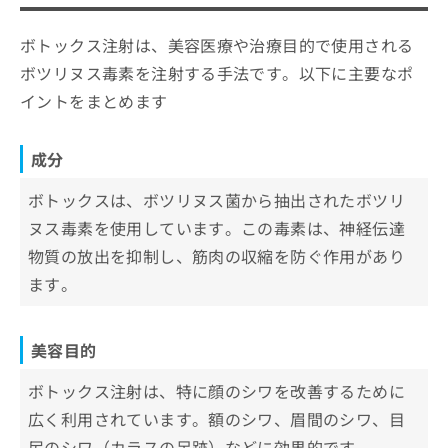
美容目的
ご了
ら
み
承く
効果の持続期間とメンテナンス
は
治療目的
ださ
ボトックス注射は、美容医療や治療目的で使用される
こ
無
い。
持続期間
効果の持続期間
施術の流れ
ち
ボツリヌス毒素を注射する手法です。以下に主要なポ
料
メンテナンス
ら
施術
情
カウンセリング
イントをまとめます
渋谷区で評判のボトックスにおすすめ
報
副作用
施術
のクリニック10選
拡
掲
充
載
アフターケア
成分
渋谷文化村通りレディスクリニック
まとめ：渋谷区で評判のボトックスにおすすめ
の
情
渋谷駅前おおしま皮膚科
お
のクリニック10選
報
ボトックスは、ボツリヌス菌から抽出されたボツリ
申
の
ビューティースキンクリニック 渋谷院
ヌス毒素を使用しています。この毒素は、神経伝達
し
修
宮益坂クリニック
込
物質の放出を抑制し、筋肉の収縮を防ぐ作用があり
正
み
は
ます。
emiスキンクリニック松濤
は
こ
S Beauty Clinic
こ
ち
ち
ら
ルラ美容クリニック 渋谷院
美容目的
ら
渋谷スキンクリニック
そ
ボトックス注射は、特に顔のシワを改善するために
の
ベル美容外科クリニック
広く利用されています。額のシワ、眉間のシワ、目
他
たか子クリニック
の
尻のシワ（カラスの足跡）などに効果的です。