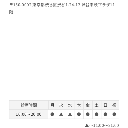
〒150-0002 東京都渋谷区渋谷1-24-12 渋谷東映プラザ11
階
診療時間
月
火
水
木
金
土
日
祝
10:00〜20:00
●
▲
▲
●
●
●
●
●
▲…11:00〜21:00