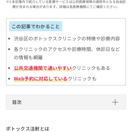
出
本記事内で紹介している医療サービスは公的医療保険の適用外となる自由診
稿
クリ
資
療が含まれる場合があります。詳細は各医療機関にてご確認ください。
稿
ニッ
の
料
クナ
の
お
の
ビサ
お
問
ご
イト
問
この記事でわかること
い
請
への
い
合
お問
求
合
合せ
渋谷区のボトックスクリニックの特徴や診療内容
わ
は
フォ
わ
せ
こ
ーム
各クリニックのアクセスや診療時間、休診日など
せ
は
ち
とな
は
こ
ら
の情報も網羅
りま
こ
ち
す。
ち
公共交通機関で通いやすい
クリニックもある
ら
クリ
無
ら
ニッ
料
クの
Web予約に対応している
クリニックも
資
情
予
料
報
約・
の
症状
拡
のご
ご
充
目次
相談
請
の
など
求
お
はで
ボトックス注射とは
は
申
きま
こ
せん
し
成分
このようなお悩み方におすすめ
ので
ボトックス注射とは
ち
込