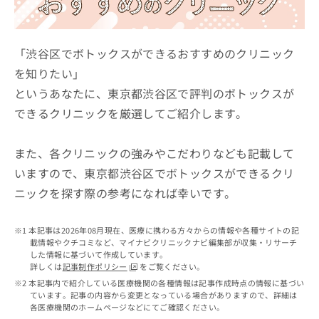
ッ
は
ク
こ
ナ
ち
ビ
「渋谷区でボトックスができるおすすめのクリニック
ら
に
を知りたい」
関
広
というあなたに、東京都渋谷区で評判のボトックスが
す
広
告
る
告
できるクリニックを厳選してご紹介します。
代
お
出
理
問
稿
店
い
また、各クリニックの強みやこだわりなども記載して
の
合
の
お
いますので、東京都渋谷区でボトックスができるクリ
わ
方
問
ニックを探す際の参考になれば幸いです。
せ
い
は
は
合
こ
こ
わ
ち
本記事は2026年08月現在、医療に携わる方々からの情報や各種サイトの記
ち
せ
ら
載情報やクチコミなど、マイナビクリニックナビ編集部が収集・リサーチ
ら
は
した情報に基づいて作成しています。
こ
詳しくは
記事制作ポリシー
をご覧ください。
こち
ち
広
本記事内で紹介している医療機関の各種情報は記事作成時点の情報に基づい
らは
広
ら
ています。記事の内容から変更となっている場合がありますので、詳細は
告
マイ
各医療機関のホームページなどにてご確認ください。
告
出
ナビ