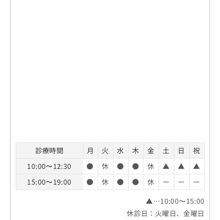
診療時間
月
火
水
木
金
土
日
祝
10:00〜12:30
●
休
●
●
休
▲
▲
▲
15:00〜19:00
●
休
●
●
休
ー
ー
ー
▲…10:00〜15:00
休診日：火曜日、金曜日