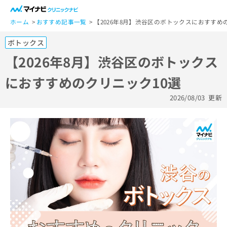
一
般
ホーム
おすすめ記事一覧
【2026年8月】渋谷区のボトックスにおすすめ
ユ
ボトックス
ー
ザ
【2026年8月】渋谷区のボトックス
ー
におすすめのクリニック10選
の
方
2026/08/03
更新
は
こ
ち
ら
医
マ
療
イ
関
ナ
係
ビ
者
ク
の
リ
方
ニ