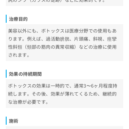
お
問
い
治療目的
合
わ
美容以外にも、ボトックスは医療分野での使用もあ
せ
ります。例えば、過活動膀胱、片頭痛、斜視、痙攣
は
こ
性斜頸（頸部の筋肉の異常収縮）などの治療に使用
ち
されます。
ら
効果の持続期間
ボトックスの効果は一時的で、通常3〜6ヶ月程度持
続します。その後、効果が薄れてくるため、継続的
な治療が必要です。
施術