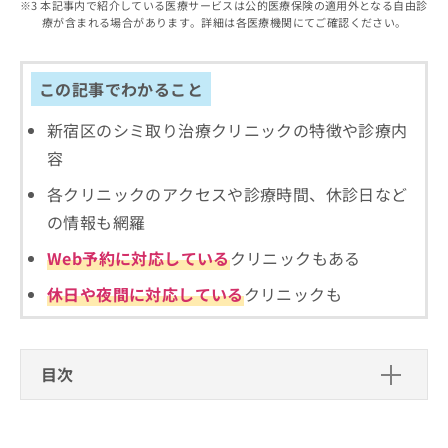
出
本記事内で紹介している医療サービスは公的医療保険の適用外となる自由診
稿
クリ
資
療が含まれる場合があります。詳細は各医療機関にてご確認ください。
稿
ニッ
の
料
クナ
の
お
の
ビサ
お
問
ご
イト
問
この記事でわかること
い
請
への
い
合
お問
求
合
合せ
新宿区のシミ取り治療クリニックの特徴や診療内
わ
は
フォ
わ
せ
こ
容
ーム
せ
は
ち
とな
は
こ
ら
各クリニックのアクセスや診療時間、休診日など
りま
こ
ち
す。
の情報も網羅
ち
ら
クリ
無
ら
ニッ
Web予約に対応している
クリニックもある
料
クの
資
情
予
休日や夜間に対応している
クリニックも
料
報
約・
の
症状
拡
のご
ご
充
相談
請
の
など
目次
求
お
はで
は
申
きま
シミ取りの基礎知識
こ
せん
し
ので
ち
込
シミ取りでは何をするの？