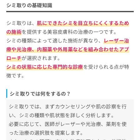
ご了
シミ取りを受けるクリニック、どうやって選べ
ら
み
シミ取りの基礎知識
承く
シミ取りを検討する目安
は
ばいい？
ださ
こ
無
い。
ち
シミ取りは、
肌にできたシミを目立ちにくくするため
シミ取りを受けるクリニックを選ぶ際
料
ら
情
にチェックする4つのポイント
の施術
を提供する美容皮膚科の治療の一つです。
報
シミの種類によって適した施術が異なり、
レーザー治
そもそもシミってなに？シミ取りやレーザーのわ
拡
掲
新宿区で評判のシミ取りにおすすめの
かりやすい紹介もあり！
充
療や光治療、内服薬や外用薬などを組み合わせたアプ
載
クリニック5選
の
情
ローチ
が選択されます。
お
報
飯田橋ともじり皮ふ科
シミの状態に応じた専門的な診療
を受けられる点が特
申
の
新宿フェミークリニック美容皮膚科
し
修
徴です。
込
正
新宿マリアクリニック
み
は
山手皮フ科クリニック
は
こ
シミ取りでは何をするの？
こ
ち
西新宿杉江中央クリニック
ち
ら
シミ取りでは、まずカウンセリングや肌の診察を行
ら
【シミ取りの基礎知識】これを知ってからシミ
い、シミの種類や肌状態を詳しく分析します。
取りの施術を検討しよう！
そ
必要に応じて、医師がレーザーや光治療、薬剤を使
の
他
った治療の選択肢を提案します。
シミってなに？シミについての基礎知
の
識