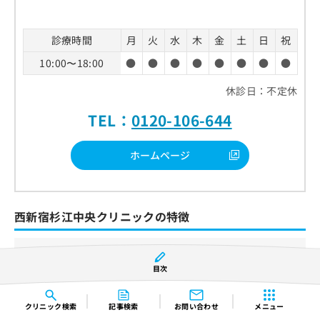
診療時間
月
火
水
木
金
土
日
祝
10:00〜18:00
●
●
●
●
●
●
●
●
休診日：不定休
TEL：
0120-106-644
ホームページ
西新宿杉江中央クリニックの特徴
患者の負担に配慮したレーザー治療
目次
ピコレーザーを活用したシミ治療
メール相談にも対応
クリニック
検索
記事検索
お問い合わせ
メニュー