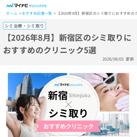
一
般
ホーム
おすすめ記事一覧
【2026年8月】新宿区のシミ取りにおすすめの
ユ
シミ治療・シミ取り
ー
ザ
【2026年8月】新宿区のシミ取りに
ー
おすすめのクリニック5選
の
方
2026/08/03
更新
は
こ
ち
ら
医
マ
療
イ
関
ナ
係
ビ
者
ク
の
リ
方
ニ