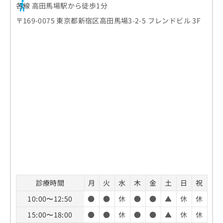
各線 高田馬場駅から徒歩1分
〒169-0075 東京都新宿区高田馬場3-2-5 フレンドビル 3F
診療時間
月
火
水
木
金
土
日
祝
10:00〜12:50
●
●
休
●
●
▲
休
休
15:00〜18:00
●
●
休
●
●
▲
休
休