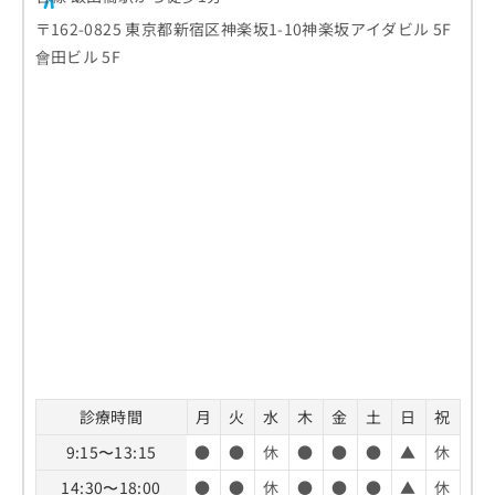
〒162-0825 東京都新宿区神楽坂1-10神楽坂アイダビル 5F
會田ビル 5F
診療時間
月
火
水
木
金
土
日
祝
9:15〜13:15
●
●
休
●
●
●
▲
休
14:30〜18:00
●
●
休
●
●
●
▲
休