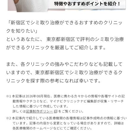
ッ
は
ク
こ
ナ
ち
ビ
「新宿区でシミ取り治療ができるおすすめのクリニッ
ら
に
クを知りたい」
関
広
というあなたに、 東京都新宿区で評判のシミ取り治療
す
広
告
る
告
ができるクリニックを厳選してご紹介します。
代
お
出
理
問
稿
店
い
また、各クリニックの強みやこだわりなども記載して
の
合
の
お
いますので、東京都新宿区でシミ取り治療ができるク
わ
方
問
リニックを探す際の参考になれば幸いです。
せ
い
は
は
合
こ
こ
わ
ち
本記事は2026年08月現在、医療に携わる方々からの情報や各種サイトの記
ち
せ
ら
載情報やクチコミなど、マイナビクリニックナビ編集部が収集・リサーチ
ら
は
した情報に基づいて作成しています。
こ
詳しくは
記事制作ポリシー
をご覧ください。
こち
ち
広
本記事内で紹介している医療機関の各種情報は記事作成時点の情報に基づい
らは
広
ら
ています。記事の内容から変更となっている場合がありますので、詳細は
告
マイ
各医療機関のホームページなどにてご確認ください。
告
出
ナビ