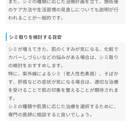
また、シミの種類に応じた治療計画を立て、施術後
お
のケア方法や生活習慣の見直しについても説明が行
1．シミとは
問
シミの5つの種類＆それぞれに適した施
い
われることが一般的です。
2．シミ発症のメカニズム
術
合
3．シミの種類
わ
1．老人性色素斑
シミ取りの主な治療法一覧
せ
シミ取りを検討する目安
2．雀卵斑(そばかす)
は
シミ取りを受ける際に知っておくべき
こ
3．ADM(後天性真皮メラノーシス)
シミが増えてきた、肌のくすみが気になる、化粧で
こと
ち
4．肝斑
カバーしづらいなどの悩みがある場合は、シミ取り
ら
肌の状態を詳しく知る
まとめ：治療法の選択とリスクの理解
5．炎症後の色素沈着
の検討をおすすめします。
アフターケアと日常のスキンケア
特に、紫外線によるシミ（老人性色素斑）、そばか
シミ取りについてのよくある質問10選！
す、肝斑などの症状が気になる場合は、適切な治療
まとめ：新宿区で評判のシミ取りにおすすめの
を受けることで肌の印象を整えることが期待されま
クリニック5選
す。
シミの種類や肌質に応じた治療を選択するために、
専門の医師に相談すると良いでしょう。