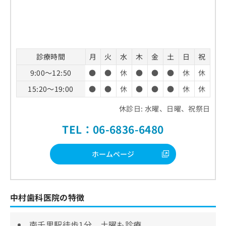
診療時間
月
火
水
木
金
土
日
祝
9:00～12:50
●
●
休
●
●
●
休
休
15:20～19:00
●
●
休
●
●
●
休
休
休診日: 水曜、日曜、祝祭日
TEL：06-6836-6480
ホームページ
中村歯科医院の特徴
南千里駅徒歩1分、土曜も診療