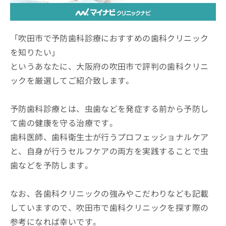
ッ
は
ク
こ
ナ
ち
ビ
「吹田市で予防歯科診療におすすめの歯科クリニック
ら
に
を知りたい」
関
広
というあなたに、大阪府の吹田市で評判の歯科クリニ
す
広
告
る
告
ックを厳選してご紹介致します。
代
お
出
理
問
稿
店
い
予防歯科診療とは、虫歯などを発症する前から予防し
の
合
の
お
て歯の健康を守る治療です。
わ
方
問
歯科医師、歯科衛生士が行うプロフェッショナルケア
せ
い
は
は
合
と、自身が行うセルフケアの両方を実践することで虫
こ
こ
わ
ち
歯などを予防します。
ち
せ
ら
ら
は
こ
なお、各歯科クリニックの強みやこだわりなども記載
こち
ち
広
らは
していますので、吹田市で歯科クリニックを探す際の
広
ら
告
マイ
告
出
参考になれば幸いです。
ナビ