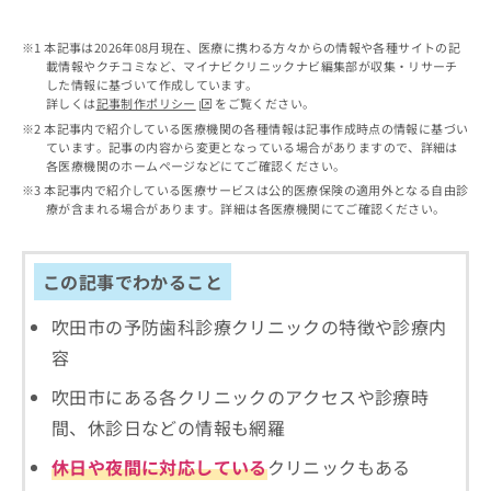
出
稿
クリ
資
稿
ニッ
の
料
クナ
本記事は2026年08月現在、医療に携わる方々からの情報や各種サイトの記
の
お
の
ビサ
載情報やクチコミなど、マイナビクリニックナビ編集部が収集・リサーチ
お
問
ご
イト
した情報に基づいて作成しています。
問
い
請
への
詳しくは
記事制作ポリシー
をご覧ください。
い
合
お問
求
本記事内で紹介している医療機関の各種情報は記事作成時点の情報に基づい
合
合せ
わ
は
ています。記事の内容から変更となっている場合がありますので、詳細は
フォ
わ
せ
こ
各医療機関のホームページなどにてご確認ください。
ーム
せ
は
ち
本記事内で紹介している医療サービスは公的医療保険の適用外となる自由診
とな
は
こ
ら
療が含まれる場合があります。詳細は各医療機関にてご確認ください。
りま
こ
ち
す。
ち
ら
クリ
無
ら
ニッ
この記事でわかること
料
クの
資
情
予
料
吹田市の予防歯科診療クリニックの特徴や診療内
報
約・
の
症状
拡
容
のご
ご
充
相談
請
の
吹田市にある各クリニックのアクセスや診療時
など
求
お
はで
間、休診日などの情報も網羅
は
申
きま
こ
せん
し
休日や夜間に対応している
クリニックもある
ので
ち
込