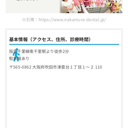
お
問
い
※引用：https://www.nakamura-dental.jp/
合
わ
せ
は
基本情報（アクセス、住所、診療時間）
こ
ち
阪急千里線南千里駅より徒歩2分
ら
駐車場あり
〒565-0862 大阪府吹田市津雲台１丁目１～２ 110