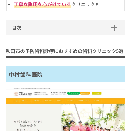
ご了
ら
み
丁寧な説明を心がけている
クリニックも
承く
は
ださ
こ
無
い。
ち
料
ら
目次
情
報
吹田市の予防歯科診療におすすめの歯
拡
掲
充
載
科クリニック5選
吹田市の予防歯科診療におすすめの歯科クリニック5選
の
情
中村歯科医院
お
報
申
の
こんどう歯科
し
修
中村歯科医院
いいとう歯科クリニック
込
正
み
は
西浦歯科医院
は
こ
かねこ歯科クリニック
こ
ち
ち
ら
まとめ：吹田市の予防歯科診療におすすめの歯
ら
科クリニック5選
そ
の
他
の