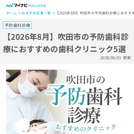
一
般
ホーム
おすすめ記事一覧
【2026年8月】吹田市の予防歯科診療におすす
ユ
予防歯科診療
ー
ザ
【2026年8月】吹田市の予防歯科診
ー
療におすすめの歯科クリニック5選
の
方
2026/08/03
更新
は
こ
ち
ら
医
マ
療
イ
関
ナ
係
ビ
者
ク
の
リ
方
ニ