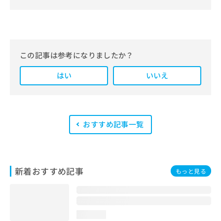
＆医療情報サイト「マイナビクリニッ
クナビ」。
編集部では、地域ごとの医療機関情報
をわかりやすく整理し、最新の公式情
報にもとづいて発信しています。
この記事は参考になりましたか？
また、医療広告ガイドラインに準拠し
はい
た編集体制を整えており、編集部内に
いいえ
は、一般社団法人薬機法医療法規格協
会が実施する「YMAA（薬機法・医療
法適法広告取扱個人認証規格）」講習
を修了したメンバーが複数名在籍して
います。
おすすめ記事一覧
新着おすすめ記事
もっと見る
loading...