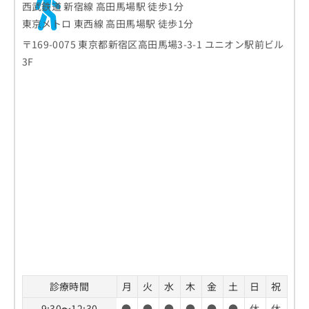
西武鉄道 新宿線 高田馬場駅 徒歩1分
東京メトロ 東西線 高田馬場駅 徒歩1分
〒169-0075 東京都新宿区高田馬場3-3-1 ユニオン駅前ビル
3F
診療時間
月
火
水
木
金
土
日
祝
9:30〜12:30
●
●
●
●
●
●
休
休