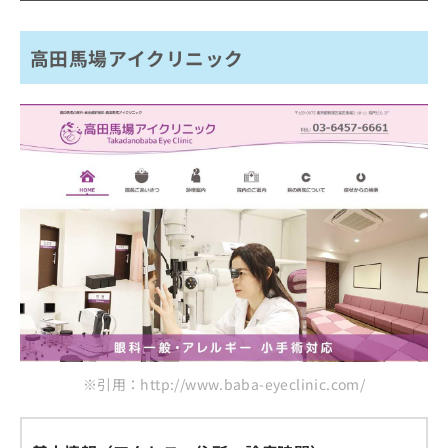
ご了
ら
み
承く
丸尾眼科
は
ださ
こ
無
い。
高田馬場アイクリニック
晶眼科クリニック
ち
料
いなげ眼科
ら
情
報
さいとう眼科医院
拡
掲
充
まとめ：高田馬場で評判の眼科クリニックおす
載
の
情
すめ5選
お
報
申
の
し
修
込
正
み
は
は
こ
こ
ち
ち
ら
ら
そ
※引用：http://www.baba-eyeclinic.com/
の
他
の