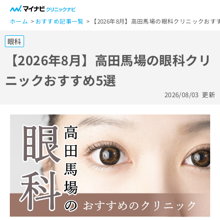
一
般
ホーム
おすすめ記事一覧
【2026年8月】高田馬場の眼科クリニックおす
ユ
眼科
ー
ザ
【2026年8月】高田馬場の眼科クリ
ー
ニックおすすめ5選
の
方
2026/08/03
更新
は
こ
ち
ら
医
マ
療
イ
関
ナ
係
ビ
者
ク
の
リ
方
ニ