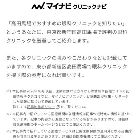
ッ
は
ク
こ
ナ
ち
ビ
「高田馬場でおすすめの眼科クリニックを知りたい」
ら
に
というあなたに、東京都新宿区高田馬場で評判の眼科
関
広
クリニックを厳選してご紹介します。
す
広
告
る
告
代
お
出
また、各クリニックの強みやこだわりなども記載して
理
問
稿
店
い
いますので、東京都新宿区高田馬場で眼科クリニック
の
合
の
お
を探す際の参考になれば幸いです。
わ
方
問
せ
い
は
は
合
本記事は2026年08月現在、医療に携わる方々からの情報や各種サイトの記
こ
こ
わ
載情報やクチコミなど、マイナビクリニックナビ編集部が収集・リサーチ
ち
ち
した情報に基づいて作成しています。
せ
ら
詳しくは
記事制作ポリシー
をご覧ください。
ら
は
本記事内で紹介している医療機関の各種情報は記事作成時点の情報に基づい
こ
ています。記事の内容から変更となっている場合がありますので、詳細は
こち
ち
広
各医療機関のホームページなどにてご確認ください。
らは
広
ら
告
マイ
本記事内で紹介している医療サービスは公的医療保険の適用外となる自由診
告
出
ナビ
療が含まれる場合があります。詳細は各医療機関にてご確認ください。