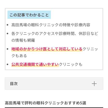
出
稿
クリ
資
稿
ニッ
の
料
クナ
の
お
の
この記事でわかること
ビサ
お
問
ご
イト
問
い
請
への
高田馬場の眼科クリニックの特徴や診療内容
い
合
お問
求
合
合せ
わ
は
各クリニックのアクセスや診療時間、休診日など
フォ
わ
せ
こ
ーム
の情報も網羅
せ
は
ち
とな
は
こ
ら
りま
地域のかかりつけ医として対応している
クリニッ
こ
ち
す。
ち
クもある
ら
クリ
無
ら
ニッ
料
クの
公共交通機関で通いやすい
クリニックも
資
情
予
料
報
約・
の
症状
拡
のご
ご
充
目次
相談
請
の
など
求
お
はで
高田馬場で評判の眼科クリニックおす
は
申
きま
すめ5選
こ
せん
し
高田馬場で評判の眼科クリニックおすすめ5選
ので
ち
込
高田馬場アイクリニック