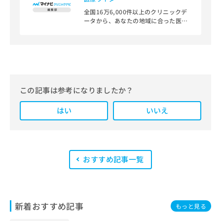
全国16万6,000件以上のクリニックデ
ータから、あなたの地域に合った医療
機関を見つけられる、クリニック検索
＆医療情報サイト「マイナビクリニッ
クナビ」。
編集部では、地域ごとの医療機関情報
をわかりやすく整理し、最新の公式情
報にもとづいて発信しています。
この記事は参考になりましたか？
また、医療広告ガイドラインに準拠し
はい
た編集体制を整えており、編集部内に
いいえ
は、一般社団法人薬機法医療法規格協
会が実施する「YMAA（薬機法・医療
法適法広告取扱個人認証規格）」講習
を修了したメンバーが複数名在籍して
います。
おすすめ記事一覧
新着おすすめ記事
もっと見る