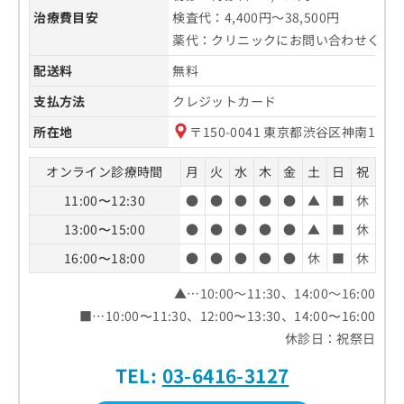
治療費目安
検査代：4,400円～38,500円
薬代：クリニックにお問い合わせくだ
配送料
無料
支払方法
クレジットカード
所在地
〒150-0041 東京都渋谷区神南1丁目
オンライン診療時間
月
火
水
木
金
土
日
祝
11:00〜12:30
●
●
●
●
●
▲
■
休
13:00〜15:00
●
●
●
●
●
▲
■
休
16:00〜18:00
●
●
●
●
●
休
■
休
▲…10:00～11:30、14:00～16:00
■…10:00〜11:30、12:00〜13:30、14:00〜16:00
休診日：祝祭日
TEL:
03-6416-3127