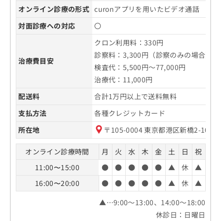
オンライン診療の形式
curonアプリを用いたビデオ通話
対面診療への対応
〇
クロン利用料：330円
診察料：3,300円（診察のみの場合）
治療費目安
検査代：5,500円～77,000円
治療代：11,000円
配送料
合計1万円以上で送料無料
支払方法
各種クレジットカード
所在地
〒105-0004 東京都港区新橋2-10-
オンライン診療時間
月
火
水
木
金
土
日
祝
11:00〜15:00
●
●
●
●
●
▲
休
▲
16:00〜20:00
●
●
●
●
●
▲
休
▲
▲…9:00～13:00、14:00～18:00
休診日：日曜日