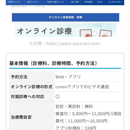
お
7．THE N にじいろクリニック新橋
問
8．フィットクリニック
い
合
9．銀座ヒカリクリニック
わ
10．福岡TAC天神マイケアクリニック
せ
は
※引用：https://www.aozoracl.com/
まとめ：性病検査のオンライン診療 おすすめ
こ
ち
のクリニック10選
ら
基本情報（診療料、診療時間、予約方法）
予約方法
Web・アプリ
オンライン診療の形式
curonアプリでのビデオ通話
対面診療への対応
〇
初診・再診料：無料
検査代：8,800円～11,000円/1項目
治療費目安
薬代：11,000円～16,500円
アプリ利用料：330円