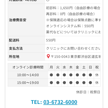
初診料：1,650円（自由診療の場合）
再診料：0円（自由診療の場合）
治療費目安
※保険適応の場合は保険点数に準ずる
オンラインシステム料：550円
薬代などについてはクリニックにお問
配送料
550円
支払方法
クリニックにお問い合わせください。
所在地
〒150-0043 東京都渋谷区道玄坂2-3
オンライン診療時間
月
火
水
木
金
土
日
祝
10:00〜14:00
●
●
●
●
●
●
●
休
15:00〜19:00
●
●
●
●
●
●
●
休
休診日：祝祭日
TEL:
03-6732-6000