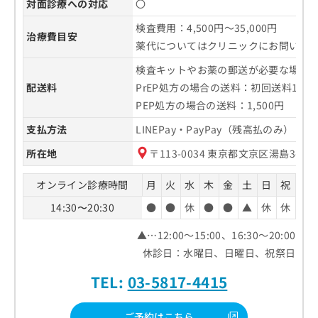
対面診療への対応
〇
検査費用：4,500円～35,000円
治療費目安
薬代についてはクリニックにお問い合
検査キットやお薬の郵送が必要な場合：
配送料
PrEP処方の場合の送料：初回送料1,50
PEP処方の場合の送料：1,500円
支払方法
LINEPay・PayPay（残高払のみ
所在地
〒113-0034 東京都文京区湯島3-39
オンライン診療時間
月
火
水
木
金
土
日
祝
14:30〜20:30
●
●
休
●
●
▲
休
休
▲…12:00～15:00、16:30～20:00
休診日：水曜日、日曜日、祝祭日
TEL:
03-5817-4415
ご予約はこちら