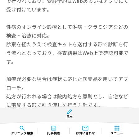
で行われており、受診予約はWebあるいはアプリにて
受け付けています。
性病のオンライン診療として淋病・クラミジアなどの
検査・治療に対応。
診察を経たうえで検査キットを送付する形で診断を行
う流れとなっており、検査結果はWeb上で確認可能で
す。
加療が必要な場合は症状に応じた医薬品を用いてアプ
ローチ。
処方が行われる場合は院内処方を原則とし、自宅など
に宅配する形で引き渡しを行う方針です。
支払方法は事前にシステムに登録されたクレジットカ
目次
ードでの決済となります。
クリニック
検索
記事検索
お問い合わせ
メニュー