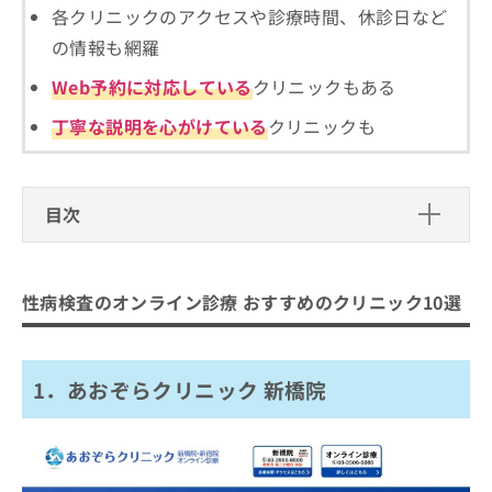
ご了
ら
み
各クリニックのアクセスや診療時間、休診日など
承く
は
ださ
の情報も網羅
こ
無
い。
ち
料
Web予約に対応している
クリニックもある
ら
情
丁寧な説明を心がけている
クリニックも
報
拡
掲
充
載
の
情
目次
お
報
申
の
性病検査のオンライン診療 おすすめの
し
修
込
正
クリニック10選
性病検査のオンライン診療 おすすめのクリニック10選
み
は
1．あおぞらクリニック 新橋院
は
こ
こ
ち
2．GOETHEメンズクリニック
ち
ら
1．あおぞらクリニック 新橋院
3．KARADA内科クリニック 渋谷院
ら
4．パーソナルヘルスクリニック
そ
の
5．プライベートクリニック高田馬場
他
6．渋谷ウェルネストクリニック
の