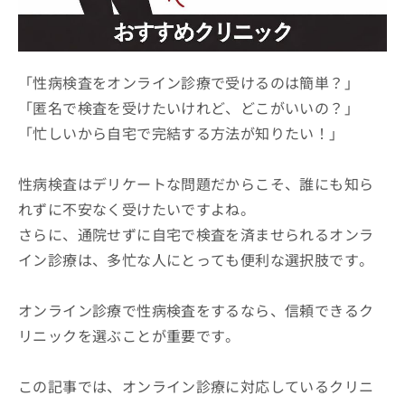
ッ
は
ク
こ
ナ
ち
ビ
ら
「性病検査をオンライン診療で受けるのは簡単？」
に
関
「匿名で検査を受けたいけれど、どこがいいの？」
広
す
広
告
「忙しいから自宅で完結する方法が知りたい！」
る
告
代
お
出
理
問
稿
性病検査はデリケートな問題だからこそ、誰にも知ら
店
い
の
れずに不安なく受けたいですよね。
合
の
お
わ
方
問
さらに、通院せずに自宅で検査を済ませられるオンラ
せ
い
は
イン診療は、多忙な人にとっても便利な選択肢です。
は
合
こ
こ
わ
ち
ち
せ
オンライン診療で性病検査をするなら、信頼できるク
ら
ら
は
リニックを選ぶことが重要です。
こ
こち
ち
広
らは
広
ら
告
マイ
この記事では、オンライン診療に対応しているクリニ
告
出
ナビ