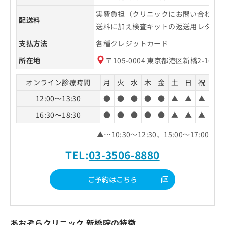
実費負担（クリニックにお問い合わせ
配送料
送料に加え検査キットの返送用レターパ
支払方法
各種クレジットカード
所在地
〒105-0004 東京都港区新橋2-16
オンライン診療時間
月
火
水
木
金
土
日
祝
12:00〜13:30
●
●
●
●
●
▲
▲
▲
16:30〜18:30
●
●
●
●
●
▲
▲
▲
▲…10:30～12:30、15:00～17:00
TEL:
03-3506-8880
ご予約はこちら
あおぞらクリニック 新橋院の特徴