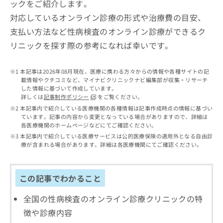
ックをご紹介します。
出
稿
クリ
資
稿
ニッ
の
料
対応しているオンライン診療の形式や治療費の目安、
クナ
の
お
の
ビサ
支払い方法など性病検査のオンライン診療ができるク
お
問
ご
イト
問
い
リニックを探す際の参考になれば幸いです。
請
への
い
合
お問
求
合
合せ
わ
は
フォ
本記事は2026年08月現在、医療に携わる方々からの情報や各種サイトの記
わ
せ
こ
ーム
載情報やクチコミなど、マイナビクリニックナビ編集部が収集・リサーチ
せ
は
ち
とな
した情報に基づいて作成しています。
は
こ
ら
りま
詳しくは
記事制作ポリシー
をご覧ください。
こ
ち
す。
本記事内で紹介している医療機関の各種情報は記事作成時点の情報に基づい
ち
ら
クリ
ています。記事の内容から変更となっている場合がありますので、詳細は
無
ら
ニッ
各医療機関のホームページなどにてご確認ください。
料
クの
資
本記事内で紹介している医療サービスは公的医療保険の適用外となる自由診
情
予
療が含まれる場合があります。詳細は各医療機関にてご確認ください。
料
報
約・
の
症状
拡
のご
ご
充
相談
請
この記事でわかること
の
など
求
お
はで
は
全国の性病検査のオンライン診療クリニックの特
申
きま
こ
せん
し
徴や診療内容
ので
ち
込