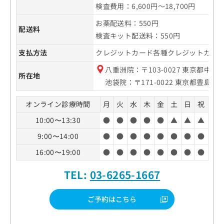
検査費用：6,600円～18,700円
お薬配送料：550円
配送料
検査キット配送料：550円
支払方法
クレジットカード各種クレジットカード・
八重洲院：〒103-0027 東京都中央
所在地
池袋院：〒171-0022 東京都豊島区南
オンライン診療時間
月
火
水
木
金
土
日
祝
10:00〜13:30
●
●
●
●
●
▲
▲
▲
9:00〜14:00
●
●
●
●
●
●
●
●
16:00〜19:00
●
●
●
●
●
●
●
●
TEL:
03-6265-1667
ご予約はこちら