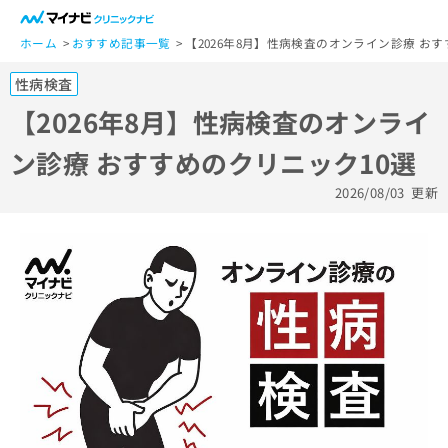
一
般
ホーム
おすすめ記事一覧
【2026年8月】性病検査のオンライン診療 おす
ユ
性病検査
ー
ザ
【2026年8月】性病検査のオンライ
ー
ン診療 おすすめのクリニック10選
の
方
2026/08/03
更新
は
こ
ち
ら
医
マ
療
イ
関
ナ
係
ビ
者
ク
の
リ
方
ニ