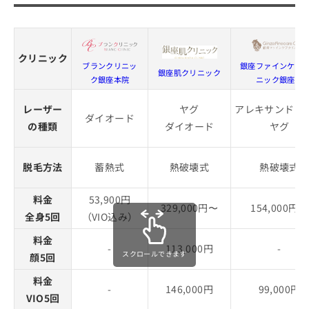
クリニック
ブランクリニッ
銀座ファインケア
銀座肌クリニック
ク銀座本院
ニック銀座院
レーザー
ヤグ
アレキサンドラ
ダイオード
の種類
ダイオード
ヤグ
脱毛方法
蓄熱式
熱破壊式
熱破壊式
料金
53,900円
329,000円〜
154,000円〜
全身5回
（VIO込み）
料金
-
113,000円
-
スクロールできます
顔5回
料金
-
146,000円
99,000円
VIO5回