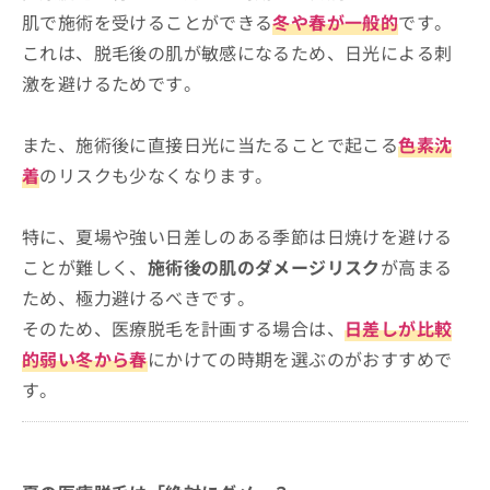
東京美容スキンクリニック
お
肌で施術を受けることができる
冬や春が一般的
です。
問
池袋レーザークリニック
これは、脱毛後の肌が敏感になるため、日光による刺
い
クレアクリニック 新宿院
合
激を避けるためです。
わ
ルシアクリニック新宿院
せ
レジーナクリニック 新宿院
また、施術後に直接日光に当たることで起こる
色素沈
は
こ
美容皮膚科フェミークリニック 渋谷院
着
のリスクも少なくなります。
ち
渋谷美容外科クリニック 渋谷院
ら
特に、夏場や強い日差しのある季節は日焼けを避ける
あおばクリニック 渋谷本院
ことが難しく、
施術後の肌のダメージリスク
が高まる
恵比寿ブライトスキンクリニック 恵比寿本院
ため、極力避けるべきです。
ミルディス皮フ科 北千住院
そのため、医療脱毛を計画する場合は、
日差しが比較
久我山はなふさ皮膚科
的弱い冬から春
にかけての時期を選ぶのがおすすめで
東京都で医療脱毛ができるおすすめクリニック
す。
に関するよくある質問
まとめ：東京都で評判の医療脱毛におすすめの
クリニック15選