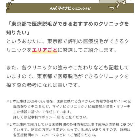
ッ
は
ク
こ
ナ
ち
ビ
「東京都で医療脱毛ができるおすすめのクリニックを
ら
に
知りたい」
関
広
というあなたに、東京都で評判の医療脱毛ができるク
す
広
告
る
告
リニックを
エリアごと
に厳選してご紹介します。
代
お
出
理
問
稿
店
い
また、各クリニックの強みやこだわりなども記載して
の
合
の
お
いますので、東京都で医療脱毛ができるクリニックを
わ
方
問
探す際の参考になれば幸いです。
せ
い
は
は
合
こ
こ
わ
ち
本記事は2026年08月現在、医療に携わる方々からの情報や各種サイトの記
ち
せ
ら
載情報やクチコミなど、マイナビクリニックナビ編集部が収集・リサーチ
ら
は
した情報に基づいて作成しています。
こ
詳しくは
記事制作ポリシー
をご覧ください。
こち
ち
広
本記事内で紹介している医療機関の各種情報は記事作成時点の情報に基づい
らは
広
ら
ています。記事の内容から変更となっている場合がありますので、詳細は
告
マイ
各医療機関のホームページなどにてご確認ください。
告
出
ナビ