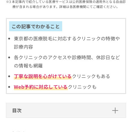
出
本記事内で紹介している医療サービスは公的医療保険の適用外となる自由診
稿
クリ
資
療が含まれる場合があります。詳細は各医療機関にてご確認ください。
稿
ニッ
の
料
クナ
の
お
の
ビサ
お
問
ご
イト
問
この記事でわかること
い
請
への
い
合
お問
求
合
合せ
東京都の医療脱毛に対応するクリニックの特徴や
わ
は
フォ
わ
せ
こ
診療内容
ーム
せ
は
ち
とな
は
こ
ら
各クリニックのアクセスや診療時間、休診日など
りま
こ
ち
す。
の情報も網羅
ち
ら
クリ
無
ら
ニッ
丁寧な説明を心がけている
クリニックもある
料
クの
資
情
予
Web予約に対応している
クリニックも
料
報
約・
の
症状
拡
のご
ご
充
相談
請
の
など
目次
求
お
はで
は
申
きま
医療脱毛とは？
こ
せん
し
ので
ち
込