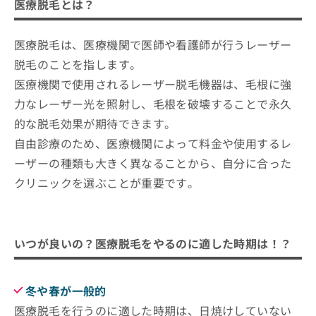
ご了
医療脱毛とは？
いつが良いの？医療脱毛をやるのに適
ら
み
承く
は
した時期は！？
ださ
こ
無
い。
医療脱毛は、医療機関で医師や看護師が行うレーザー
冬や春が一般的
ち
夏の医療脱毛は「絶対にダメ」？
料
脱毛のことを指します。
ら
情
1．日焼け対策
報
医療脱毛機器にはどんな種類がある？
医療機関で使用されるレーザー脱毛機器は、毛根に強
拡
掲
2．肌の保湿
主な8種類を紹介！
力なレーザー光を照射し、毛根を破壊することで永久
充
載
3．施術後のケア
1．レーザーの種類について
の
的な脱毛効果が期待できます。
情
医療脱毛クリニックを選ぶ際のポイン
お
報
自由診療のため、医療機関によって料金や使用するレ
2．脱毛方法について
ト
申
の
ーザーの種類も大きく異なることから、自分に合った
し
修
脱毛機の種類
東京都で評判の医療脱毛におすすめの
込
正
クリニックを選ぶことが重要です。
レーザーの種類
クリニック15選
み
は
は
こ
回数と料金
マップから探す
こ
ち
脱毛の箇所
ち
ブランクリニック 銀座本院
ら
いつが良いの？医療脱毛をやるのに適した時期は！？
ら
銀座肌クリニック
そ
銀座ファインケアクリニック 銀座院
の
冬や春が一般的
他
東京美容医療クリニック 池袋院
医療脱毛を行うのに適した時期は、日焼けしていない
の