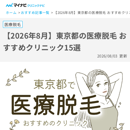
一
般
ホーム
おすすめ記事一覧
【2026年8月】東京都の医療脱毛 おすすめクリ
ユ
医療脱毛
ー
ザ
【2026年8月】東京都の医療脱毛 お
ー
すすめクリニック15選
の
方
2026/08/03
更新
は
こ
ち
ら
医
マ
療
イ
関
ナ
係
ビ
者
ク
の
リ
方
ニ