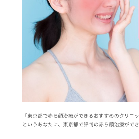
係
ク
者
リ
の
ニ
ッ
方
ク
は
ナ
こ
ビ
ち
に
関
ら
す
る
お
広
広
問
告
告
い
出
代
合
稿
わ
理
の
せ
店
お
は
「東京都で赤ら顔治療ができるおすすめのクリニ
の
問
こ
い
方
ち
というあなたに、東京都で評判の赤ら顔治療がで
合
ら
は
わ
こ