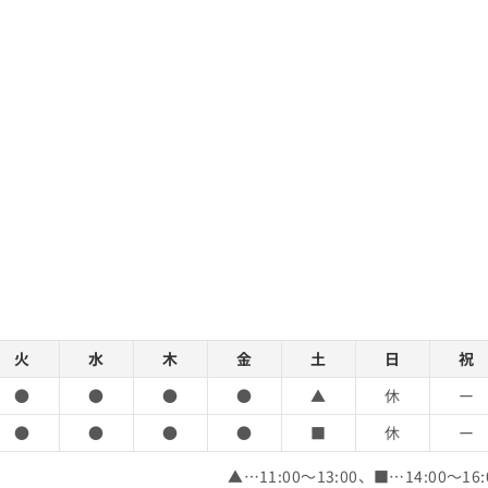
火
水
木
金
土
日
祝
●
●
●
●
▲
休
ー
●
●
●
●
■
休
ー
▲…11:00～13:00、■…14:00～16: