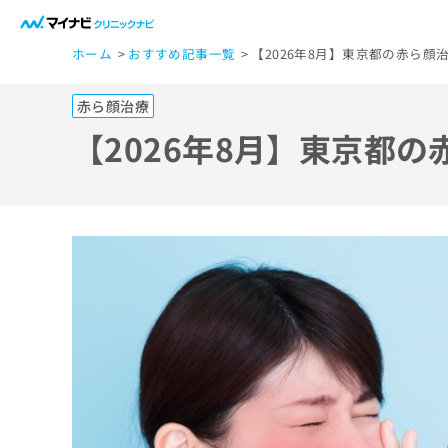
一
ホーム
おすすめ記事一覧
【2026年8月】東京都の赤ら顔
般
ユ
赤ら顔治療
ー
ザ
【2026年8月】東京都
ー
の
方
は
こ
ち
ら
医
マ
療
イ
ナ
関
ビ