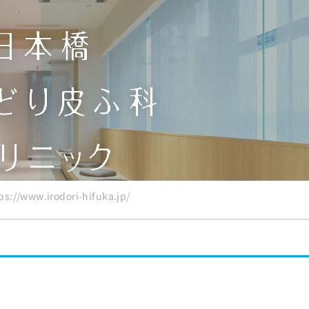
めのクリニック10選
//www.irodori-hifuka.jp/