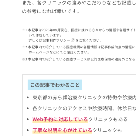
せ
こち
また、各クリニックの強みやこだわりなども記載
ち
らは
は
の参考になれば幸いです。
マイ
こ
ら
ナビ
ち
クリ
ら
ニッ
本記事は2026年08月現在、医療に携わる方々からの情報や各種サ
クナ
いて作成しています。
広
ビサ
詳しくは
記事制作ポリシー
をご覧ください。
広
資
イト
告
告
本記事内で紹介している医療機関の各種情報は記事作成時点の情報に
への
料
出
ホームページなどにてご確認ください。
出
お問
の
稿
合せ
稿
本記事内で紹介している医療サービスは公的医療保険の適用外となる
ご
の
フォ
の
請
お
ーム
お
求
問
とな
問
りま
は
い
い
この記事でわかること
す。
こ
合
合
クリ
ち
わ
ニッ
わ
東京都の赤ら顔治療クリニックの特徴や診療
ら
せ
クの
せ
は
予
は
各クリニックのアクセスや診療時間、休診日
約・
こ
こ
無
症状
ち
Web予約に対応している
クリニックもある
ち
のご
料
ら
相談
ら
情
丁寧な説明を心がけている
クリニックも
など
報
はで