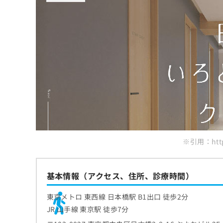
ち
み
まとめ：東京都で評判の赤ら顔治療におすす
ら
は
こ
ち
そ
ら
の
他
の
お
問
い
合
わ
せ
※引用：https:
は
こ
ち
基本情報（アクセス、住所、診療時間）
ら
東京メトロ 東西線 日本橋駅 B1出口 徒歩2分
JR 山手線 東京駅 徒歩7分