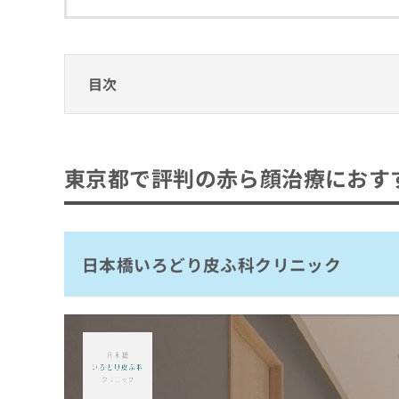
拡
資
きま
充
料
せん
の
ので
の
ご了
お
ご
承く
申
請
目次
ださ
し
求
い。
込
は
東京都で評判の赤ら顔治療におすすめのクリ
み
こ
は
ち
日本橋いろどり皮ふ科クリニック
こ
ら
東京都で評判の赤ら顔治療におす
新橋駅前眼科皮膚科
ち
ら
東京ミッドタウン皮膚科形成外科ノアージ
無
明治通りクリニック
料
掲
情
日本橋いろどり皮ふ科クリニック
銀座肌クリニック
載
報
今泉スキンクリニック
情
拡
報
充
広尾プライム皮膚科
の
の
はなふさ皮膚科 三鷹院
修
お
正
申
山手皮膚科クリニック
は
し
青山外苑前クリニック
こ
込