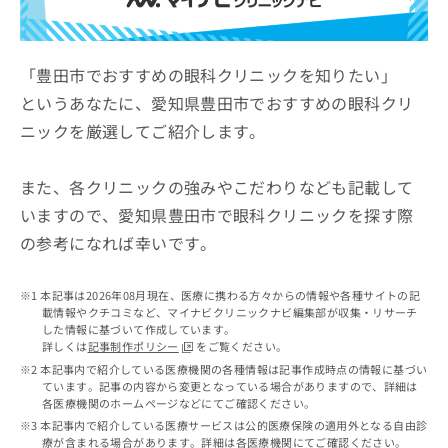
ッ
は
ク
こ
ナ
ち
ビ
「豊田市でおすすめの眼科クリニックを知りたい」
ら
に
というあなたに、愛知県豊田市でおすすめの眼科クリ
関
広
ニックを厳選してご紹介します。
す
広
告
る
告
代
お
出
また、各クリニックの強みやこだわりなども記載して
理
問
稿
店
い
いますので、愛知県豊田市で眼科クリニックを探す際
の
合
の
お
の参考になれば幸いです。
わ
方
問
せ
い
は
は
合
本記事は2026年08月現在、医療に携わる方々からの情報や各種サイトの記
こ
こ
わ
載情報やクチコミなど、マイナビクリニックナビ編集部が収集・リサーチ
ち
ち
した情報に基づいて作成しています。
せ
ら
詳しくは
記事制作ポリシー
をご覧ください。
ら
は
本記事内で紹介している医療機関の各種情報は記事作成時点の情報に基づい
こ
ています。記事の内容から変更となっている場合がありますので、詳細は
こち
ち
広
各医療機関のホームページなどにてご確認ください。
らは
広
ら
告
マイ
本記事内で紹介している医療サービスは公的医療保険の適用外となる自由診
告
出
ナビ
療が含まれる場合があります。詳細は各医療機関にてご確認ください。