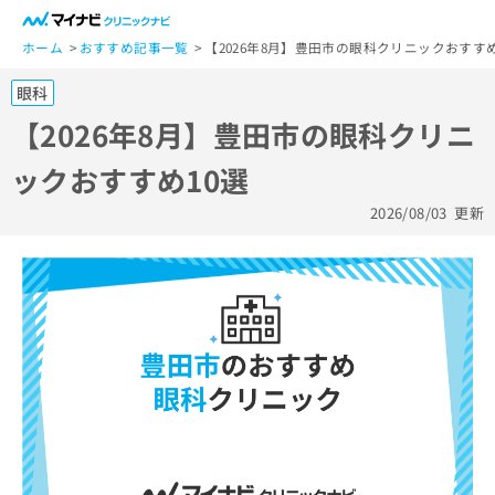
一
般
ホーム
おすすめ記事一覧
【2026年8月】豊田市の眼科クリニックおすすめ
ユ
眼科
ー
ザ
【2026年8月】豊田市の眼科クリニ
ー
ックおすすめ10選
の
方
2026/08/03
更新
は
こ
ち
ら
医
マ
療
イ
関
ナ
係
ビ
者
ク
の
リ
方
ニ