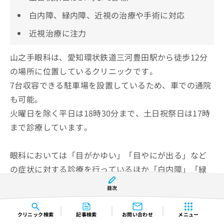
白内障、緑内障、近視の治療や手術に対応
近視治療に注力
山之手眼科は、愛知環状鉄道三河豊田駅から徒歩12分
の場所に位置しているクリニックです。
7台収容できる駐車場を設置しているため、車での通院
も可能。
火曜日を除く平日は18時30分まで、土日祝祭日は17時
まで診療しています。
眼科においては「目がかゆい」「目やにが出る」など
の症状に対する診療を行っているほか「白内障」「緑
内障」「近視」の治療や手術にも対応。
目次
「白内障」の手術では、手術用顕微鏡や白内障手術装
置などを活用しています。
クリニック
検索
記事検索
お問い合わせ
メニュー