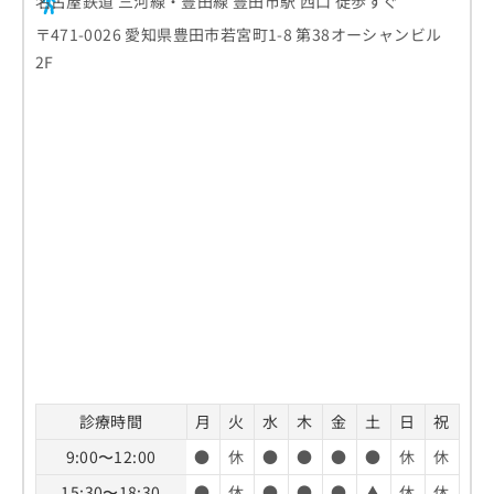
名古屋鉄道 三河線・豊田線 豊田市駅 西口 徒歩すぐ
〒471-0026 愛知県豊田市若宮町1-8 第38オーシャンビル
2F
診療時間
月
火
水
木
金
土
日
祝
9:00〜12:00
●
休
●
●
●
●
休
休
15:30〜18:30
●
休
●
●
●
▲
休
休