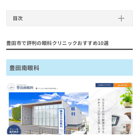
出
稿
クリ
資
稿
ニッ
の
料
クナ
の
お
の
目次
ビサ
お
問
ご
イト
問
い
請
への
豊田市で評判の眼科クリニックおすす
い
合
お問
求
め10選
合
合せ
わ
は
豊田市で評判の眼科クリニックおすすめ10選
フォ
わ
せ
こ
豊田南眼科
ーム
せ
は
ち
とな
トヨタ眼科クリニック
は
こ
ら
りま
こ
ち
す。
豊田南眼科
いたや眼科クリニック
ち
ら
クリ
無
うすい眼科
ら
ニッ
料
クの
豊田四郷とみやす眼科
資
情
予
料
報
約・
石黒眼科クリニック
の
症状
拡
のご
山之手眼科
ご
充
相談
請
の
河合眼科
など
求
お
はで
深見眼科
は
申
きま
こ
せん
し
竹本眼科
ので
ち
込