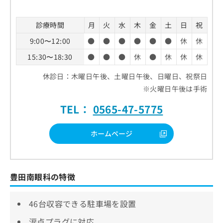
お
問
診療時間
月
火
水
木
金
土
日
祝
い
合
9:00〜12:00
●
●
●
●
●
●
休
休
わ
せ
15:30〜18:30
●
●
●
休
●
休
休
休
は
休診日：木曜日午後、土曜日午後、日曜日、祝祭日
こ
ち
※火曜日午後は手術
ら
TEL：
0565-47-5775
ホームページ
豊田南眼科の特徴
46台収容できる駐車場を設置
涙点プラグに対応