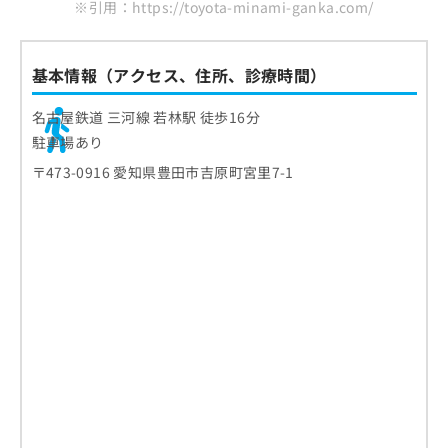
ご了
※引用：https://toyota-minami-ganka.com/
ら
み
まとめ：豊田市で評判の眼科クリニックおすす
承く
は
ださ
め10選
こ
無
い。
ち
料
基本情報（アクセス、住所、診療時間）
ら
情
報
名古屋鉄道 三河線 若林駅 徒歩16分
拡
掲
駐車場あり
充
載
〒473-0916 愛知県豊田市吉原町宮里7-1
の
情
お
報
申
の
し
修
込
正
み
は
は
こ
こ
ち
ち
ら
ら
そ
の
他
の