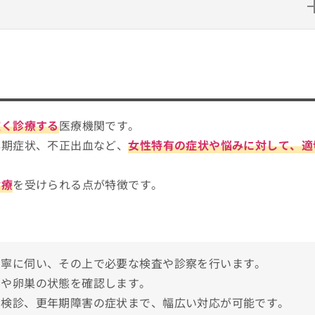
つのポイント
やすい紹介もあり！
広く診療する
医療機関です。
選
年期症状、不正出血など、
女性特有の症状や悩みに対して、適
診療
を受けられる点が特徴です。
ダ
丁寧に伺い、その上で必要な検査や診察を行います。
宮や卵巣の状態を確認します。
ん検診、更年期障害の症状まで、幅広い対応が可能です。