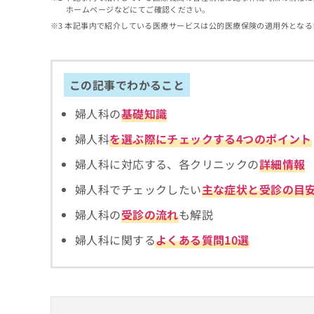
拡
資
ホームページなどにてご確認ください。
きま
充
料
せん
本記事内で紹介している医療サービスは公的医療保険の適用外となる
の
ので
の
ご了
お
ご
承く
申
請
ださ
し
求
い。
この記事でわかること
込
は
み
こ
婦人科の
基礎知識
は
ち
こ
ら
婦人科
を選ぶ際にチェックする4つのポイント
ち
ら
婦人科に対応する、各クリニックの
詳細情報
無
料
婦人科でチェックしたい
主な症状と受診の目
掲
情
婦人科の
受診の流れ
も解説
載
報
情
拡
婦人科に関する
よくある質問10選
報
充
の
の
修
お
正
申
は
し
こ
込