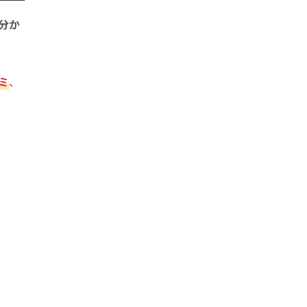
分か
ミ
、