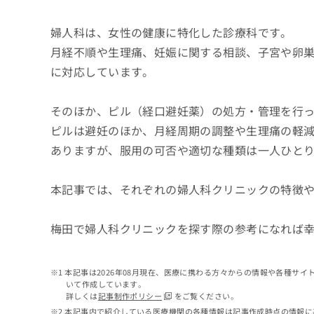
せ
こち
ち
らは
は
マイ
婦人科は、女性の健康に特化した診療科です。
こ
ら
ナビ
ち
月経不順や生理痛、妊娠に関する相談、子宮や卵
クリ
ら
ニッ
に対応しています。
クナ
広
ビサ
広
資
イト
告
告
そのほか、ピル（経口避妊薬）の処方・管理を行
への
料
出
出
お問
の
稿
ピルは避妊のほか、月経周期の調整や生理痛の軽
合せ
稿
ご
の
フォ
ありますが、服用の可否や適切な種類は一人ひと
の
請
お
ーム
お
求
問
とな
問
りま
は
い
本記事では、それぞれの婦人科クリニックの特徴
い
す。
こ
合
合
クリ
ち
わ
ニッ
わ
ら
せ
梅田で婦人科クリニックを探す際の参考になれば
クの
せ
は
予
は
約・
こ
こ
無
症状
ち
本記事は2026年08月現在、医療に携わる方々からの情報や各種サ
ち
のご
料
ら
いて作成しています。
相談
ら
情
詳しくは
記事制作ポリシー
をご覧ください。
など
報
本記事内で紹介している医療機関の各種情報は記事作成時点の情報に
はで