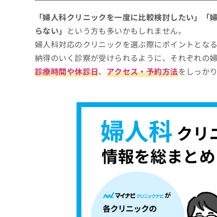
不正出血
持参しておきたいもの
8.家族歴や定期的な検診
「婦人科クリニックを一度に比較検討したい」「
生理中でも受診できる？
らない」
という方も多いかもしれません。
気になることは事前にメモしておく
婦人科対応のクリニックを選ぶ際にポイントとな
納得のいく診察が受けられるように、それぞれの
診療時間や休診日
、
アクセス・予約方法
をしっか