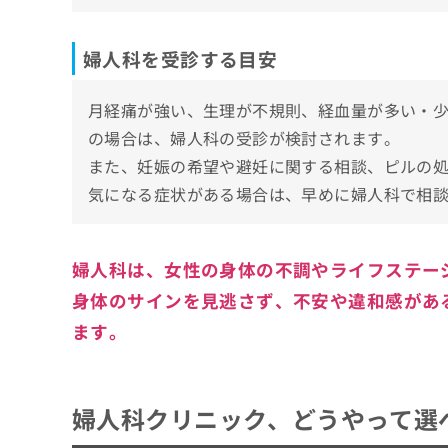
野村クリニック 梅田院
うめきたワクダクリニック
婦人科を受診する目安
茶屋町レディースクリニック
【婦人科をさらに解説】これを知ってから婦
月経痛が強い、生理が不規則、経血量が多い・
の場合は、婦人科の受診が検討されます。
婦人科疾患とは？見つかる病気の一例
また、妊娠の希望や避妊に関する相談、ピルの
子宮筋腫
婦人科でできることとは？
気になる症状がある場合は、早めに婦人科で相
子宮内膜症
婦人科診療
婦人科はどんなときに行くべき？受診の目安
卵巣嚢腫
婦人科検診
1.生理に関する問題
婦人科は、女性の身体の不調やライフステー
月経不順
婦人科の受診はどんな流れで進むの？
月経に関する相談
2.不正出血
身体のサインを見逃さず、不安や違和感があ
更年期障害
1．診察予約
アフターピル（緊急避妊ピル）の処方
婦人科の初診は何をする？服装や持ち物も解
3.おりものの異常
ます。
子宮頸がん・子宮体がん
2．問診票の記入
避妊やピルの相談
問診
4.下腹部の痛みや不快感
婦人科についてのよくある質問10選！
膣炎
3．医師による診察
更年期の症状への対応
内診や超音波検査
5.妊娠や避妊に関する相談
性感染症（STD）
4．検査結果や治療方針の説明
まとめ：梅田で評判の婦人科クリニックおす
妊娠の希望や不妊相談
血液検査やおりもの検査
婦人科クリニック、どうやって選
6.更年期の症状
多嚢胞性卵巣症候群（PCOS）
5．治療開始と定期受診
初診時の服装
7.性交時の痛み