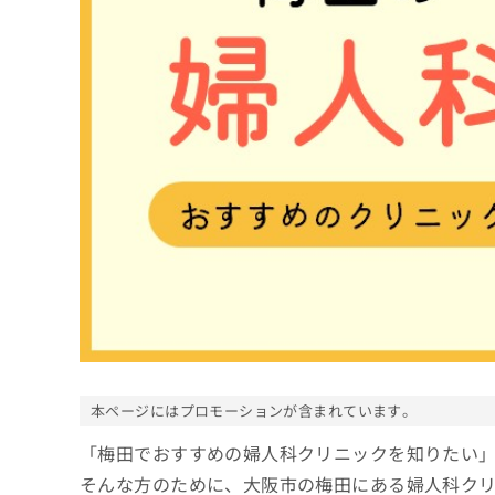
係
ク
者
リ
の
ニ
ッ
方
ク
は
ナ
こ
ビ
ち
に
関
ら
す
る
お
広
広
問
告
告
い
出
代
合
稿
わ
理
の
せ
店
お
は
の
本ページにはプロモーションが含まれています。
問
こ
い
方
ち
「梅田でおすすめの婦人科クリニックを知りたい
合
ら
は
わ
そんな方のために、大阪市の梅田にある婦人科ク
こ