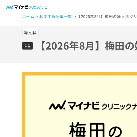
一
ホーム
おすすめ記事一覧
【2026年8月】梅田の婦人科ク
般
ユ
婦人科
ー
ザ
【2026年8月】梅田
PR
ー
の
方
は
こ
ち
ら
医
マ
療
イ
ナ
関
ビ