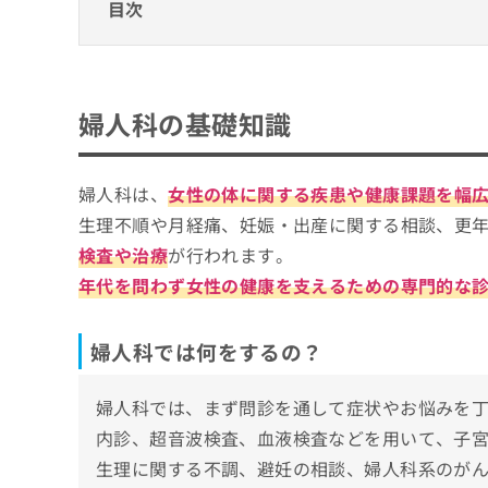
目次
ち
み
ら
は
婦人科の基礎知識
こ
ち
婦人科では何をするの？
そ
婦人科クリニック、どうやって選べばいい？
ら
婦人科の基礎知識
の
婦人科を受診する目安
他
婦人科クリニックを選ぶ際にチェックする4
の
そもそも婦人科ってなに？婦人科のわかり
お
婦人科は、
女性の体に関する疾患や健康課題を幅
梅田で評判の婦人科クリニックおすすめ11
問
生理不順や月経痛、妊娠・出産に関する相談、更
い
志村ウィメンズクリニック
検査や治療
が行われます。
合
南森町レディースクリニック 大阪梅田院
わ
年代を問わず女性の健康を支えるための専門的な
せ
西梅田シティクリニック
は
DOJIMA LADIES CLINIC
こ
婦人科では何をするの？
ち
レディースクリニック サンタクルス ザ ウメ
ら
まつおかレディースクリニック
婦人科では、まず問診を通して症状やお悩みを
堂山レディースクリニック
内診、超音波検査、血液検査などを用いて、子
W Femina Clinic
生理に関する不調、避妊の相談、婦人科系のが