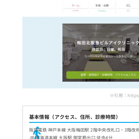
ち
み
ら
は
こ
ち
そ
ら
の
他
の
お
問
い
合
わ
せ
は
※引用：https:/
こ
ち
ら
基本情報（アクセス、住所、診療時間）
阪急電鉄 神戸本線 大阪梅田駅 2階中央改札口・3階改札
JR 東海道本線 大阪駅 御堂筋出口 徒歩4分