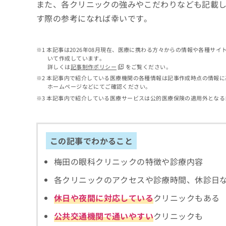
せ
こち
また、各クリニックの強みやこだわりなども記載
ち
らは
は
す際の参考になれば幸いです。
マイ
こ
ら
ナビ
ち
クリ
ら
ニッ
本記事は2026年08月現在、医療に携わる方々からの情報や各種サ
クナ
いて作成しています。
広
ビサ
詳しくは
記事制作ポリシー
をご覧ください。
広
資
イト
告
告
本記事内で紹介している医療機関の各種情報は記事作成時点の情報に
への
料
出
ホームページなどにてご確認ください。
出
お問
の
稿
合せ
稿
本記事内で紹介している医療サービスは公的医療保険の適用外となる
ご
の
フォ
の
請
お
ーム
お
求
問
とな
問
りま
は
い
い
この記事でわかること
す。
こ
合
合
クリ
ち
わ
ニッ
わ
梅田の眼科クリニックの特徴や診療内容
ら
せ
クの
せ
は
予
は
各クリニックのアクセスや診療時間、休診日
約・
こ
こ
無
症状
ち
休日や夜間に対応している
クリニックもある
ち
のご
料
ら
相談
ら
情
公共交通機関で通いやすい
クリニックも
など
報
はで