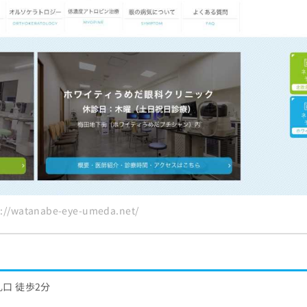
/watanabe-eye-umeda.net/
口 徒歩2分