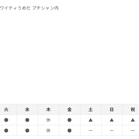
 ホワイティうめだ プチシャン内
火
水
木
金
土
日
祝
●
●
休
●
▲
▲
▲
●
●
休
●
ー
ー
ー