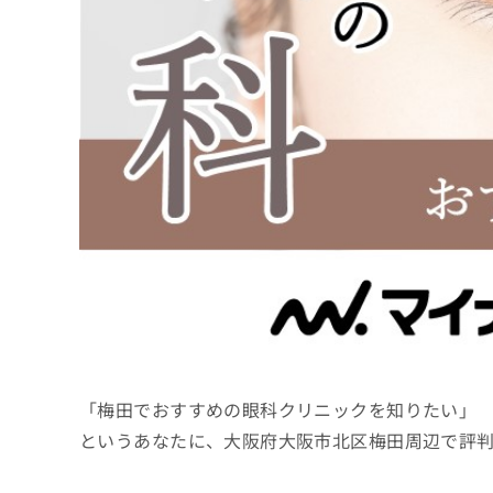
係
ク
者
リ
の
ニ
ッ
方
ク
は
ナ
こ
ビ
ち
に
関
ら
す
る
お
広
広
問
告
告
い
出
代
合
稿
わ
理
の
せ
店
お
は
「梅田でおすすめの眼科クリニックを知りたい」
の
問
こ
い
方
ち
というあなたに、大阪府大阪市北区梅田周辺で評
合
ら
は
わ
こ