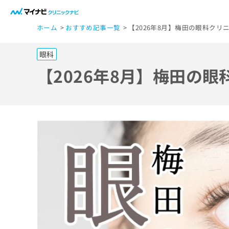
一
ホーム
おすすめ記事一覧
【2026年8月】梅田の眼科クリ
般
ユ
眼科
ー
ザ
【2026年8月】梅田の
ー
の
方
は
こ
ち
ら
医
マ
療
イ
ナ
関
ビ