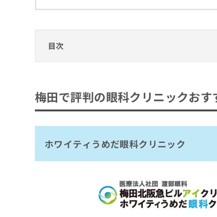
拡
資
きま
充
料
せん
の
ので
の
ご了
お
ご
承く
申
請
目次
ださ
し
求
い。
込
は
梅田で評判の眼科クリニックおすすめ5選
み
こ
は
ち
ホワイティうめだ眼科クリニック
こ
ら
梅田で評判の眼科クリニックおす
湖崎眼科梅田分院
ち
ら
フジモト眼科 ルクア大阪分院
無
すがさわ眼科
料
掲
情
ホワイティうめだ眼科クリニック
ハマノ眼科阪急診療所
載
報
情
拡
まとめ：梅田で評判の眼科クリニックおすす
報
充
の
の
修
お
正
申
は
し
こ
込