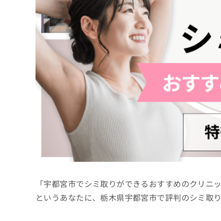
係
ク
者
リ
の
ニ
ッ
方
ク
は
ナ
こ
ビ
ち
に
関
ら
す
る
お
広
広
問
告
告
い
出
代
合
稿
わ
理
の
せ
店
お
は
「宇都宮市でシミ取りができるおすすめのクリニ
の
問
こ
い
方
ち
というあなたに、栃木県宇都宮市で評判のシミ取
合
ら
は
わ
こ