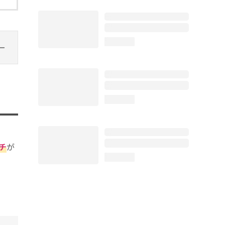
loading...
loading...
チ
が
loading...