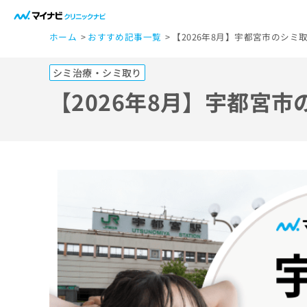
一
ホーム
おすすめ記事一覧
【2026年8月】宇都宮市のシミ
般
ユ
シミ治療・シミ取り
ー
ザ
【2026年8月】宇都宮
ー
の
方
は
こ
ち
ら
医
マ
療
イ
ナ
関
ビ