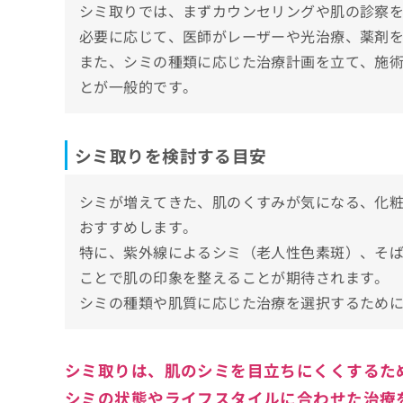
シミ取りでは、まずカウンセリングや肌の診察
【シミ取りの基礎知識】これを知ってからシ
ち
み
ら
必要に応じて、医師がレーザーや光治療、薬剤
は
シミってなに？シミについての基礎知識
こ
また、シミの種類に応じた治療計画を立て、施
ち
1．シミとは
そ
とが一般的です。
シミの5つの種類＆それぞれに適した施術
ら
の
2．シミ発症のメカニズム
1．老人性色素斑
他
シミ取りの主な治療法一覧
3．シミの種類
の
2．雀卵斑(そばかす)
シミ取りを検討する目安
お
シミ取りを受ける際に知っておくべきこと
3．ADM(後天性真皮メラノーシス)
問
い
肌の状態を詳しく知る
4．肝斑
シミが増えてきた、肌のくすみが気になる、化
まとめ：治療法の選択とリスクの理解
合
アフターケアと日常のスキンケア
おすすめします。
5．炎症後の色素沈着
わ
シミ取りについてのよくある質問10選！
せ
特に、紫外線によるシミ（老人性色素斑）、そ
は
ことで肌の印象を整えることが期待されます。
まとめ：宇都宮市で評判のシミ取りにおすす
こ
ち
シミの種類や肌質に応じた治療を選択するため
ら
シミ取りは、肌のシミを目立ちにくくするた
シミの状態やライフスタイルに合わせた治療