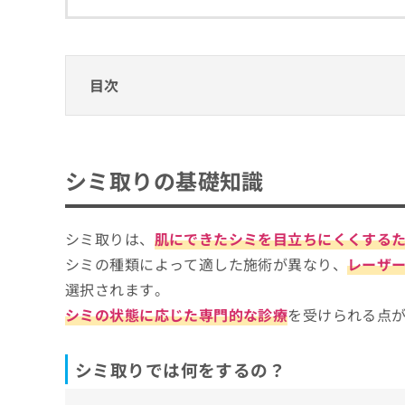
拡
資
きま
充
料
せん
の
ので
の
ご了
お
ご
承く
申
請
目次
ださ
し
求
い。
込
は
シミ取りの基礎知識
み
こ
は
ち
シミ取りでは何をするの？
シミ取りを受けるクリニック、どうやって選
こ
ら
シミ取りの基礎知識
シミ取りを検討する目安
ち
シミ取りを受けるクリニックを選ぶ際にチェ
ら
無
そもそもシミってなに？シミ取りやレーザ
シミ取りは、
肌にできたシミを目立ちにくくする
宇都宮市で評判のシミ取りにおすすめのクリ
料
掲
情
シミの種類によって適した施術が異なり、
レーザ
はま皮フ科クリニック
載
報
選択されます。
情
拡
グランツクリニック
報
シミの状態に応じた専門的な診療
を受けられる点
充
湘南美容外科クリニック 宇都宮院
の
の
修
お
たかだ形成外科スキンケアクリニック
正
シミ取りでは何をするの？
申
共立美容外科 宇都宮院
は
し
こ
込