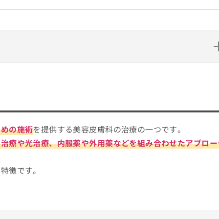
べばいい？
ックする4つのポイント
ーのわかりやすい紹介もあり！
ための施術
を提供する美容皮膚科の治療の一つです。
ニック5選
ー治療や光治療、内服薬や外用薬などを組み合わせたアプロー
が特徴です。