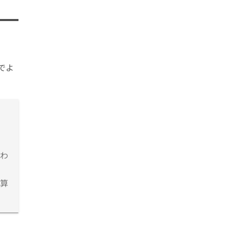
でよ
わ
算