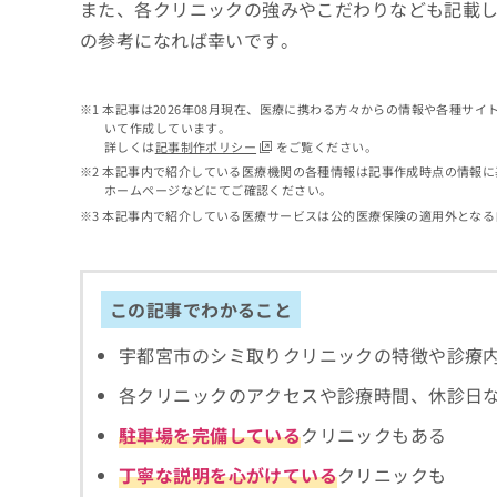
せ
こち
また、各クリニックの強みやこだわりなども記載
ち
らは
は
の参考になれば幸いです。
マイ
こ
ら
ナビ
ち
クリ
ら
ニッ
本記事は2026年08月現在、医療に携わる方々からの情報や各種サ
クナ
いて作成しています。
広
ビサ
詳しくは
記事制作ポリシー
をご覧ください。
広
資
イト
告
告
本記事内で紹介している医療機関の各種情報は記事作成時点の情報に
への
料
出
ホームページなどにてご確認ください。
出
お問
の
稿
合せ
稿
本記事内で紹介している医療サービスは公的医療保険の適用外となる
ご
の
フォ
の
請
お
ーム
お
求
問
とな
問
りま
は
い
い
この記事でわかること
す。
こ
合
合
クリ
ち
わ
ニッ
わ
宇都宮市のシミ取りクリニックの特徴や診療
ら
せ
クの
せ
は
予
は
各クリニックのアクセスや診療時間、休診日
約・
こ
こ
無
症状
ち
駐車場を完備している
クリニックもある
ち
のご
料
ら
相談
ら
情
丁寧な説明を心がけている
クリニックも
など
報
はで