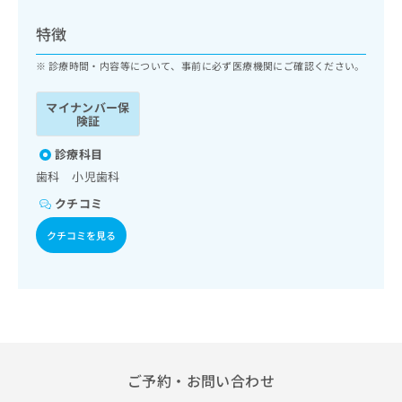
ッ
は
ク
こ
特徴
ナ
ち
ビ
診療時間・内容等について、事前に必ず医療機関にご確認ください。
ら
に
関
マイナンバー保
広
す
広
険証
告
る
告
代
お
診療科目
出
理
問
稿
歯科 小児歯科
店
い
の
クチコミ
合
の
お
わ
方
問
クチコミを見る
せ
い
は
は
合
こ
こ
わ
ち
ち
せ
ら
ら
は
こ
こち
ち
広
らは
広
ら
告
ご予約・お問い合わせ
マイ
告
出
ナビ