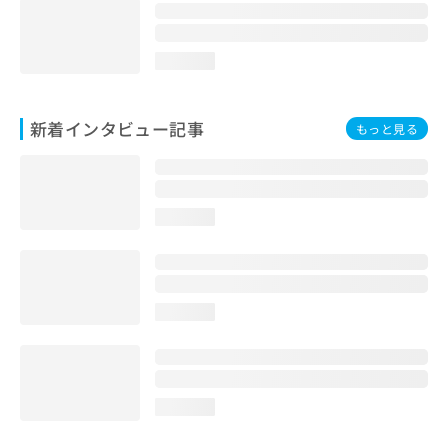
loading...
新着インタビュー記事
もっと見る
loading...
loading...
loading...