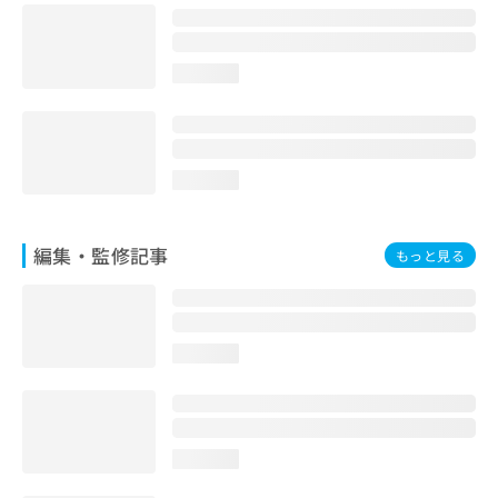
お
問
い
loading...
合
わ
せ
は
こ
loading...
ち
ら
編集・監修記事
もっと見る
loading...
loading...