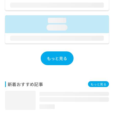
ご了
ら
み
承く
は
ださ
こ
無
い。
ち
料
loading...
ら
情
loading...
報
拡
掲
充
載
の
情
お
報
申
の
もっと見る
し
修
込
正
み
は
は
こ
こ
ち
新着おすすめ記事
もっと見る
ち
ら
ら
そ
の
loading...
他
の