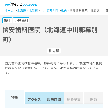
一
般
ホーム
北海道
北海道
中川郡幕別町
札内
國安歯科医院（北海道中川郡
ユ
歯科
小児歯科
ー
ザ
國安歯科医院（北海道中川郡幕別
ー
町）
の
方
は
札内駅
こ
ち
國安歯科医院は北海道中川郡幕別町にあります。JR根室本線の札内
ら
が最寄り駅（徒歩10分）です。歯科／小児歯科の診察をしていま
す。
医
マ
療
イ
関
ナ
係
ビ
者
ク
特徴
アクセス
診療時間
紹介記事
医師
の
リ
方
ニ