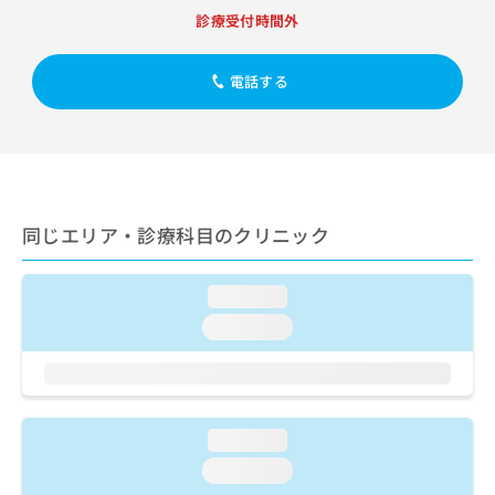
出
稿
クリ
資
診療受付時間外
稿
ニッ
の
料
クナ
の
お
の
ビサ
お
問
ご
電話する
イト
問
い
請
への
い
合
お問
求
合
合せ
わ
は
フォ
わ
せ
こ
ーム
せ
は
ち
とな
は
こ
ら
りま
こ
ち
同じエリア・診療科目のクリニック
す。
ち
ら
クリ
無
ら
ニッ
料
クの
loading...
資
情
予
料
loading...
報
約・
の
症状
拡
のご
ご
充
相談
請
の
など
求
お
はで
は
申
loading...
きま
こ
せん
し
loading...
ので
ち
込