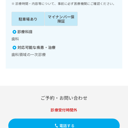
ッ
は
診療時間・内容等について、事前に必ず医療機関にご確認ください。
ク
こ
ナ
ち
マイナンバー保
駐車場あり
ビ
険証
ら
に
関
診療科目
広
す
広
歯科
告
る
告
代
対応可能な疾患・治療
お
出
理
問
歯科領域の一次診療
稿
店
い
の
合
の
お
わ
方
問
せ
い
は
は
合
こ
こ
わ
ち
ち
せ
ご予約・お問い合わせ
ら
ら
は
こ
診療受付時間外
こち
ち
広
らは
広
ら
告
マイ
告
出
ナビ
電話する