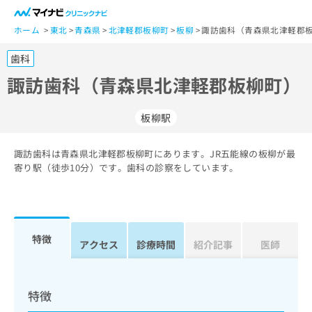
一
般
ホーム
東北
青森県
北津軽郡板柳町
板柳
諏訪歯科（青森県北津軽郡板
ユ
歯科
ー
ザ
諏訪歯科（青森県北津軽郡板柳町）
ー
の
板柳駅
方
は
こ
諏訪歯科は青森県北津軽郡板柳町にあります。JR五能線の板柳が最
寄り駅（徒歩10分）です。歯科の診察をしています。
ち
ら
医
マ
療
イ
特徴
アクセス
診療時間
紹介記事
医師
関
ナ
係
ビ
者
ク
の
リ
特徴
方
ニ