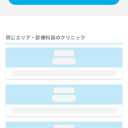
出
稿
クリ
資
稿
ニッ
の
料
クナ
の
お
の
ビサ
お
問
ご
イト
問
い
請
への
い
合
お問
求
合
同じエリア・診療科目のクリニック
合せ
わ
は
フォ
わ
せ
こ
ーム
せ
は
ち
とな
は
loading...
こ
ら
りま
こ
ち
す。
loading...
ち
ら
クリ
無
ら
ニッ
料
クの
資
情
予
料
報
約・
の
症状
loading...
拡
のご
ご
充
loading...
相談
請
の
など
求
お
はで
は
申
きま
こ
せん
し
ので
ち
込
loading...