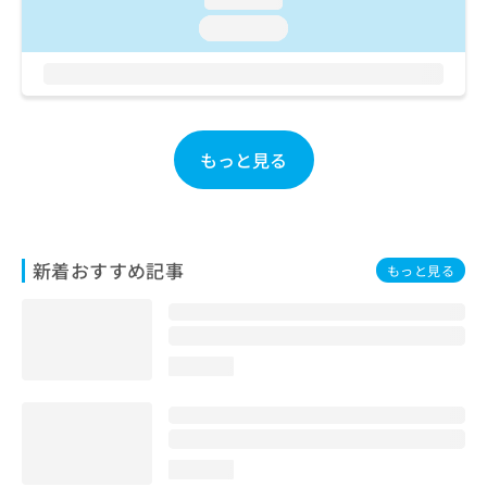
ご了
ら
み
承く
loading...
は
ださ
こ
無
い。
ち
料
ら
情
報
拡
掲
もっと見る
充
載
の
情
お
報
申
の
し
修
新着おすすめ記事
もっと見る
込
正
み
は
は
こ
こ
ち
ち
ら
loading...
ら
そ
の
他
loading...
の