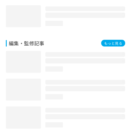
お
問
い
合
loading...
わ
せ
は
編集・監修記事
もっと見る
こ
ち
ら
loading...
loading...
loading...