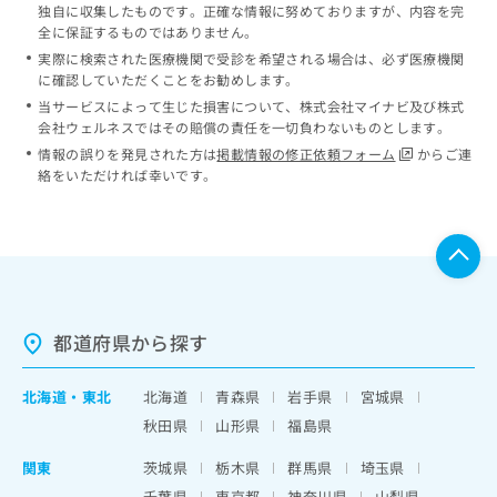
独自に収集したものです。正確な情報に努めておりますが、内容を完
全に保証するものではありません。
実際に検索された医療機関で受診を希望される場合は、必ず医療機関
に確認していただくことをお勧めします。
当サービスによって生じた損害について、株式会社マイナビ及び株式
会社ウェルネスではその賠償の責任を一切負わないものとします。
情報の誤りを発見された方は
掲載情報の修正依頼フォーム
からご連
絡をいただければ幸いです。
都道府県から探す
北海道
・
東北
北海道
青森県
岩手県
宮城県
秋田県
山形県
福島県
関東
茨城県
栃木県
群馬県
埼玉県
千葉県
東京都
神奈川県
山梨県