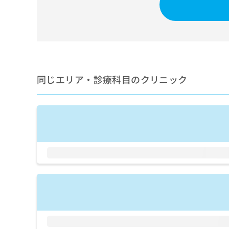
せ
こち
ち
らは
は
マイ
こ
ら
ナビ
ち
クリ
ら
ニッ
クナ
広
ビサ
広
資
イト
告
同じエリア・診療科目のクリニック
告
への
料
出
出
お問
の
稿
合せ
稿
ご
の
フォ
の
請
お
ーム
お
求
問
とな
問
りま
は
い
い
す。
こ
合
合
クリ
ち
わ
ニッ
わ
ら
せ
クの
せ
は
予
は
約・
こ
こ
無
症状
ち
ち
のご
料
ら
相談
ら
情
など
報
はで