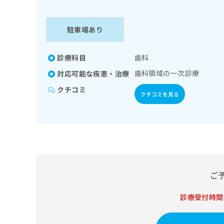
係
ク
者
リ
の
ニ
駐車場あり
ッ
方
ク
は
ナ
診療科目
歯科
こ
ビ
歯科領域の一次診療
対応可能な疾患・治療
ち
に
関
ら
クチコミ
クチコミを見る
す
る
お
広
広
問
告
告
い
出
代
合
稿
わ
理
の
せ
店
ご
お
は
の
問
こ
い
診療受付時間
方
ち
合
ら
は
わ
こ