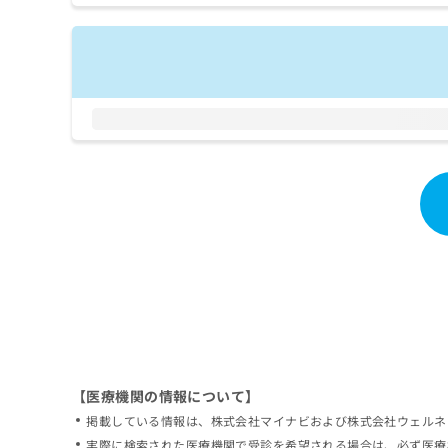
拡
資
きま
充
料
せん
の
ので
の
ご了
お
ご
承く
申
請
ださ
し
求
い。
込
は
み
こ
は
ち
こ
ら
ち
ら
無
料
掲
情
載
報
情
拡
報
充
の
の
修
お
【医療機関の情報について】
正
申
掲載している情報は、株式会社マイナビおよび株式会社ウェルネ
は
し
こ
実際に検索された医療機関で受診を希望される場合は、必ず医療
込