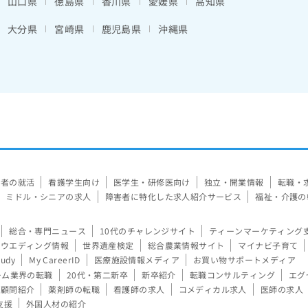
山口県
徳島県
香川県
愛媛県
高知県
大分県
宮崎県
鹿児島県
沖縄県
験者の就活
看護学生向け
医学生・研修医向け
独立・開業情報
転職・
ミドル・シニアの求人
障害者に特化した求人紹介サービス
福祉・介護の
総合・専門ニュース
10代のチャレンジサイト
ティーンマーケティング
ウエディング情報
世界遺産検定
総合農業情報サイト
マイナビ子育て
tudy
My CareerID
医療施設情報メディア
お買い物サポートメディア
ーム業界の転職
20代・第二新卒
新卒紹介
転職コンサルティング
エグ
顧問紹介
薬剤師の転職
看護師の求人
コメディカル求人
医師の求人
支援
外国人材の紹介