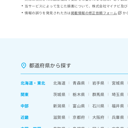
ち
み
当サービスによって生じた損害について、株式会社マイナビ及び
ら
は
情報の誤りを発見された方は
掲載情報の修正依頼フォーム
か
こ
ち
そ
ら
の
他
の
お
問
い
都道府県から探す
合
わ
せ
北海道
・
東北
北海道
青森県
岩手県
宮城県
は
こ
関東
茨城県
栃木県
群馬県
埼玉県
ち
ら
中部
新潟県
富山県
石川県
福井県
近畿
滋賀県
京都府
大阪府
兵庫県