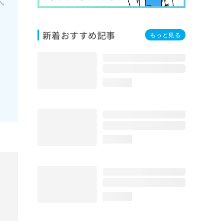
い。
新着おすすめ記事
もっと見る
loading...
loading...
loading...