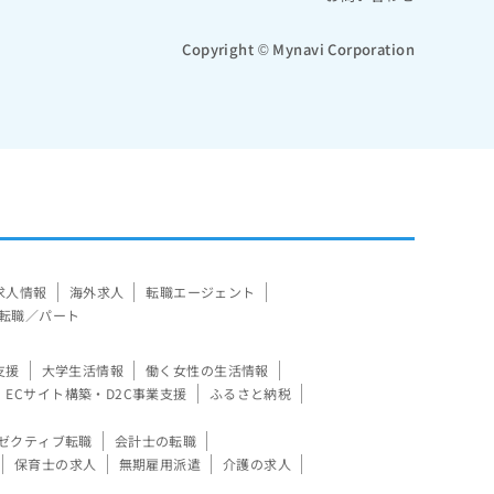
Copyright © Mynavi Corporation
求人情報
海外求人
転職エージェント
転職／パート
支援
大学生活情報
働く女性の生活情報
ECサイト構築・D2C事業支援
ふるさと納税
ゼクティブ転職
会計士の転職
保育士の求人
無期雇用派遣
介護の求人