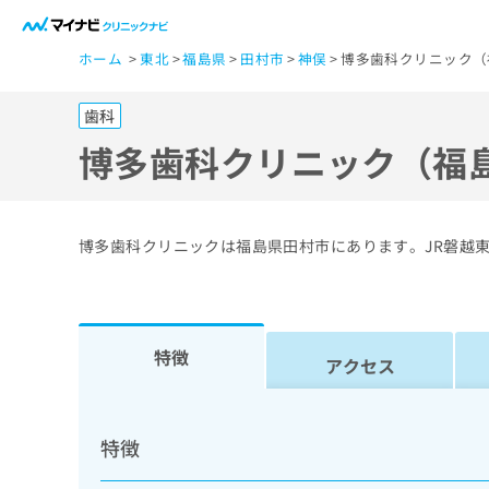
一
ホーム
東北
福島県
田村市
神俣
博多歯科クリニック（
般
ユ
歯科
ー
ザ
博多歯科クリニック（福
ー
の
方
博多歯科クリニックは福島県田村市にあります。JR磐越
は
こ
ち
ら
特徴
アクセス
医
マ
療
イ
特徴
ナ
関
ビ