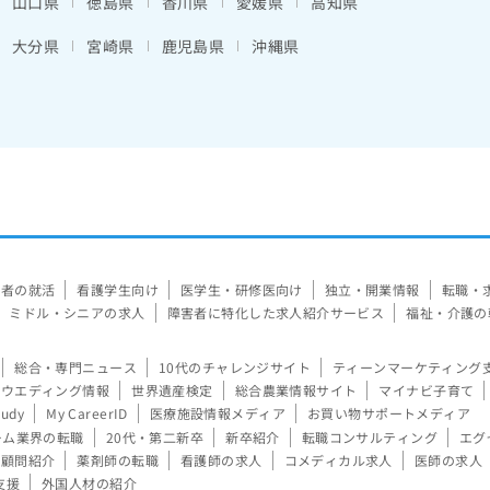
山口県
徳島県
香川県
愛媛県
高知県
大分県
宮崎県
鹿児島県
沖縄県
験者の就活
看護学生向け
医学生・研修医向け
独立・開業情報
転職・
ミドル・シニアの求人
障害者に特化した求人紹介サービス
福祉・介護の
総合・専門ニュース
10代のチャレンジサイト
ティーンマーケティング
ウエディング情報
世界遺産検定
総合農業情報サイト
マイナビ子育て
tudy
My CareerID
医療施設情報メディア
お買い物サポートメディア
ーム業界の転職
20代・第二新卒
新卒紹介
転職コンサルティング
エグ
顧問紹介
薬剤師の転職
看護師の求人
コメディカル求人
医師の求人
支援
外国人材の紹介