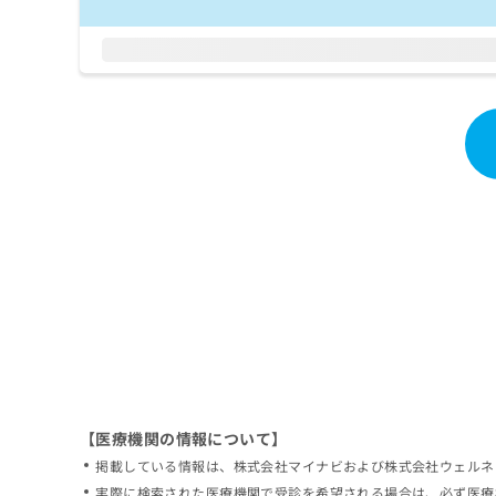
拡
資
きま
充
料
せん
の
ので
の
ご了
お
ご
承く
申
請
ださ
し
求
い。
込
は
み
こ
は
ち
こ
ら
ち
ら
無
料
掲
情
載
報
情
拡
報
充
の
の
修
お
【医療機関の情報について】
正
申
掲載している情報は、株式会社マイナビおよび株式会社ウェルネ
は
し
こ
実際に検索された医療機関で受診を希望される場合は、必ず医療
込