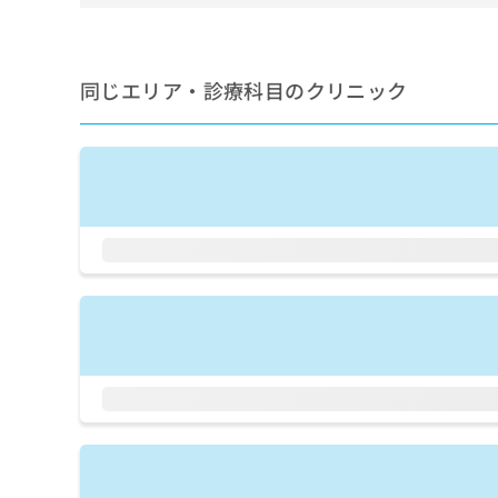
せ
こち
ち
らは
は
マイ
こ
ら
ナビ
ち
クリ
同じエリア・診療科目のクリニック
ら
ニッ
クナ
広
ビサ
広
資
イト
告
告
への
料
出
出
お問
の
稿
合せ
稿
ご
の
フォ
の
請
お
ーム
お
求
問
とな
問
りま
は
い
い
す。
こ
合
合
クリ
ち
わ
ニッ
わ
ら
せ
クの
せ
は
予
は
約・
こ
こ
無
症状
ち
ち
のご
料
ら
相談
ら
情
など
報
はで