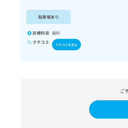
係
ク
者
リ
の
ニ
駐車場あり
ッ
方
ク
は
ナ
診療科目
歯科
こ
ビ
クチコミ
ち
に
クチコミを見る
関
ら
す
る
お
広
広
問
告
告
い
出
代
合
稿
わ
ご
理
の
せ
店
お
は
の
問
こ
い
方
ち
合
ら
は
わ
こ