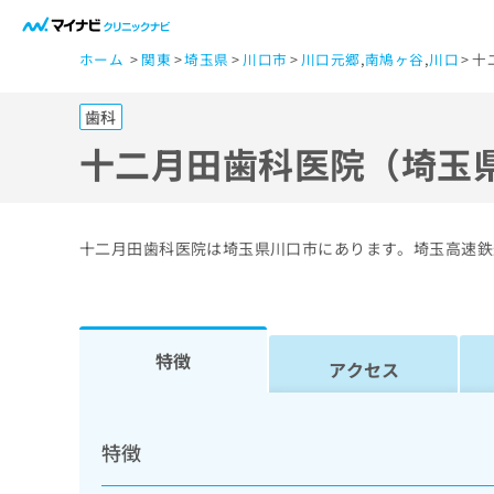
一
ホーム
関東
埼玉県
川口市
川口元郷
,
南鳩ヶ谷
,
川口
十
般
ユ
歯科
ー
ザ
十二月田歯科医院（埼玉
ー
の
方
十二月田歯科医院は埼玉県川口市にあります。埼玉高速鉄
は
こ
ち
ら
特徴
アクセス
医
マ
療
イ
特徴
ナ
関
ビ