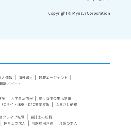
Copyright © Mynavi Corporation
求人情報
海外求人
転職エージェント
転職／パート
支援
大学生活情報
働く女性の生活情報
ECサイト構築・D2C事業支援
ふるさと納税
ゼクティブ転職
会計士の転職
保育士の求人
無期雇用派遣
介護の求人