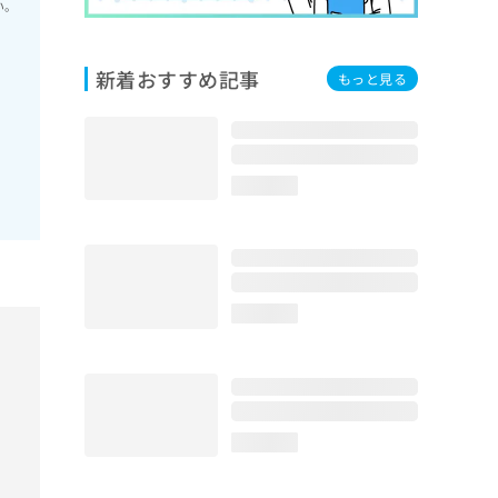
い。
新着おすすめ記事
もっと見る
loading...
loading...
loading...