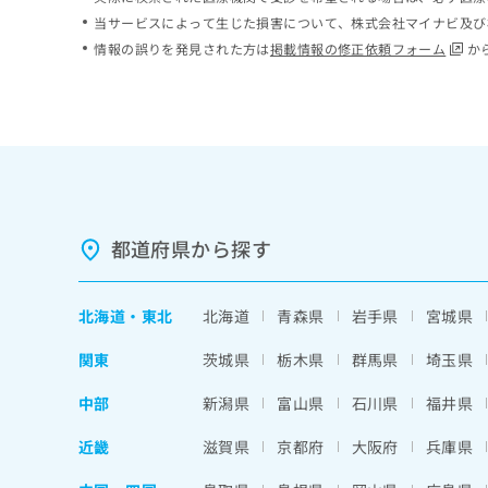
ち
み
当サービスによって生じた損害について、株式会社マイナビ及び
ら
は
情報の誤りを発見された方は
掲載情報の修正依頼フォーム
か
こ
ち
そ
ら
の
他
の
お
問
い
都道府県から探す
合
わ
せ
北海道
・
東北
北海道
青森県
岩手県
宮城県
は
こ
関東
茨城県
栃木県
群馬県
埼玉県
ち
ら
中部
新潟県
富山県
石川県
福井県
近畿
滋賀県
京都府
大阪府
兵庫県