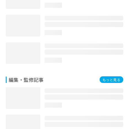
お
loading...
問
い
合
わ
せ
loading...
は
こ
ち
ら
loading...
編集・監修記事
もっと見る
loading...