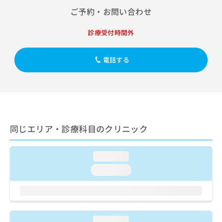
出
稿
クリ
資
ご予約・お問い合わせ
稿
ニッ
の
料
クナ
の
お
の
ビサ
お
診療受付時間外
問
ご
イト
問
い
請
への
い
合
お問
求
電話する
合
合せ
わ
は
フォ
わ
せ
こ
ーム
せ
は
ち
とな
は
こ
ら
りま
こ
ち
す。
ち
ら
クリ
無
ら
ニッ
同じエリア・診療科目のクリニック
料
クの
資
情
予
料
報
約・
の
症状
loading...
拡
のご
ご
充
loading...
相談
請
の
など
求
お
はで
は
申
きま
こ
せん
し
ので
ち
込
loading...