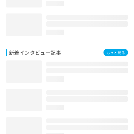
loading...
loading...
新着インタビュー記事
もっと見る
loading...
loading...