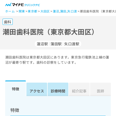
一
般
ホーム
関東
東京都
大田区
蓮沼
,
蒲田
,
矢口渡
潮田歯科医院（東京都大
ユ
歯科
ー
ザ
潮田歯科医院（東京都大田区）
ー
の
蓮沼駅
蒲田駅
矢口渡駅
方
は
こ
潮田歯科医院は東京都大田区にあります。東京急行電鉄池上線の蓮
沼が最寄り駅です。歯科の診察をしています。
ち
ら
医
マ
療
イ
特徴
アクセス
診療時間
紹介記事
医師
関
ナ
係
ビ
者
ク
の
リ
特徴
方
ニ