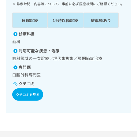
ッ
は
診療時間・内容等について、事前に必ず医療機関にご確認ください。
ク
こ
ナ
ち
日曜診療
19時以降診療
駐車場あり
ビ
ら
に
関
診療科目
広
す
広
歯科
告
る
告
代
対応可能な疾患・治療
お
出
理
問
歯科領域の一次診療／埋伏歯抜歯／顎関節症治療
稿
店
い
の
専門医
合
の
お
口腔外科専門医
わ
方
問
せ
い
クチコミ
は
は
合
こ
クチコミを見る
こ
わ
ち
ち
せ
ら
ら
は
こ
こち
ち
広
らは
広
ら
告
マイ
告
出
ナビ