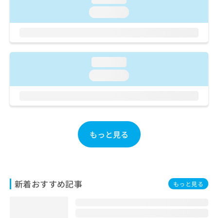
ご了
ら
み
承く
loading...
は
ださ
こ
無
い。
ち
料
ら
情
報
loading...
拡
掲
充
loading...
載
の
情
お
報
申
の
し
修
込
正
み
もっと見る
は
は
こ
こ
ち
ち
ら
ら
新着おすすめ記事
もっと見る
そ
の
他
の