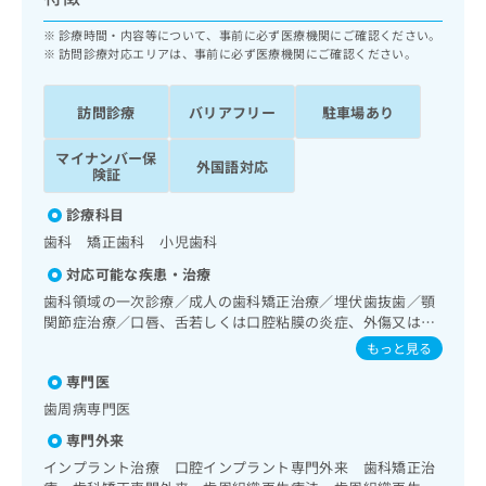
ッ
は
ク
診療時間・内容等について、事前に必ず医療機関にご確認ください。
こ
ナ
訪問診療対応エリアは、事前に必ず医療機関にご確認ください。
ち
ビ
ら
に
訪問診療
バリアフリー
駐車場あり
関
広
す
広
告
マイナンバー保
る
外国語対応
告
険証
代
お
出
理
問
稿
診療科目
店
い
の
歯科 矯正歯科 小児歯科
合
の
お
わ
対応可能な疾患・治療
方
問
せ
い
は
歯科領域の一次診療／成人の歯科矯正治療／埋伏歯抜歯／顎
は
合
関節症治療／口唇、舌若しくは口腔粘膜の炎症、外傷又は腫
こ
こ
わ
瘍の治療
ち
もっと見る
ち
せ
ら
ら
専門医
は
こ
歯周病専門医
こち
ち
広
らは
専門外来
広
ら
告
マイ
インプラント治療 口腔インプラント専門外来 歯科矯正治
告
出
ナビ