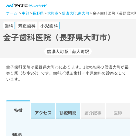
一
般
ホーム
中部
長野県
大町市
信濃大町
,
南大町
金子歯科医院（長野県大
ユ
歯科
矯正歯科
小児歯科
ー
ザ
金子歯科医院（長野県大町市）
ー
の
信濃大町駅
南大町駅
方
は
こ
金子歯科医院は長野県大町市にあります。JR大糸線の信濃大町が最
寄り駅（徒歩9分）です。歯科／矯正歯科／小児歯科の診察をして
ち
います。
ら
医
マ
療
イ
関
ナ
特徴
アクセス
診療時間
紹介記事
医師
係
ビ
者
ク
の
リ
方
ニ
特徴