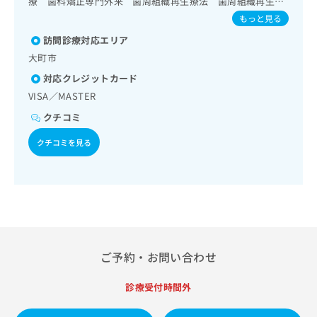
療 歯科矯正専門外来 歯周組織再生療法 歯周組織再生療
出
稿
クリ
資
法専門外来 歯周病専門外来
稿
ニッ
もっと見る
の
料
クナ
の
お
の
訪問診療対応エリア
ビサ
お
問
ご
イト
大町市
問
い
請
への
い
合
お問
対応クレジットカード
求
合
合せ
わ
は
VISA／MASTER
フォ
わ
せ
こ
ーム
せ
クチコミ
は
ち
とな
は
こ
ら
りま
クチコミを見る
こ
ち
す。
ち
ら
クリ
無
ら
ニッ
料
クの
資
情
予
料
報
約・
の
症状
拡
のご
ご
充
相談
請
の
ご予約・お問い合わせ
など
求
お
はで
は
申
きま
診療受付時間外
こ
せん
し
ので
ち
込