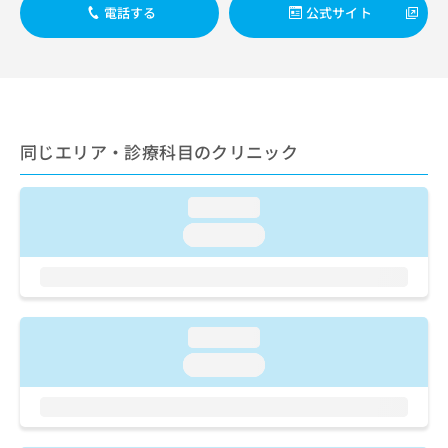
ご了
ら
み
電話する
公式サイト
承く
は
ださ
こ
無
い。
ち
料
ら
情
報
拡
掲
同じエリア・診療科目のクリニック
充
載
の
情
お
報
loading...
申
の
し
loading...
修
込
正
み
は
は
こ
こ
ち
ち
ら
loading...
ら
loading...
そ
の
他
の