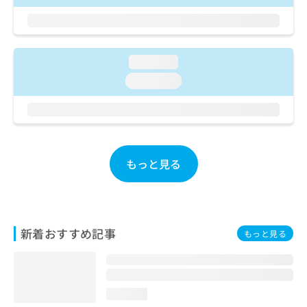
ご了
ら
み
承く
は
ださ
こ
無
い。
ち
料
ら
loading...
情
報
loading...
拡
掲
充
載
の
情
お
報
申
の
し
修
もっと見る
込
正
み
は
は
こ
こ
ち
ち
ら
新着おすすめ記事
もっと見る
ら
そ
の
他
loading...
の