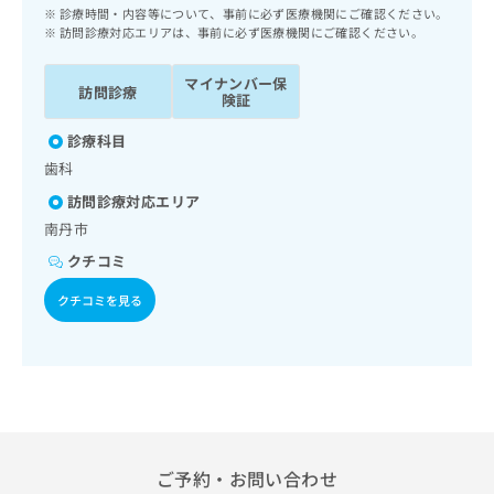
ッ
は
診療時間・内容等について、事前に必ず医療機関にご確認ください。
ク
訪問診療対応エリアは、事前に必ず医療機関にご確認ください。
こ
ナ
ち
ビ
マイナンバー保
ら
訪問診療
に
険証
関
広
診療科目
す
広
告
る
歯科
告
代
お
出
訪問診療対応エリア
理
問
稿
南丹市
店
い
の
合
の
お
クチコミ
わ
方
問
せ
クチコミを見る
い
は
は
合
こ
こ
わ
ち
ち
せ
ら
ら
は
こ
こち
ち
広
らは
広
ら
告
マイ
ご予約・お問い合わせ
告
出
ナビ