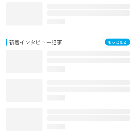
loading...
新着インタビュー記事
もっと見る
loading...
loading...
loading...