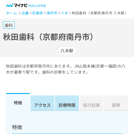
一
般
ホーム
近畿
京都府
南丹市
八木
秋田歯科（京都府南丹市 八木駅）
ユ
歯科
ー
ザ
秋田歯科（京都府南丹市）
ー
の
八木駅
方
は
こ
秋田歯科は京都府南丹市にあります。JR山陰本線(京都～福部)の八
木が最寄り駅です。歯科の診察をしています。
ち
ら
医
マ
療
イ
特徴
アクセス
診療時間
紹介記事
医師
関
ナ
係
ビ
者
ク
の
リ
特徴
方
ニ