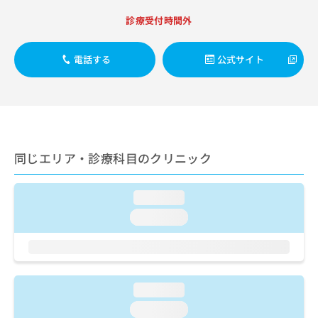
出
稿
クリ
資
稿
ニッ
の
診療受付時間外
料
クナ
の
お
の
ビサ
お
問
ご
イト
電話する
公式サイト
問
い
請
への
い
合
お問
求
合
合せ
わ
は
フォ
わ
せ
こ
ーム
せ
は
ち
とな
は
こ
ら
りま
こ
ち
す。
同じエリア・診療科目のクリニック
ち
ら
クリ
無
ら
ニッ
料
クの
資
情
loading...
予
料
報
約・
loading...
の
症状
拡
のご
ご
充
相談
請
の
など
求
お
はで
は
申
きま
loading...
こ
せん
し
ので
ち
loading...
込