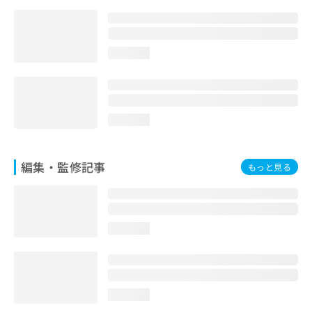
お
問
い
合
loading...
わ
せ
は
こ
loading...
ち
ら
編集・監修記事
もっと見る
loading...
loading...