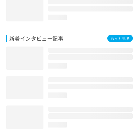
loading...
新着インタビュー記事
もっと見る
loading...
loading...
loading...