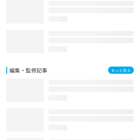
お
問
い
loading...
合
わ
せ
は
こ
loading...
ち
ら
編集・監修記事
もっと見る
loading...
loading...