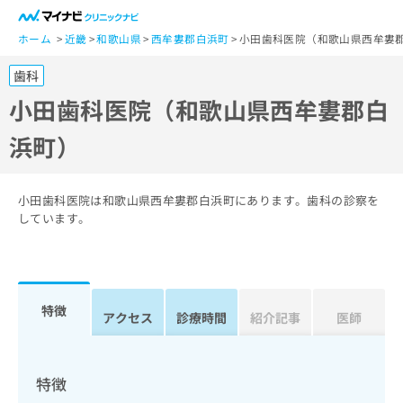
一
般
ホーム
近畿
和歌山県
西牟婁郡白浜町
小田歯科医院（和歌山県西牟婁
ユ
歯科
ー
ザ
小田歯科医院（和歌山県西牟婁郡白
ー
浜町）
の
方
は
こ
小田歯科医院は和歌山県西牟婁郡白浜町にあります。歯科の診察を
ち
しています。
ら
医
マ
療
イ
特徴
関
アクセス
診療時間
紹介記事
医師
ナ
係
ビ
者
ク
の
リ
特徴
方
ニ