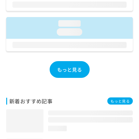
ご了
ら
み
承く
は
ださ
こ
無
い。
ち
料
loading...
ら
情
loading...
報
拡
掲
充
載
の
情
お
報
申
の
もっと見る
し
修
込
正
み
は
は
こ
こ
ち
新着おすすめ記事
もっと見る
ち
ら
ら
そ
の
loading...
他
の