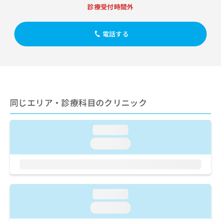
出
稿
クリ
資
診療受付時間外
稿
ニッ
の
料
クナ
の
お
の
ビサ
お
問
電話する
ご
イト
問
い
請
への
い
合
お問
求
合
合せ
わ
は
フォ
わ
せ
こ
ーム
せ
は
ち
とな
は
こ
ら
りま
同じエリア・診療科目のクリニック
こ
ち
す。
ち
ら
クリ
無
ら
ニッ
料
loading...
クの
資
情
予
loading...
料
報
約・
の
症状
拡
のご
ご
充
相談
請
の
など
求
お
はで
loading...
は
申
きま
こ
せん
し
loading...
ので
ち
込