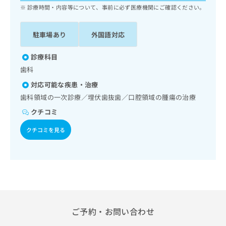
ッ
は
診療時間・内容等について、事前に必ず医療機関にご確認ください。
ク
こ
ナ
ち
駐車場あり
外国語対応
ビ
ら
に
関
診療科目
広
す
広
歯科
告
る
告
代
対応可能な疾患・治療
お
出
理
問
歯科領域の一次診療／埋伏歯抜歯／口腔領域の腫瘍の治療
稿
店
い
の
クチコミ
合
の
お
わ
方
問
クチコミを見る
せ
い
は
は
合
こ
こ
わ
ち
ち
せ
ら
ら
は
こ
こち
ち
広
らは
広
ら
告
ご予約・お問い合わせ
マイ
告
出
ナビ