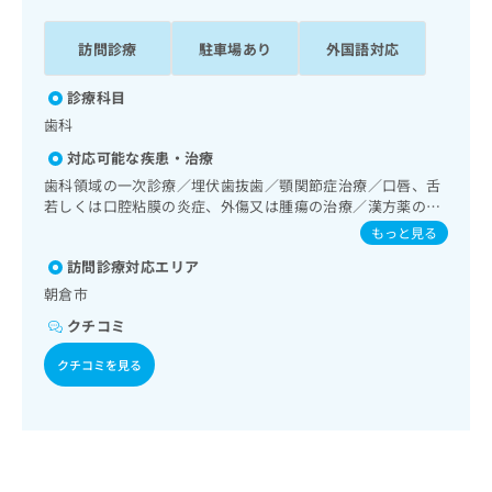
ッ
は
ク
こ
訪問診療
駐車場あり
外国語対応
ナ
ち
ビ
ら
診療科目
に
関
歯科
広
す
広
告
対応可能な疾患・治療
る
告
代
歯科領域の一次診療／埋伏歯抜歯／顎関節症治療／口唇、舌
お
出
理
若しくは口腔粘膜の炎症、外傷又は腫瘍の治療／漢方薬の処
問
稿
方
店
い
もっと見る
の
合
の
お
訪問診療対応エリア
わ
方
問
朝倉市
せ
い
は
は
合
クチコミ
こ
こ
わ
ち
ち
クチコミを見る
せ
ら
ら
は
こ
こち
ち
広
らは
広
ら
告
マイ
告
出
ナビ