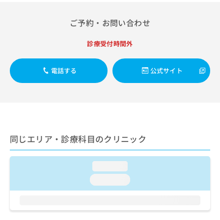
出
稿
クリ
資
稿
ニッ
の
料
クナ
ご予約・お問い合わせ
の
お
の
ビサ
お
問
ご
イト
問
い
診療受付時間外
請
への
い
合
お問
求
合
合せ
わ
は
電話する
公式サイト
フォ
わ
せ
こ
ーム
せ
は
ち
とな
は
こ
ら
りま
こ
ち
す。
ち
ら
クリ
無
ら
ニッ
料
クの
資
情
同じエリア・診療科目のクリニック
予
料
報
約・
の
症状
拡
のご
ご
充
loading...
相談
請
の
など
loading...
求
お
はで
は
申
きま
こ
せん
し
ので
ち
込