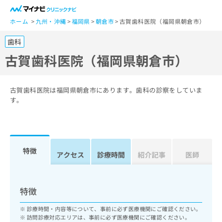
一
般
ホーム
九州・沖縄
福岡県
朝倉市
古賀歯科医院（福岡県朝倉市）
ユ
歯科
ー
ザ
古賀歯科医院（福岡県朝倉市）
ー
の
方
古賀歯科医院は福岡県朝倉市にあります。歯科の診察をしていま
は
す。
こ
ち
ら
特徴
医
アクセス
診療時間
紹介記事
医師
マ
療
イ
関
ナ
係
ビ
特徴
者
ク
の
リ
診療時間・内容等について、事前に必ず医療機関にご確認ください。
方
ニ
訪問診療対応エリアは、事前に必ず医療機関にご確認ください。