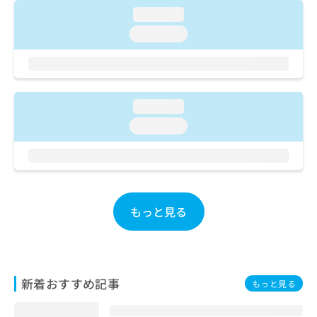
ご了
ら
み
承く
loading...
は
ださ
loading...
こ
無
い。
ち
料
ら
情
報
拡
掲
loading...
充
載
の
情
loading...
お
報
申
の
し
修
込
正
み
は
は
こ
もっと見る
こ
ち
ち
ら
ら
そ
新着おすすめ記事
の
もっと見る
他
の