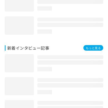
loading...
loading...
新着インタビュー記事
もっと見る
loading...
loading...