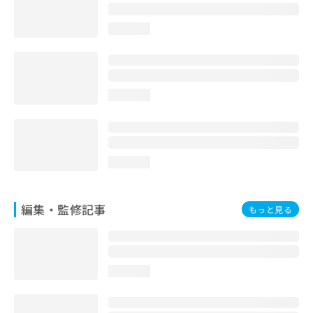
お
問
loading...
い
合
わ
せ
は
loading...
こ
ち
ら
loading...
編集・監修記事
もっと見る
loading...