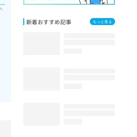
い。
新着おすすめ記事
もっと見る
loading...
loading...
loading...