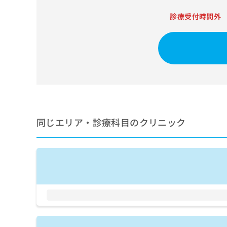
せ
こち
ち
らは
は
診療受付時間外
マイ
こ
ら
ナビ
ち
クリ
ら
ニッ
クナ
広
ビサ
広
資
イト
告
告
への
料
出
出
お問
の
稿
合せ
稿
ご
の
フォ
の
請
お
ーム
お
同じエリア・診療科目のクリニック
求
問
とな
問
りま
は
い
い
す。
こ
合
合
クリ
ち
わ
ニッ
わ
ら
せ
クの
せ
は
予
は
約・
こ
こ
無
症状
ち
ち
のご
料
ら
相談
ら
情
など
報
はで