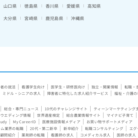
山口県
徳島県
香川県
愛媛県
高知県
大分県
宮崎県
鹿児島県
沖縄県
験者の就活
看護学生向け
医学生・研修医向け
独立・開業情報
転職・
ミドル・シニアの求人
障害者に特化した求人紹介サービス
福祉・介護の
総合・専門ニュース
10代のチャレンジサイト
ティーンマーケティング
ウエディング情報
世界遺産検定
総合農業情報サイト
マイナビ子育て
tudy
My CareerID
医療施設情報メディア
お買い物サポートメディア
ーム業界の転職
20代・第二新卒
新卒紹介
転職コンサルティング
エグ
顧問紹介
薬剤師の転職
看護師の求人
コメディカル求人
医師の求人