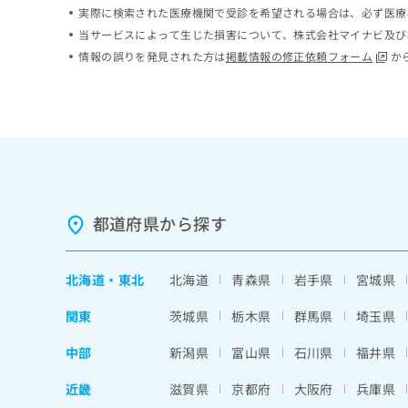
実際に検索された医療機関で受診を希望される場合は、必ず医療
ち
み
ら
は
当サービスによって生じた損害について、株式会社マイナビ及び
こ
情報の誤りを発見された方は
掲載情報の修正依頼フォーム
か
ち
そ
ら
の
他
の
お
問
い
合
都道府県から探す
わ
せ
は
北海道
・
東北
北海道
青森県
岩手県
宮城県
こ
ち
関東
茨城県
栃木県
群馬県
埼玉県
ら
中部
新潟県
富山県
石川県
福井県
近畿
滋賀県
京都府
大阪府
兵庫県