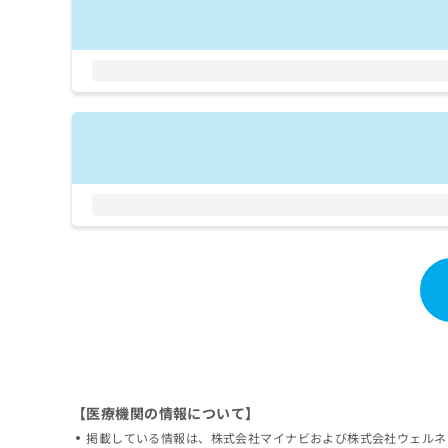
拡
資
きま
充
料
せん
の
ので
の
ご了
お
ご
承く
申
請
ださ
し
求
い。
込
は
み
こ
は
ち
こ
ら
ち
ら
無
料
掲
情
載
報
情
拡
報
充
の
の
修
お
正
申
【医療機関の情報について】
は
し
掲載している情報は、株式会社マイナビおよび株式会社ウェルネ
こ
込