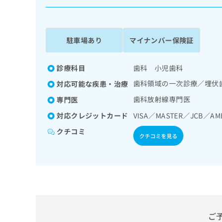
係
ク
者
リ
の
ニ
ッ
方
駐車場あり
マイナンバー保険証
ク
は
ナ
こ
ビ
診療科目
歯科 小児歯科
ち
に
歯科領域の一次診療／埋伏
対応可能な疾患・治療
関
ら
す
歯科放射線専門医
専門医
る
対応クレジットカード
VISA／MASTER／JCB／AM
お
広
広
問
クチコミ
告
告
い
クチコミを見る
出
代
合
稿
わ
理
の
せ
店
お
は
の
問
こ
い
方
ち
合
ら
は
わ
ご
こ