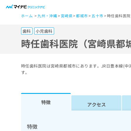
一
ホーム
九州・沖縄
宮崎県
都城市
五十市
時任歯科医院
般
ユ
歯科
小児歯科
ー
ザ
時任歯科医院（宮崎県都
ー
の
方
時任歯科医院は宮崎県都城市にあります。JR日豊本線(中
は
す。
こ
ち
ら
特徴
アクセス
医
マ
療
イ
ナ
関
特徴
ビ