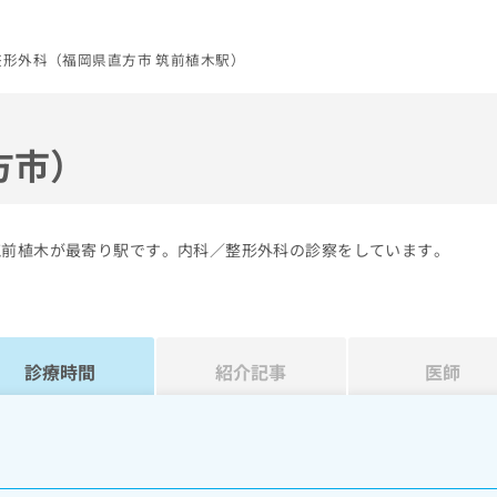
整形外科（福岡県直方市 筑前植木駅）
方市）
筑前植木が最寄り駅です。内科／整形外科の診察をしています。
診療時間
紹介記事
医師