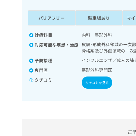
係
ク
者
リ
の
ニ
バリアフリー
駐車場あり
マイ
ッ
方
ク
は
ナ
診療科目
内科 整形外科
こ
ビ
皮膚･形成外科領域の一次
対応可能な疾患・治療
ち
に
骨格系及び外傷領域の一次
関
ら
す
インフルエンザ／成人の肺
予防接種
る
整形外科専門医
専門医
お
広
広
問
クチコミ
告
告
クチコミを見る
い
出
代
合
稿
わ
理
の
せ
店
お
は
の
問
こ
い
方
ち
合
ら
は
ご
わ
こ