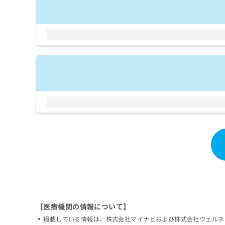
拡
資
きま
充
料
せん
の
ので
の
ご了
お
ご
承く
申
請
ださ
し
求
い。
込
は
み
こ
は
ち
こ
ら
ち
ら
無
料
掲
情
載
報
情
拡
報
充
の
の
修
お
正
申
【医療機関の情報について】
は
し
掲載している情報は、株式会社マイナビおよび株式会社ウェルネ
こ
込