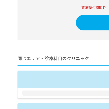
せ
こち
ち
らは
は
診療受付時間外
マイ
こ
ら
ナビ
ち
クリ
ら
ニッ
クナ
広
ビサ
広
資
イト
告
告
への
料
出
出
お問
の
稿
合せ
稿
ご
の
フォ
の
請
お
ーム
お
同じエリア・診療科目のクリニック
求
問
とな
問
りま
は
い
い
す。
こ
合
合
クリ
ち
わ
ニッ
わ
ら
せ
クの
せ
は
予
は
約・
こ
こ
無
症状
ち
ち
のご
料
ら
相談
ら
情
など
報
はで