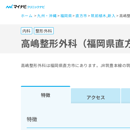
一
ホーム
九州・沖縄
福岡県
直方市
筑前植木
,
新入
高嶋
般
ユ
内科
整形外科
ー
ザ
高嶋整形外科（福岡県直
ー
の
方
高嶋整形外科は福岡県直方市にあります。JR筑豊本線の
は
こ
ち
ら
特徴
アクセス
医
マ
療
イ
特徴
ナ
関
ビ