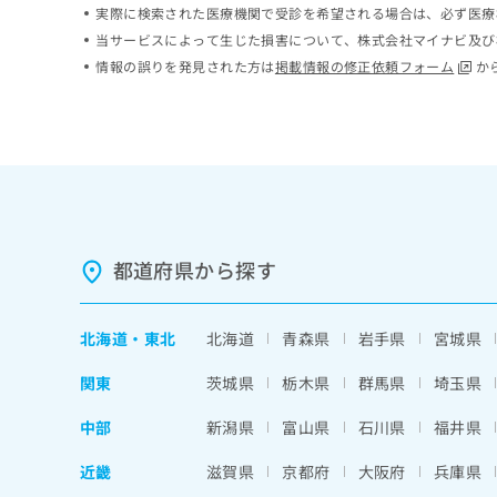
実際に検索された医療機関で受診を希望される場合は、必ず医療
ち
み
ら
当サービスによって生じた損害について、株式会社マイナビ及び
は
こ
情報の誤りを発見された方は
掲載情報の修正依頼フォーム
か
ち
そ
ら
の
他
の
お
問
い
合
都道府県から探す
わ
せ
は
北海道
・
東北
北海道
青森県
岩手県
宮城県
こ
ち
関東
茨城県
栃木県
群馬県
埼玉県
ら
中部
新潟県
富山県
石川県
福井県
近畿
滋賀県
京都府
大阪府
兵庫県