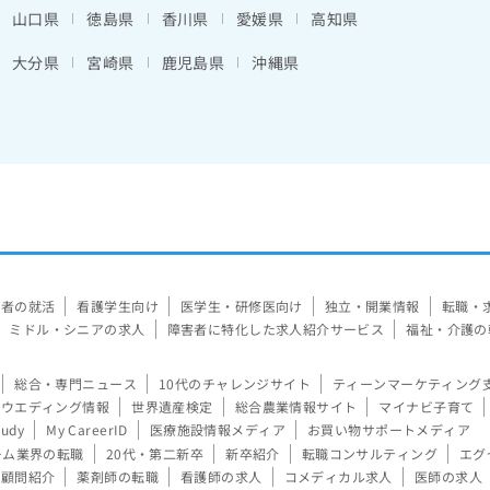
山口県
徳島県
香川県
愛媛県
高知県
大分県
宮崎県
鹿児島県
沖縄県
験者の就活
看護学生向け
医学生・研修医向け
独立・開業情報
転職・
ミドル・シニアの求人
障害者に特化した求人紹介サービス
福祉・介護の
総合・専門ニュース
10代のチャレンジサイト
ティーンマーケティング
ウエディング情報
世界遺産検定
総合農業情報サイト
マイナビ子育て
tudy
My CareerID
医療施設情報メディア
お買い物サポートメディア
ーム業界の転職
20代・第二新卒
新卒紹介
転職コンサルティング
エグ
顧問紹介
薬剤師の転職
看護師の求人
コメディカル求人
医師の求人