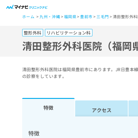
一
ホーム
九州・沖縄
福岡県
豊前市
三毛門
清田整形外科
般
ユ
整形外科
リハビリテーション科
ー
ザ
清田整形外科医院（福岡
ー
の
方
清田整形外科医院は福岡県豊前市にあります。JR日豊本
は
の診察をしています。
こ
ち
ら
特徴
アクセス
医
マ
療
イ
ナ
関
特徴
ビ