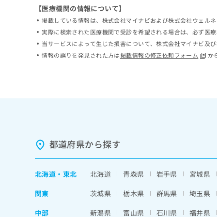
ち
【医療機関の情報について】
み
ら
は
掲載している情報は、株式会社マイナビおよび株式会社ウェルネ
こ
実際に検索された医療機関で受診を希望される場合は、必ず医療
ち
当サービスによって生じた損害について、株式会社マイナビ及び
そ
ら
の
情報の誤りを発見された方は
掲載情報の修正依頼フォーム
か
他
の
お
問
い
合
わ
せ
は
都道府県から探す
こ
ち
ら
北海道
・
東北
北海道
青森県
岩手県
宮城県
関東
茨城県
栃木県
群馬県
埼玉県
中部
新潟県
富山県
石川県
福井県