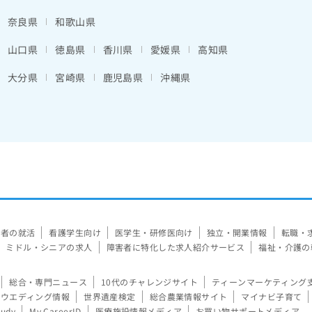
奈良県
和歌山県
山口県
徳島県
香川県
愛媛県
高知県
大分県
宮崎県
鹿児島県
沖縄県
験者の就活
看護学生向け
医学生・研修医向け
独立・開業情報
転職・
ミドル・シニアの求人
障害者に特化した求人紹介サービス
福祉・介護の
総合・専門ニュース
10代のチャレンジサイト
ティーンマーケティング
ウエディング情報
世界遺産検定
総合農業情報サイト
マイナビ子育て
tudy
My CareerID
医療施設情報メディア
お買い物サポートメディア