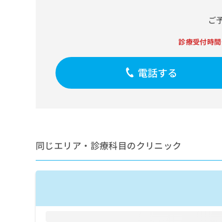
せ
こち
ち
らは
は
ご
マイ
こ
ら
ナビ
ち
クリ
診療受付時間
ら
ニッ
クナ
広
ビサ
広
資
イト
電話する
告
告
への
料
出
出
お問
の
稿
合せ
稿
ご
の
フォ
の
請
お
ーム
お
求
問
とな
問
りま
は
い
い
す。
こ
合
同じエリア・診療科目のクリニック
合
クリ
ち
わ
ニッ
わ
ら
せ
クの
せ
は
予
は
約・
こ
こ
無
症状
ち
ち
のご
料
ら
相談
ら
情
など
報
はで