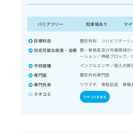
係
ク
者
リ
の
ニ
ッ
方
バリアフリー
駐車場あり
マイ
ク
は
ナ
こ
ビ
診療科目
整形外科 リハビリテーシ
ち
に
筋・骨格系及び外傷領域の
対応可能な疾患・治療
関
ら
ーション／神経ブロック／
す
る
インフルエンザ／成人の肺
予防接種
お
広
整形外科専門医
広
専門医
問
告
告
い
リウマチ 骨粗鬆症 脊椎
専門外来
出
代
合
稿
わ
クチコミ
理
クチコミを見る
の
せ
店
お
は
の
問
こ
い
方
ち
合
ら
は
わ
こ