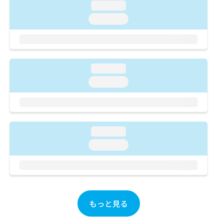
ご了
ら
み
loading...
承く
は
ださ
loading...
こ
無
い。
ち
料
ら
情
報
拡
掲
loading...
充
載
loading...
の
情
お
報
申
の
し
修
込
正
loading...
み
は
は
こ
loading...
こ
ち
ち
ら
ら
そ
の
もっと見る
他
の