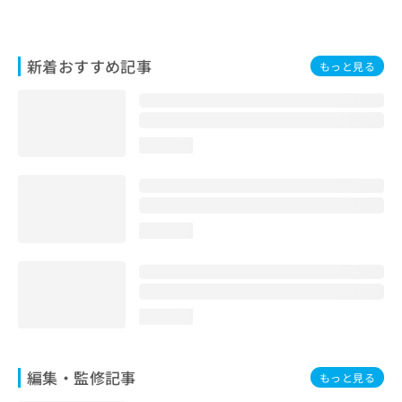
お
問
い
新着おすすめ記事
合
もっと見る
わ
せ
は
こ
loading...
ち
ら
loading...
loading...
編集・監修記事
もっと見る