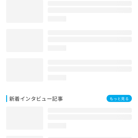
loading...
loading...
loading...
新着インタビュー記事
もっと見る
loading...