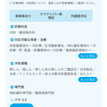
ッ
は
診療時間・内容等について、事前に必ず医療機関にご確認ください。
ク
こ
ナ
ち
マイナンバー保
駐車場あり
外国語対応
ビ
険証
ら
に
関
診療科目
広
す
広
内科 糖尿病内科
告
る
告
代
対応可能な疾患・治療
お
出
理
問
呼吸器領域の一次診療／在宅酸素療法／消化器系領域の一次
稿
店
診療／肝･胆道・膵臓領域の一次診療／循環器系領域の一次
い
の
診療／ホルター型心電図検査／腎･泌尿器系領域の一次診療
合
の
お
もっと見る
／内分泌･代謝･栄養領域の一次診療／内分泌機能検査／糖尿
わ
方
問
予防接種
病による合併症に対する継続的な管理及び指導／血液・免疫
せ
い
は
系領域の一次診療／漢方薬の処方
麻しん／風しん／麻しん及び風しんの二種混合／日本脳炎／
は
合
こ
水痘／インフルエンザ／成人の肺炎球菌感染症／おたふくか
こ
わ
ち
ぜ／B型肝炎
ち
せ
もっと見る
ら
ら
は
専門医
こ
こち
放射線科専門医／糖尿病専門医
ち
広
らは
広
ら
告
クチコミ
マイ
告
出
ナビ