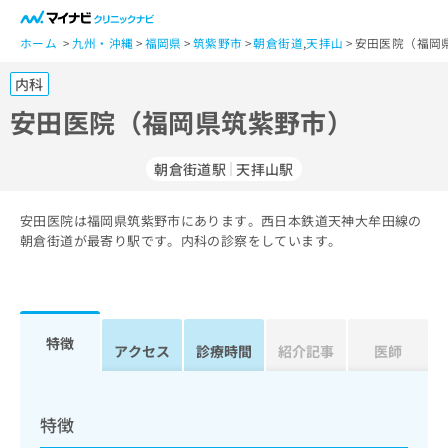
一
般
ホーム
九州・沖縄
福岡県
筑紫野市
朝倉街道
,
天拝山
安田医院（福岡
ユ
内科
ー
ザ
安田医院（福岡県筑紫野市）
ー
の
朝倉街道駅
天拝山駅
方
は
こ
安田医院は福岡県筑紫野市にあります。西日本鉄道天神大牟田線の
朝倉街道が最寄り駅です。内科の診察をしています。
ち
ら
医
マ
療
イ
特徴
アクセス
診療時間
紹介記事
医師
関
ナ
係
ビ
者
ク
の
リ
特徴
方
ニ