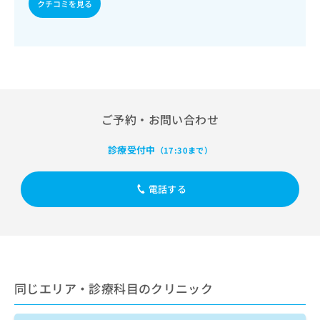
出
クチコミを見る
稿
クリ
資
稿
ニッ
の
料
クナ
の
お
の
ビサ
お
問
ご
イト
問
い
請
への
い
合
お問
求
合
合せ
わ
は
フォ
わ
せ
こ
ーム
ご予約・お問い合わせ
せ
は
ち
とな
は
こ
ら
りま
こ
ち
診療受付中
（17:30まで）
す。
ち
ら
クリ
無
ら
ニッ
料
クの
電話する
資
情
予
料
報
約・
の
症状
拡
のご
ご
充
相談
請
の
など
求
お
はで
は
申
きま
同じエリア・診療科目のクリニック
こ
せん
し
ので
ち
込