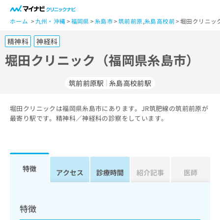
一
般
ホーム
九州・沖縄
福岡県
糸島市
筑前前原
,
糸島高校前
堀田クリニッ
ユ
精神科
神経科
ー
ザ
堀田クリニック（福岡県糸島市）
ー
の
筑前前原駅
糸島高校前駅
方
は
こ
堀田クリニックは福岡県糸島市にあります。JR筑肥線の筑前前原が
最寄り駅です。精神科／神経科の診察をしています。
ち
ら
医
マ
療
イ
特徴
アクセス
診療時間
紹介記事
医師
関
ナ
係
ビ
者
ク
の
リ
特徴
方
ニ