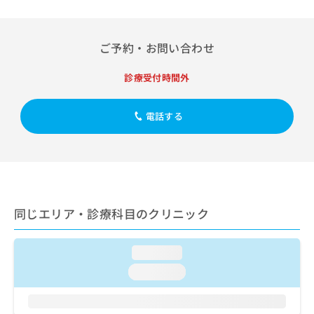
出
稿
クリ
資
稿
ニッ
の
料
クナ
の
お
の
ビサ
お
ご予約・お問い合わせ
問
ご
イト
問
い
請
への
い
合
お問
診療受付時間外
求
合
合せ
わ
は
フォ
わ
せ
こ
ーム
せ
電話する
は
ち
とな
は
こ
ら
りま
こ
ち
す。
ち
ら
クリ
無
ら
ニッ
料
クの
資
情
予
料
報
約・
同じエリア・診療科目のクリニック
の
症状
拡
のご
ご
充
相談
請
の
loading...
など
求
お
はで
loading...
は
申
きま
こ
せん
し
ので
ち
込