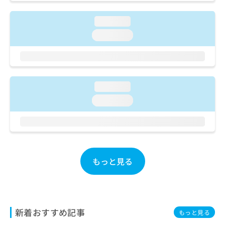
ご了
ら
み
承く
は
ださ
loading...
こ
無
い。
ち
loading...
料
ら
情
報
拡
掲
充
載
loading...
の
情
お
報
loading...
申
の
し
修
込
正
み
は
は
こ
こ
ち
もっと見る
ち
ら
ら
そ
の
新着おすすめ記事
他
もっと見る
の