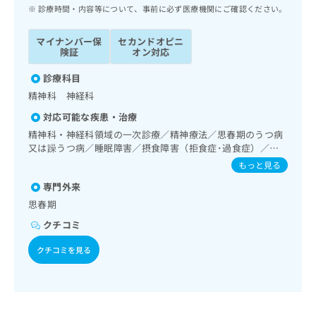
ッ
は
診療時間・内容等について、事前に必ず医療機関にご確認ください。
ク
こ
ナ
ち
マイナンバー保
セカンドオピニ
ビ
険証
オン対応
ら
に
関
診療科目
広
す
広
精神科 神経科
告
る
告
代
対応可能な疾患・治療
お
出
理
問
精神科・神経科領域の一次診療／精神療法／思春期のうつ病
稿
店
又は躁うつ病／睡眠障害／摂食障害（拒食症･過食症）／神
い
の
経症性障害（強迫性障害、不安障害、パニック障害等）
合
の
お
もっと見る
わ
方
問
専門外来
せ
い
は
思春期
は
合
こ
こ
わ
クチコミ
ち
ち
せ
ら
ら
は
クチコミを見る
こ
こち
ち
広
らは
広
ら
告
マイ
告
出
ナビ