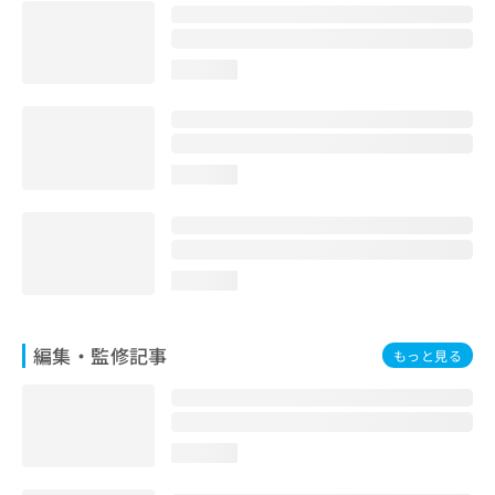
お
問
い
loading...
合
わ
せ
は
こ
loading...
ち
ら
loading...
編集・監修記事
もっと見る
loading...