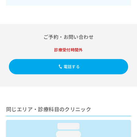
出
稿
クリ
資
稿
ニッ
の
料
クナ
の
お
の
ビサ
お
問
ご
イト
問
い
請
への
い
合
お問
求
ご予約・お問い合わせ
合
合せ
わ
は
フォ
わ
せ
こ
ーム
診療受付時間外
せ
は
ち
とな
は
こ
ら
りま
こ
ち
す。
電話する
ち
ら
クリ
無
ら
ニッ
料
クの
資
情
予
料
報
約・
の
症状
拡
のご
ご
充
相談
同じエリア・診療科目のクリニック
請
の
など
求
お
はで
は
申
きま
loading...
こ
せん
し
ので
ち
込
loading...