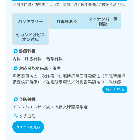
ッ
は
診療時間・内容等について、事前に必ず医療機関にご確認ください。
ク
こ
ナ
ち
マイナンバー保
バリアフリー
駐車場あり
ビ
険証
ら
に
関
セカンドオピニ
広
オン対応
す
広
告
る
告
診療科目
代
お
出
理
内科 呼吸器科 循環器科
問
稿
店
い
の
対応可能な疾患・治療
合
の
お
呼吸器領域の一次診療／在宅持続陽圧呼吸療法（睡眠時無呼
わ
方
問
吸症候群治療）／在宅酸素療法／消化器系領域の一次診療／
せ
い
は
肝･胆道・膵臓領域の一次診療／循環器系領域の一次診療／
もっと見る
は
合
こ
ホルター型心電図検査／ペースメーカー管理／腎･泌尿器系
こ
わ
予防接種
領域の一次診療／尿失禁の治療／更年期障害治療／内分泌･
ち
ち
せ
代謝･栄養領域の一次診療／内分泌機能検査／インスリン療
ら
インフルエンザ／成人の肺炎球菌感染症
ら
は
法／糖尿病患者教育（食事療法、運動療法、自己血糖測定）
クチコミ
こ
／糖尿病による合併症に対する継続的な管理及び指導／血
こち
ち
液・免疫系領域の一次診療／画像診断管理（専ら画像診断を
広
らは
クチコミを見る
広
ら
担当する医師による読影）／漢方薬の処方
告
マイ
告
出
ナビ