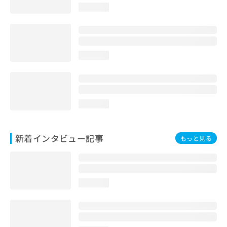
loading...
loading...
loading...
新着インタビュー記事
もっと見る
loading...