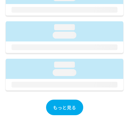
ご了
ら
み
承く
は
ださ
こ
無
い。
ち
料
ら
情
loading...
報
loading...
拡
掲
充
載
の
情
お
報
申
の
loading...
し
修
loading...
込
正
み
は
は
こ
こ
ち
ち
ら
ら
もっと見る
そ
の
他
の