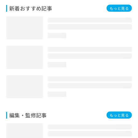
お
新着おすすめ記事
もっと見る
問
い
合
わ
せ
loading...
は
こ
ち
ら
loading...
loading...
編集・監修記事
もっと見る