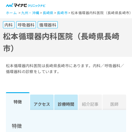
一
般
ホーム
九州・沖縄
長崎県
長崎市
松本循環器内科医院（長崎県長崎市
ユ
内科
呼吸器科
循環器科
ー
ザ
松本循環器内科医院（長崎県長崎
ー
市）
の
方
は
こ
松本循環器内科医院は長崎県長崎市にあります。内科／呼吸器科／
ち
循環器科の診察をしています。
ら
医
マ
療
イ
特徴
関
アクセス
診療時間
紹介記事
医師
ナ
係
ビ
者
ク
の
リ
特徴
方
ニ