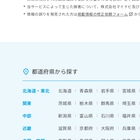
ち
み
当サービスによって生じた損害について、株式会社マイナビ及び
ら
は
情報の誤りを発見された方は
掲載情報の修正依頼フォーム
か
こ
ち
そ
ら
の
他
の
お
問
い
都道府県から探す
合
わ
せ
北海道
・
東北
北海道
青森県
岩手県
宮城県
は
こ
関東
茨城県
栃木県
群馬県
埼玉県
ち
ら
中部
新潟県
富山県
石川県
福井県
近畿
滋賀県
京都府
大阪府
兵庫県