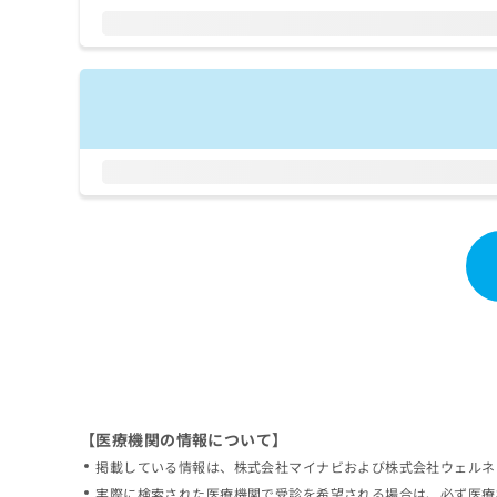
拡
資
きま
充
料
せん
の
ので
の
ご了
お
ご
承く
申
請
ださ
し
求
い。
込
は
み
こ
は
ち
こ
ら
ち
ら
無
料
掲
情
載
報
情
拡
報
充
の
の
修
お
【医療機関の情報について】
正
申
掲載している情報は、株式会社マイナビおよび株式会社ウェルネ
は
し
こ
実際に検索された医療機関で受診を希望される場合は、必ず医療
込