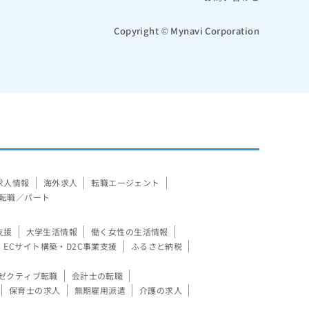
Copyright © Mynavi Corporation
求人情報
海外求人
転職エージェント
転職／パート
支援
大学生活情報
働く女性の生活情報
ECサイト構築・D2C事業支援
ふるさと納税
ゼクティブ転職
会計士の転職
保育士の求人
無期雇用派遣
介護の求人