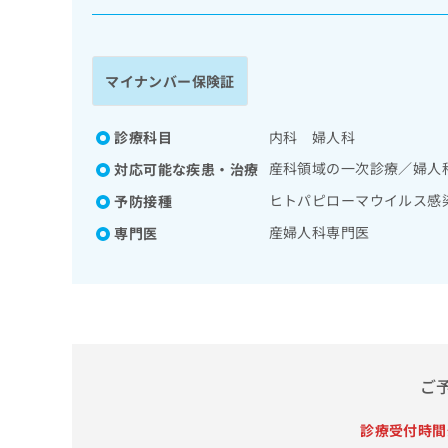
係
ク
者
リ
の
ニ
ッ
方
マイナンバー保険証
ク
は
ナ
こ
ビ
診療科目
内科 婦人科
ち
に
産科領域の一次診療／婦人
対応可能な疾患・治療
関
ら
す
ヒトパピローマウイルス感
予防接種
る
産婦人科専門医
専門医
お
広
広
問
告
告
い
出
代
合
稿
わ
理
の
せ
店
お
は
の
問
こ
ご
い
方
ち
合
ら
は
診療受付時間
わ
こ