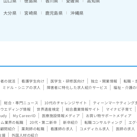
山口県
徳島県
香川県
愛媛県
高知県
大分県
宮崎県
鹿児島県
沖縄県
験者の就活
看護学生向け
医学生・研修医向け
独立・開業情報
転職・
ミドル・シニアの求人
障害者に特化した求人紹介サービス
福祉・介護の
総合・専門ニュース
10代のチャレンジサイト
ティーンマーケティング
ウエディング情報
世界遺産検定
総合農業情報サイト
マイナビ子育て
tudy
My CareerID
医療施設情報メディア
お買い物サポートメディア
ーム業界の転職
20代・第二新卒
新卒紹介
転職コンサルティング
エグ
顧問紹介
薬剤師の転職
看護師の求人
コメディカル求人
医師の求人
支援
外国人材の紹介