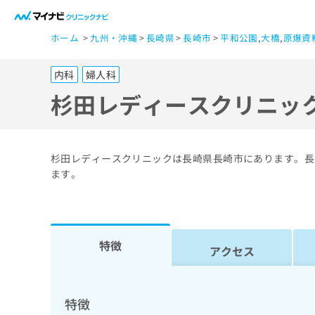
一
ホーム
九州・沖縄
長崎県
長崎市
平和公園
,
大橋
,
原爆資
般
ユ
内科
婦人科
ー
ザ
杉田レディースクリニッ
ー
の
方
杉田レディースクリニックは長崎県長崎市にあります。長
は
ます。
こ
ち
ら
特徴
アクセス
医
マ
療
イ
ナ
関
特徴
ビ