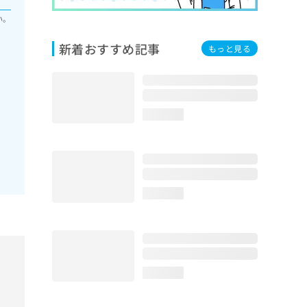
い。
新着おすすめ記事
もっと見る
loading...
loading...
loading...