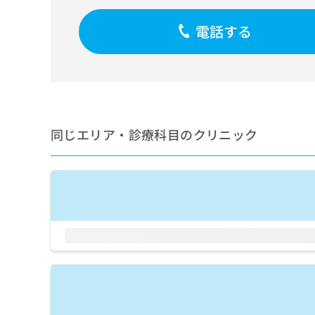
せ
こち
ち
らは
は
マイ
電話する
こ
ら
ナビ
ち
クリ
ら
ニッ
クナ
広
ビサ
広
資
イト
告
告
への
料
出
出
お問
の
稿
同じエリア・診療科目のクリニック
合せ
稿
ご
の
フォ
の
請
お
ーム
お
求
問
とな
問
りま
は
い
い
す。
こ
合
合
クリ
ち
わ
ニッ
わ
ら
せ
クの
せ
は
予
は
約・
こ
こ
無
症状
ち
ち
のご
料
ら
相談
ら
情
など
報
はで