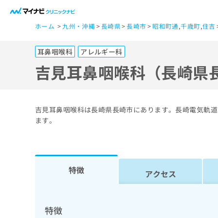
一
ホーム
九州・沖縄
長崎県
長崎市
昭和町通
,
千歳町
,
住吉
般
ユ
耳鼻咽喉科
アレルギー科
ー
ザ
吉見耳鼻咽喉科（長崎県
ー
の
方
吉見耳鼻咽喉科は長崎県長崎市にあります。長崎電気軌道
は
ます。
こ
ち
ら
特徴
アクセス
医
マ
療
イ
ナ
関
特徴
ビ