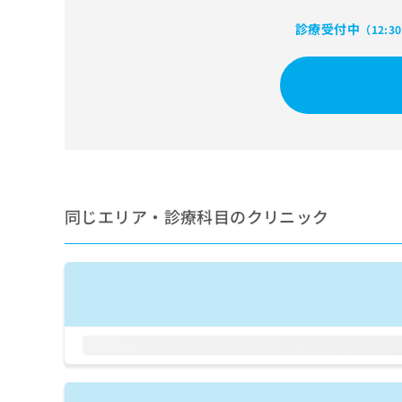
せ
こち
ち
らは
は
診療受付中
（12:3
マイ
こ
ら
ナビ
ち
クリ
ら
ニッ
クナ
広
ビサ
広
資
イト
告
告
への
料
出
出
お問
の
稿
合せ
稿
ご
の
フォ
の
請
お
ーム
お
同じエリア・診療科目のクリニック
求
問
とな
問
りま
は
い
い
す。
こ
合
合
クリ
ち
わ
ニッ
わ
ら
せ
クの
せ
は
予
は
約・
こ
こ
無
症状
ち
ち
のご
料
ら
相談
ら
情
など
報
はで