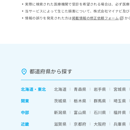
実際に検索された医療機関で受診を希望される場合は、必ず医療
ち
み
ら
は
当サービスによって生じた損害について、株式会社マイナビ及び
こ
情報の誤りを発見された方は
掲載情報の修正依頼フォーム
か
ち
そ
ら
の
他
の
お
問
い
合
都道府県から探す
わ
せ
は
北海道
・
東北
北海道
青森県
岩手県
宮城県
こ
ち
関東
茨城県
栃木県
群馬県
埼玉県
ら
中部
新潟県
富山県
石川県
福井県
近畿
滋賀県
京都府
大阪府
兵庫県