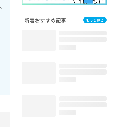
い。
新着おすすめ記事
もっと見る
loading...
loading...
loading...