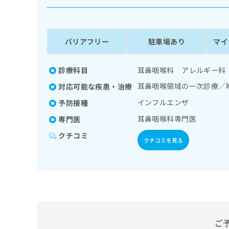
係
ク
者
リ
の
ニ
ッ
方
バリアフリー
駐車場あり
マイ
ク
は
ナ
こ
ビ
診療科目
耳鼻咽喉科 アレルギー科
ち
に
耳鼻咽喉領域の一次診療／
対応可能な疾患・治療
関
ら
す
インフルエンザ
予防接種
る
耳鼻咽喉科専門医
専門医
お
広
広
問
クチコミ
告
告
い
クチコミを見る
出
代
合
稿
わ
理
の
せ
店
お
は
の
問
こ
い
方
ち
合
ら
は
わ
ご
こ