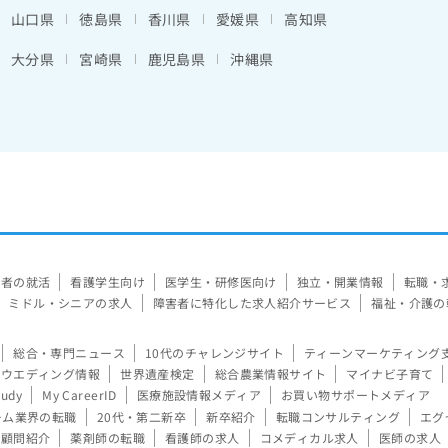
山口県
徳島県
香川県
愛媛県
高知県
大分県
宮崎県
鹿児島県
沖縄県
験者の就活
看護学生向け
医学生・研修医向け
独立・開業情報
転職・
ミドル・シニアの求人
障害者に特化した求人紹介サービス
福祉・介護の
総合・専門ニュース
10代のチャレンジサイト
ティーンマーケティング
ウエディング情報
世界遺産検定
総合農業情報サイト
マイナビ子育て
tudy
My CareerID
医療施設情報メディア
お買い物サポートメディア
ーム業界の転職
20代・第二新卒
新卒紹介
転職コンサルティング
エグ
顧問紹介
薬剤師の転職
看護師の求人
コメディカル求人
医師の求人