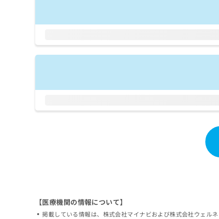
拡
資
きま
充
料
せん
の
ので
の
ご了
お
ご
承く
申
請
ださ
し
求
い。
込
は
み
こ
は
ち
こ
ら
ち
ら
無
料
掲
情
載
報
情
拡
報
充
の
の
修
お
正
申
【医療機関の情報について】
は
し
掲載している情報は、株式会社マイナビおよび株式会社ウェルネ
こ
込