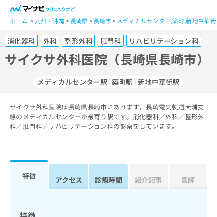
一
般
ホーム
九州・沖縄
長崎県
長崎市
メディカルセンター
,
築町
,
新地中華街
ユ
消化器科
外科
整形外科
肛門科
リハビリテーション科
ー
ザ
サイクサ外科医院（長崎県長崎市）
ー
の
メディカルセンター駅
築町駅
新地中華街駅
方
は
こ
サイクサ外科医院は長崎県長崎市にあります。長崎電気軌道大浦支
線のメディカルセンターが最寄り駅です。消化器科／外科／整形外
ち
科／肛門科／リハビリテーション科の診察をしています。
ら
医
マ
療
イ
関
ナ
特徴
アクセス
診療時間
紹介記事
医師
係
ビ
者
ク
の
リ
方
ニ
特徴