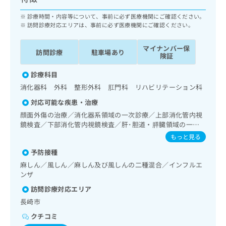
ッ
は
ク
診療時間・内容等について、事前に必ず医療機関にご確認ください。
こ
ナ
訪問診療対応エリアは、事前に必ず医療機関にご確認ください。
ち
ビ
ら
に
マイナンバー保
訪問診療
駐車場あり
関
険証
広
す
広
告
診療科目
る
告
代
お
消化器科 外科 整形外科 肛門科 リハビリテーション科
出
理
問
稿
対応可能な疾患・治療
店
い
の
顔面外傷の治療／消化器系領域の一次診療／上部消化管内視
合
の
お
鏡検査／下部消化管内視鏡検査／肝･胆道・膵臓領域の一次
わ
方
問
診療／乳腺領域の一次診療／内分泌･代謝･栄養領域の一次診
せ
もっと見る
い
は
療／内分泌機能検査／糖尿病による合併症に対する継続的な
は
合
こ
予防接種
管理及び指導／筋・骨格系及び外傷領域の一次診療／運動器
こ
わ
ち
リハビリテーション／医療用麻薬によるがん疼痛治療／漢方
麻しん／風しん／麻しん及び風しんの二種混合／インフルエ
ち
せ
ら
薬の処方
ンザ
ら
は
こ
訪問診療対応エリア
こち
ち
広
長崎市
らは
広
ら
告
マイ
クチコミ
告
出
ナビ