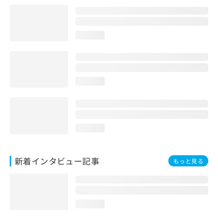
loading...
loading...
loading...
新着インタビュー記事
もっと見る
loading...