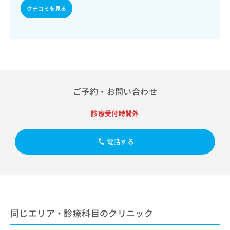
出
稿
クリ
資
クチコミを見る
稿
ニッ
の
料
クナ
の
お
の
ビサ
お
問
ご
イト
問
い
請
への
い
合
お問
求
合
合せ
わ
は
フォ
わ
せ
こ
ーム
せ
は
ち
ご予約・お問い合わせ
とな
は
こ
ら
りま
こ
ち
す。
診療受付時間外
ち
ら
クリ
無
ら
ニッ
料
クの
資
電話する
情
予
料
報
約・
の
症状
拡
のご
ご
充
相談
請
の
など
求
お
はで
は
申
きま
同じエリア・診療科目のクリニック
こ
せん
し
ので
ち
込