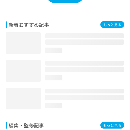
お
問
い
合
新着おすすめ記事
もっと見る
わ
せ
は
こ
ち
loading...
ら
loading...
loading...
編集・監修記事
もっと見る