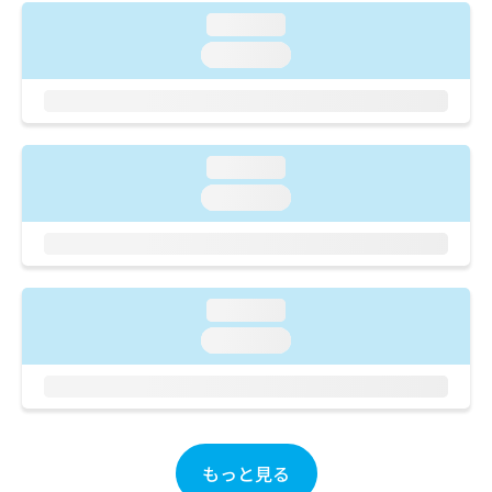
ご了
ら
み
承く
loading...
は
ださ
こ
loading...
無
い。
ち
料
ら
情
報
拡
掲
loading...
充
載
の
情
loading...
お
報
申
の
し
修
込
正
み
は
loading...
は
こ
loading...
こ
ち
ち
ら
ら
そ
の
他
もっと見る
の