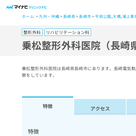
一
ホーム
九州・沖縄
長崎県
長崎市
平和公園
,
大橋
,
浦上車
般
ユ
整形外科
リハビリテーション科
ー
ザ
乗松整形外科医院（長崎
ー
の
方
乗松整形外科医院は長崎県長崎市にあります。長崎電気軌
は
察をしています。
こ
ち
ら
特徴
アクセス
医
マ
療
イ
ナ
関
特徴
ビ