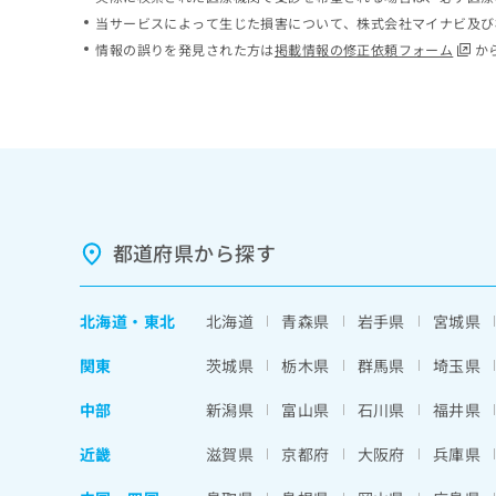
ち
み
当サービスによって生じた損害について、株式会社マイナビ及び
ら
は
情報の誤りを発見された方は
掲載情報の修正依頼フォーム
か
こ
ち
そ
ら
の
他
の
お
問
い
都道府県から探す
合
わ
せ
北海道
・
東北
北海道
青森県
岩手県
宮城県
は
こ
関東
茨城県
栃木県
群馬県
埼玉県
ち
ら
中部
新潟県
富山県
石川県
福井県
近畿
滋賀県
京都府
大阪府
兵庫県