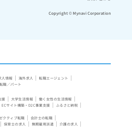
Copyright © Mynavi Corporation
求人情報
海外求人
転職エージェント
転職／パート
支援
大学生活情報
働く女性の生活情報
ECサイト構築・D2C事業支援
ふるさと納税
ゼクティブ転職
会計士の転職
保育士の求人
無期雇用派遣
介護の求人