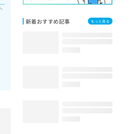
い。
新着おすすめ記事
もっと見る
loading...
loading...
loading...