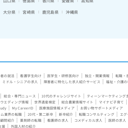
山口県
徳島県
香川県
愛媛県
高知県
大分県
宮崎県
鹿児島県
沖縄県
験者の就活
看護学生向け
医学生・研修医向け
独立・開業情報
転職・
ミドル・シニアの求人
障害者に特化した求人紹介サービス
福祉・介護の
総合・専門ニュース
10代のチャレンジサイト
ティーンマーケティング
ウエディング情報
世界遺産検定
総合農業情報サイト
マイナビ子育て
tudy
My CareerID
医療施設情報メディア
お買い物サポートメディア
ーム業界の転職
20代・第二新卒
新卒紹介
転職コンサルティング
エグ
顧問紹介
薬剤師の転職
看護師の求人
コメディカル求人
医師の求人
支援
外国人材の紹介