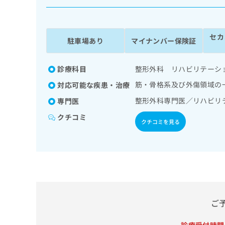
係
ク
者
リ
の
ニ
セカ
ッ
方
駐車場あり
マイナンバー保険証
ク
は
ナ
こ
ビ
診療科目
整形外科 リハビリテーシ
ち
に
筋・骨格系及び外傷領域の
対応可能な疾患・治療
関
ら
す
整形外科専門医／リハビリ
専門医
る
クチコミ
お
クチコミを見る
広
広
問
告
告
い
出
代
合
稿
わ
理
の
せ
店
お
は
の
問
こ
い
方
ち
ご
合
ら
は
わ
こ