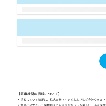
拡
資
きま
充
料
せん
の
ので
の
ご了
お
ご
承く
申
請
ださ
し
求
い。
込
は
み
こ
は
ち
こ
ら
ち
ら
無
料
掲
情
載
報
情
拡
報
充
の
の
修
お
【医療機関の情報について】
正
申
掲載している情報は、株式会社マイナビおよび株式会社ウェルネ
は
し
こ
実際に検索された医療機関で受診を希望される場合は、必ず医療
込