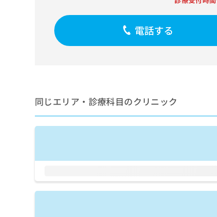
診療受付時間
せ
こち
ち
らは
は
マイ
こ
ら
ナビ
電話する
ち
クリ
ら
ニッ
クナ
広
ビサ
広
資
イト
告
告
への
料
出
出
お問
の
稿
合せ
稿
ご
の
同じエリア・診療科目のクリニック
フォ
の
請
お
ーム
お
求
問
とな
問
りま
は
い
い
す。
こ
合
合
クリ
ち
わ
ニッ
わ
ら
せ
クの
せ
は
予
は
約・
こ
こ
無
症状
ち
ち
のご
料
ら
相談
ら
情
など
報
はで