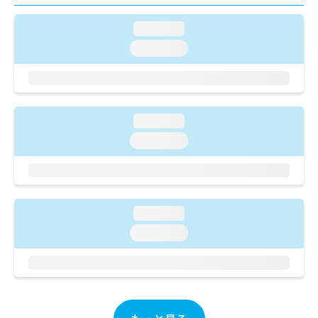
ご了
ら
み
承く
は
ださ
loading...
こ
無
い。
loading...
ち
料
ら
情
報
拡
掲
充
載
loading...
の
情
お
報
loading...
申
の
し
修
込
正
み
は
は
こ
loading...
こ
ち
loading...
ち
ら
ら
そ
の
他
の