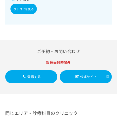
出
稿
クリ
資
稿
ニッ
の
料
クチコミを見る
クナ
の
お
の
ビサ
お
問
ご
イト
問
い
請
への
い
合
お問
求
合
合せ
わ
は
フォ
わ
せ
こ
ーム
せ
は
ち
とな
は
こ
ら
ご予約・お問い合わせ
りま
こ
ち
す。
ち
ら
クリ
無
診療受付時間外
ら
ニッ
料
クの
資
情
予
電話する
公式サイト
料
報
約・
の
症状
拡
のご
ご
充
相談
請
の
など
求
お
はで
は
申
きま
こ
せん
し
同じエリア・診療科目のクリニック
ので
ち
込