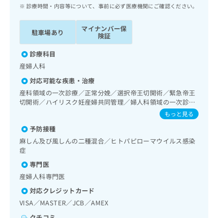
ッ
は
診療時間・内容等について、事前に必ず医療機関にご確認ください。
ク
こ
ナ
ち
マイナンバー保
駐車場あり
ビ
険証
ら
に
関
診療科目
広
す
広
産婦人科
告
る
告
代
対応可能な疾患・治療
お
出
理
問
産科領域の一次診療／正常分娩／選択帝王切開術／緊急帝王
稿
店
切開術／ハイリスク妊産婦共同管理／婦人科領域の一次診療
い
の
／更年期障害治療／乳腺領域の一次診療
合
の
お
もっと見る
わ
方
問
予防接種
せ
い
は
麻しん及び風しんの二種混合／ヒトパピローマウイルス感染
は
合
こ
症
こ
わ
ち
ち
せ
専門医
ら
ら
は
産婦人科専門医
こ
こち
対応クレジットカード
ち
広
らは
広
ら
告
VISA／MASTER／JCB／AMEX
マイ
告
出
ナビ
クチコミ