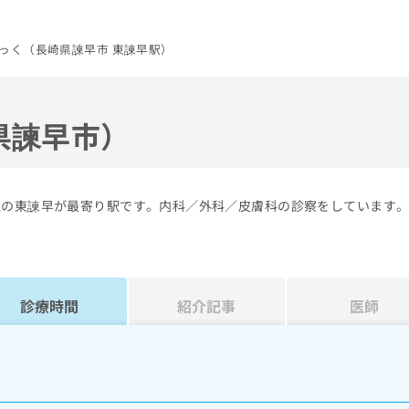
っく（長崎県諫早市 東諫早駅）
県諫早市）
線の東諫早が最寄り駅です。内科／外科／皮膚科の診察をしています
診療時間
紹介記事
医師