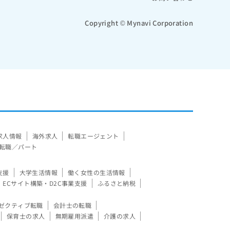
Copyright © Mynavi Corporation
求人情報
海外求人
転職エージェント
転職／パート
支援
大学生活情報
働く女性の生活情報
ECサイト構築・D2C事業支援
ふるさと納税
ゼクティブ転職
会計士の転職
保育士の求人
無期雇用派遣
介護の求人