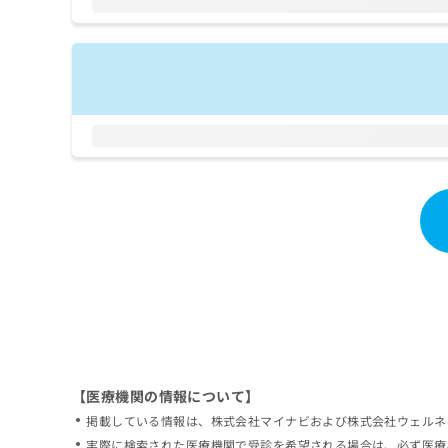
拡
資
きま
充
料
せん
の
ので
の
ご了
お
ご
承く
申
請
ださ
し
求
い。
込
は
み
こ
は
ち
こ
ら
ち
ら
無
料
掲
情
載
報
情
拡
報
充
の
の
修
お
【医療機関の情報について】
正
申
掲載している情報は、株式会社マイナビおよび株式会社ウェルネ
は
し
こ
実際に検索された医療機関で受診を希望される場合は、必ず医療
込