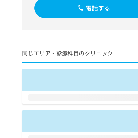
せ
こち
電話する
ち
らは
は
マイ
こ
ら
ナビ
ち
クリ
ら
ニッ
クナ
広
ビサ
広
資
イト
告
告
への
料
出
同じエリア・診療科目のクリニック
出
お問
の
稿
合せ
稿
ご
の
フォ
の
請
お
ーム
お
求
問
とな
問
りま
は
い
い
す。
こ
合
合
クリ
ち
わ
ニッ
わ
ら
せ
クの
せ
は
予
は
約・
こ
こ
無
症状
ち
ち
のご
料
ら
相談
ら
情
など
報
はで