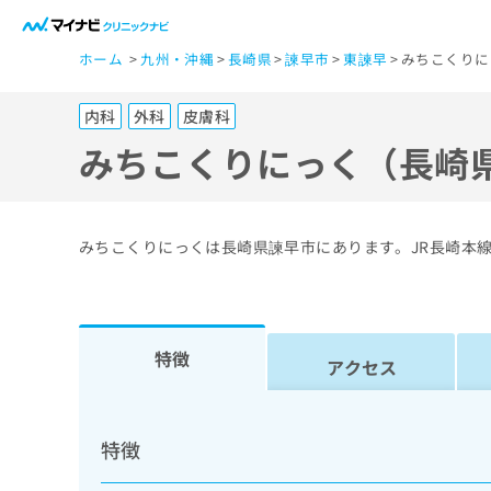
一
ホーム
九州・沖縄
長崎県
諫早市
東諫早
みちこくりに
般
ユ
内科
外科
皮膚科
ー
ザ
みちこくりにっく（長崎
ー
の
方
みちこくりにっくは長崎県諫早市にあります。JR長崎本
は
こ
ち
ら
特徴
アクセス
医
マ
療
イ
特徴
ナ
関
ビ