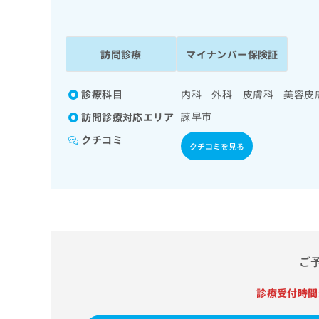
係
ク
者
リ
の
ニ
ッ
訪問診療
マイナンバー保険証
方
ク
は
ナ
こ
診療科目
内科 外科 皮膚科 美容皮
ビ
ち
に
諫早市
訪問診療対応エリア
関
ら
す
クチコミ
クチコミを見る
る
お
広
広
問
告
告
い
出
代
合
稿
わ
理
の
せ
店
お
は
ご
の
問
こ
い
方
ち
診療受付時間
合
ら
は
わ
こ