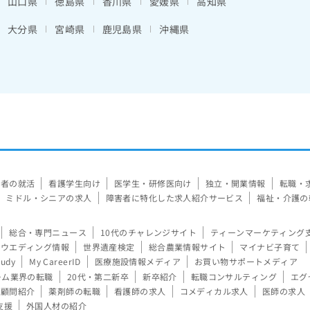
山口県
徳島県
香川県
愛媛県
高知県
大分県
宮崎県
鹿児島県
沖縄県
験者の就活
看護学生向け
医学生・研修医向け
独立・開業情報
転職・
ミドル・シニアの求人
障害者に特化した求人紹介サービス
福祉・介護の
総合・専門ニュース
10代のチャレンジサイト
ティーンマーケティング
ウエディング情報
世界遺産検定
総合農業情報サイト
マイナビ子育て
tudy
My CareerID
医療施設情報メディア
お買い物サポートメディア
ーム業界の転職
20代・第二新卒
新卒紹介
転職コンサルティング
エグ
顧問紹介
薬剤師の転職
看護師の求人
コメディカル求人
医師の求人
支援
外国人材の紹介