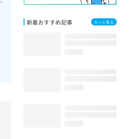
い。
新着おすすめ記事
もっと見る
loading...
loading...
loading...