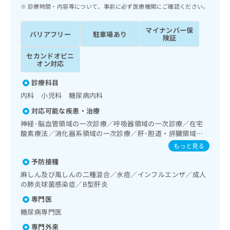
ッ
は
診療時間・内容等について、事前に必ず医療機関にご確認ください。
ク
こ
ナ
ち
マイナンバー保
バリアフリー
駐車場あり
ビ
険証
ら
に
セカンドオピニ
関
広
オン対応
す
広
告
る
告
診療科目
代
お
出
内科 小児科 糖尿病内科
理
問
稿
店
い
の
対応可能な疾患・治療
合
の
お
神経･脳血管領域の一次診療／呼吸器領域の一次診療／在宅
わ
方
問
酸素療法／消化器系領域の一次診療／肝･胆道・膵臓領域の
せ
い
は
一次診療／循環器系領域の一次診療／ホルター型心電図検査
もっと見る
は
合
こ
／腎･泌尿器系領域の一次診療／内分泌･代謝･栄養領域の一
こ
わ
予防接種
次診療／インスリン療法／糖尿病患者教育（食事療法、運動
ち
ち
せ
療法、自己血糖測定）／糖尿病による合併症に対する継続的
麻しん及び風しんの二種混合／水痘／インフルエンザ／成人
ら
ら
は
な管理及び指導／血液・免疫系領域の一次診療／小児領域の
の肺炎球菌感染症／B型肝炎
こ
一次診療／医療用麻薬によるがん疼痛治療／漢方薬の処方／
専門医
こち
在宅における看取り
ち
広
らは
糖尿病専門医
広
ら
告
マイ
告
出
ナビ
専門外来