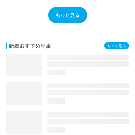
お
問
もっと見る
い
合
わ
せ
は
新着おすすめ記事
もっと見る
こ
ち
ら
loading...
loading...
loading...