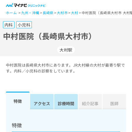
一
般
ホーム
九州・沖縄
長崎県
大村市
大村
中村医院（長崎県大村市 大村
ユ
内科
小児科
ー
ザ
中村医院（長崎県大村市）
ー
の
大村駅
方
は
こ
中村医院は長崎県大村市にあります。JR大村線の大村が最寄り駅で
す。内科／小児科の診察をしています。
ち
ら
医
マ
療
イ
特徴
アクセス
診療時間
紹介記事
医師
関
ナ
係
ビ
者
ク
の
リ
特徴
方
ニ