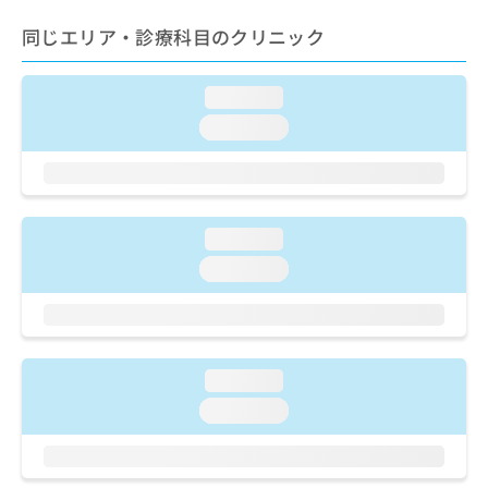
ご了
ら
み
承く
は
同じエリア・診療科目のクリニック
ださ
こ
無
い。
ち
料
loading...
ら
情
報
loading...
拡
掲
充
載
の
情
お
報
申
の
loading...
し
修
loading...
込
正
み
は
は
こ
こ
ち
ち
ら
loading...
ら
loading...
そ
の
他
の