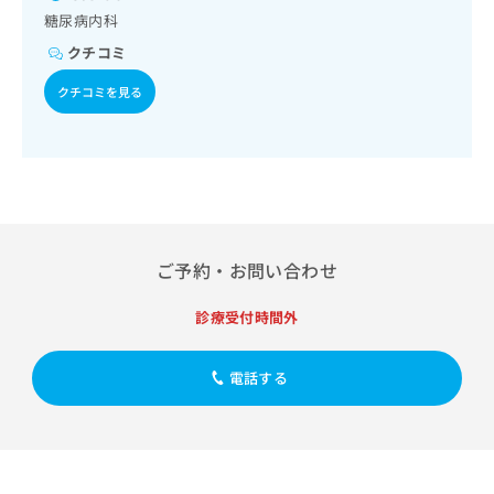
出
稿
クリ
資
糖尿病内科
稿
ニッ
の
料
クナ
の
クチコミ
お
の
ビサ
お
問
ご
イト
クチコミを見る
問
い
請
への
い
合
お問
求
合
合せ
わ
は
フォ
わ
せ
こ
ーム
せ
は
ち
とな
は
こ
ら
りま
こ
ち
す。
ち
ら
クリ
無
ご予約・お問い合わせ
ら
ニッ
料
クの
資
情
予
診療受付時間外
料
報
約・
の
症状
拡
のご
ご
充
電話する
相談
請
の
など
求
お
はで
は
申
きま
こ
せん
し
ので
ち
込