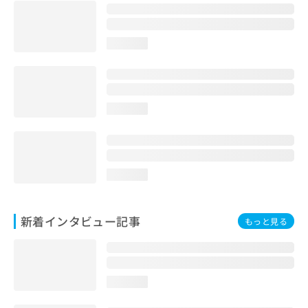
loading...
loading...
loading...
新着インタビュー記事
もっと見る
loading...