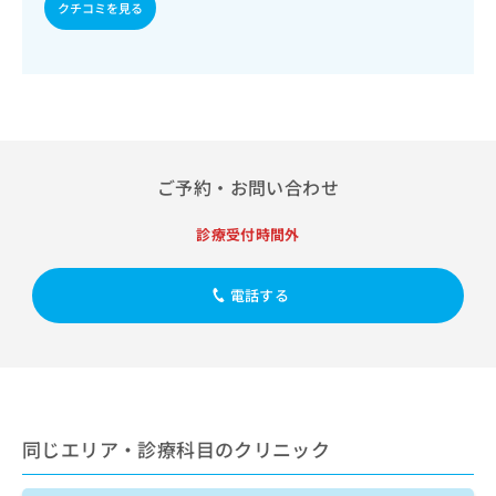
出
クチコミを見る
稿
クリ
資
稿
ニッ
の
料
クナ
の
お
の
ビサ
お
問
ご
イト
問
い
請
への
い
合
お問
求
合
合せ
わ
は
フォ
わ
せ
こ
ーム
せ
ご予約・お問い合わせ
は
ち
とな
は
こ
ら
りま
こ
ち
診療受付時間外
す。
ち
ら
クリ
無
ら
ニッ
料
クの
電話する
資
情
予
料
報
約・
の
症状
拡
のご
ご
充
相談
請
の
など
求
お
はで
は
申
きま
同じエリア・診療科目のクリニック
こ
せん
し
ので
ち
込