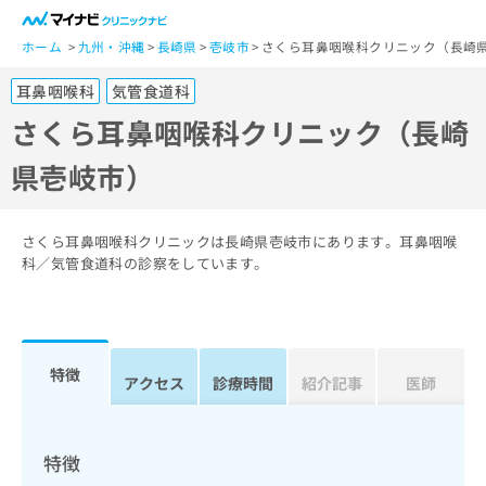
一
般
ホーム
九州・沖縄
長崎県
壱岐市
さくら耳鼻咽喉科クリニック（長崎
ユ
耳鼻咽喉科
気管食道科
ー
ザ
さくら耳鼻咽喉科クリニック（長崎
ー
県壱岐市）
の
方
は
こ
さくら耳鼻咽喉科クリニックは長崎県壱岐市にあります。耳鼻咽喉
ち
科／気管食道科の診察をしています。
ら
医
マ
療
イ
特徴
関
アクセス
診療時間
紹介記事
医師
ナ
係
ビ
者
ク
の
リ
特徴
方
ニ