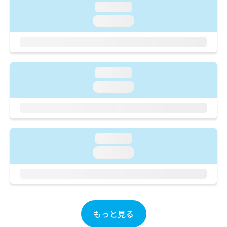
ご了
ら
み
loading...
承く
は
ださ
loading...
こ
無
い。
ち
料
ら
情
報
拡
掲
loading...
充
載
loading...
の
情
お
報
申
の
し
修
込
正
み
loading...
は
は
こ
loading...
こ
ち
ち
ら
ら
そ
の
もっと見る
他
の