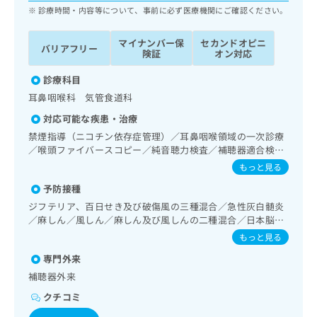
ッ
は
診療時間・内容等について、事前に必ず医療機関にご確認ください。
ク
こ
ナ
ち
マイナンバー保
セカンドオピニ
バリアフリー
ビ
険証
オン対応
ら
に
関
診療科目
広
す
広
耳鼻咽喉科 気管食道科
告
る
告
代
対応可能な疾患・治療
お
出
理
問
禁煙指導（ニコチン依存症管理）／耳鼻咽喉領域の一次診療
稿
店
い
／喉頭ファイバースコピー／純音聴力検査／補聴器適合検査
の
合
／アレルギーの減感作療法
の
お
もっと見る
わ
方
問
予防接種
せ
い
は
は
ジフテリア、百日せき及び破傷風の三種混合／急性灰白髄炎
合
こ
こ
／麻しん／風しん／麻しん及び風しんの二種混合／日本脳炎
わ
ち
／破傷風／結核／ヒトパピローマウイルス感染症／水痘／イ
ち
せ
もっと見る
ら
ンフルエンザ／成人の肺炎球菌感染症／おたふくかぜ
ら
は
専門外来
こ
こち
補聴器外来
ち
広
らは
広
ら
告
クチコミ
マイ
告
出
ナビ