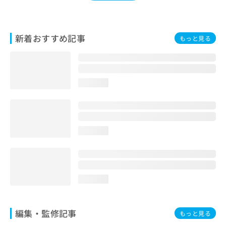
お
問
い
新着おすすめ記事
合
もっと見る
わ
せ
は
こ
loading...
ち
ら
loading...
loading...
編集・監修記事
もっと見る