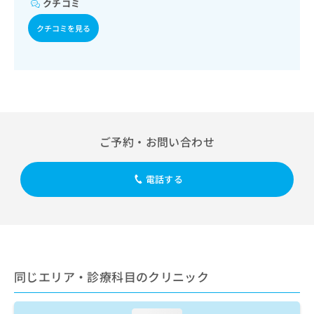
クチコミ
出
稿
クリ
資
稿
ニッ
の
料
クチコミを見る
クナ
の
お
の
ビサ
お
問
ご
イト
問
い
請
への
い
合
お問
求
合
合せ
わ
は
フォ
わ
せ
こ
ーム
せ
は
ち
とな
は
こ
ら
りま
ご予約・お問い合わせ
こ
ち
す。
ち
ら
クリ
無
ら
ニッ
電話する
料
クの
資
情
予
料
報
約・
の
症状
拡
のご
ご
充
相談
請
の
など
求
お
はで
同じエリア・診療科目のクリニック
は
申
きま
こ
せん
し
ので
ち
込