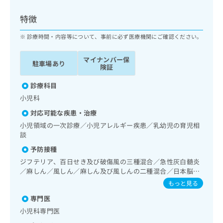
ッ
は
ク
こ
特徴
ナ
ち
ビ
診療時間・内容等について、事前に必ず医療機関にご確認ください。
ら
に
関
マイナンバー保
広
駐車場あり
す
広
険証
告
る
告
代
お
診療科目
出
理
問
稿
小児科
店
い
の
対応可能な疾患・治療
合
の
お
わ
小児領域の一次診療／小児アレルギー疾患／乳幼児の育児相
方
問
せ
談
い
は
は
合
こ
予防接種
こ
わ
ち
ジフテリア、百日せき及び破傷風の三種混合／急性灰白髄炎
ち
せ
ら
／麻しん／風しん／麻しん及び風しんの二種混合／日本脳炎
ら
は
／破傷風／結核／Hib感染症／小児の肺炎球菌感染症／ヒト
もっと見る
こ
パピローマウイルス感染症／水痘／インフルエンザ／成人の
こち
ち
広
専門医
肺炎球菌感染症／おたふくかぜ／B型肝炎／ロタウイルス感
らは
広
ら
告
染症／髄膜炎菌感染症
マイ
小児科専門医
告
出
ナビ