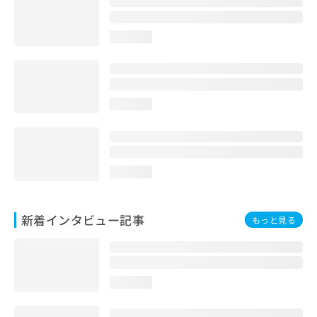
loading...
loading...
loading...
新着インタビュー記事
もっと見る
loading...