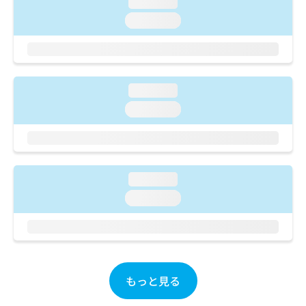
loading...
ご了
ら
み
承く
は
loading...
ださ
こ
無
い。
ち
料
ら
情
報
loading...
拡
掲
充
載
loading...
の
情
お
報
申
の
し
修
込
正
loading...
み
は
loading...
は
こ
こ
ち
ち
ら
ら
そ
の
もっと見る
他
の