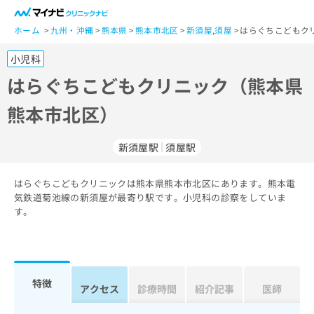
一
般
ホーム
九州・沖縄
熊本県
熊本市北区
新須屋
,
須屋
はらぐちこどもク
ユ
小児科
ー
ザ
はらぐちこどもクリニック（熊本県
ー
熊本市北区）
の
方
は
新須屋駅
須屋駅
こ
ち
はらぐちこどもクリニックは熊本県熊本市北区にあります。熊本電
ら
気鉄道菊池線の新須屋が最寄り駅です。小児科の診察をしていま
す。
医
マ
療
イ
関
ナ
係
ビ
者
ク
特徴
アクセス
診療時間
紹介記事
医師
の
リ
方
ニ