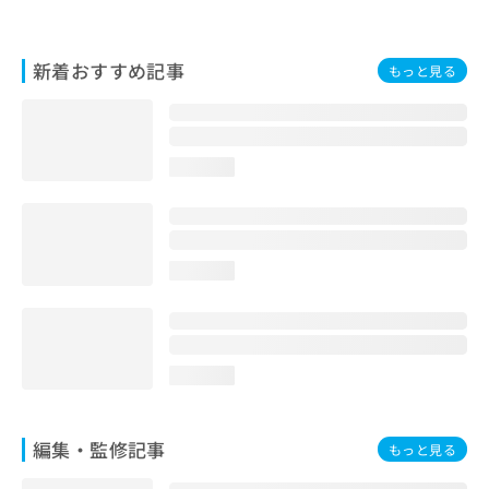
お
問
い
新着おすすめ記事
もっと見る
合
わ
せ
は
こ
loading...
ち
ら
loading...
loading...
編集・監修記事
もっと見る