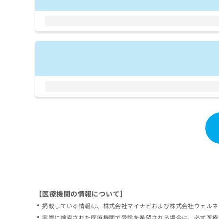
拡
資
きま
充
料
せん
の
ので
の
ご了
お
ご
承く
申
請
ださ
し
求
い。
込
は
み
こ
は
ち
こ
ら
ち
ら
無
料
掲
情
載
報
情
拡
報
充
の
の
修
お
【医療機関の情報について】
正
申
掲載している情報は、株式会社マイナビおよび株式会社ウェルネ
は
し
こ
実際に検索された医療機関で受診を希望される場合は、必ず医療
込