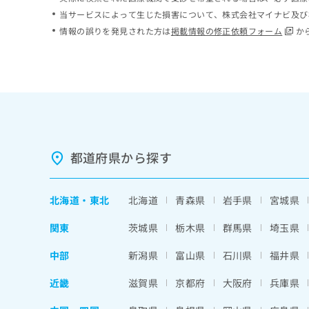
ち
み
当サービスによって生じた損害について、株式会社マイナビ及び
ら
は
情報の誤りを発見された方は
掲載情報の修正依頼フォーム
か
こ
ち
そ
ら
の
他
の
お
問
い
都道府県から探す
合
わ
せ
北海道
・
東北
北海道
青森県
岩手県
宮城県
は
こ
関東
茨城県
栃木県
群馬県
埼玉県
ち
ら
中部
新潟県
富山県
石川県
福井県
近畿
滋賀県
京都府
大阪府
兵庫県