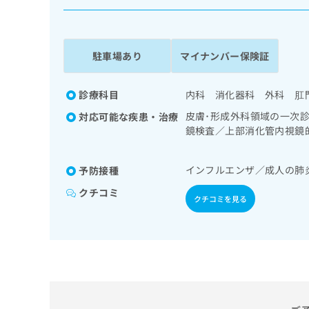
係
ク
者
リ
の
ニ
ッ
方
駐車場あり
マイナンバー保険証
ク
は
ナ
こ
ビ
診療科目
内科 消化器科 外科 肛
ち
に
皮膚･形成外科領域の一次
対応可能な疾患・治療
関
ら
鏡検査／上部消化管内視鏡
す
道・膵臓領域の一次診療／
る
診療／内分泌･代謝･栄養
お
広
インフルエンザ／成人の肺
予防接種
の一次診療／小児領域の一
広
問
告
告
い
クチコミ
クチコミを見る
出
代
合
稿
わ
理
の
せ
店
お
は
の
問
こ
い
方
ち
合
ら
は
わ
こ