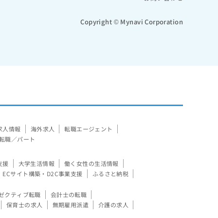
Copyright © Mynavi Corporation
求人情報
海外求人
転職エージェント
転職／パート
支援
大学生活情報
働く女性の生活情報
ECサイト構築・D2C事業支援
ふるさと納税
ゼクティブ転職
会計士の転職
保育士の求人
無期雇用派遣
介護の求人