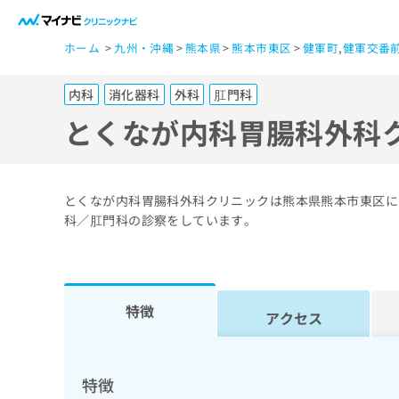
一
ホーム
九州・沖縄
熊本県
熊本市東区
健軍町
,
健軍交番
般
ユ
内科
消化器科
外科
肛門科
ー
ザ
とくなが内科胃腸科外科
ー
の
方
とくなが内科胃腸科外科クリニックは熊本県熊本市東区に
は
科／肛門科の診察をしています。
こ
ち
ら
特徴
アクセス
医
マ
療
イ
ナ
関
特徴
ビ