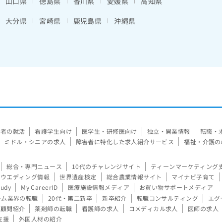
山口県
徳島県
香川県
愛媛県
高知県
大分県
宮崎県
鹿児島県
沖縄県
験者の就活
看護学生向け
医学生・研修医向け
独立・開業情報
転職・
ミドル・シニアの求人
障害者に特化した求人紹介サービス
福祉・介護の
総合・専門ニュース
10代のチャレンジサイト
ティーンマーケティング
ウエディング情報
世界遺産検定
総合農業情報サイト
マイナビ子育て
tudy
My CareerID
医療施設情報メディア
お買い物サポートメディア
ーム業界の転職
20代・第二新卒
新卒紹介
転職コンサルティング
エグ
顧問紹介
薬剤師の転職
看護師の求人
コメディカル求人
医師の求人
支援
外国人材の紹介