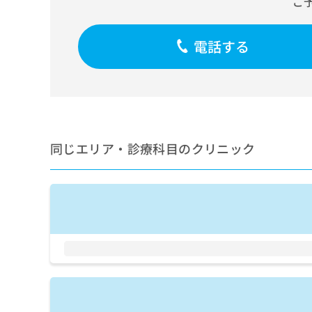
ご
せ
こち
ち
らは
は
マイ
こ
ら
ナビ
電話する
ち
クリ
ら
ニッ
クナ
広
ビサ
広
資
イト
告
告
への
料
出
出
お問
の
稿
合せ
稿
ご
の
フォ
同じエリア・診療科目のクリニック
の
請
お
ーム
お
求
問
とな
問
りま
は
い
い
す。
こ
合
合
クリ
ち
わ
ニッ
わ
ら
せ
クの
せ
は
予
は
約・
こ
こ
無
症状
ち
ち
のご
料
ら
相談
ら
情
など
報
はで