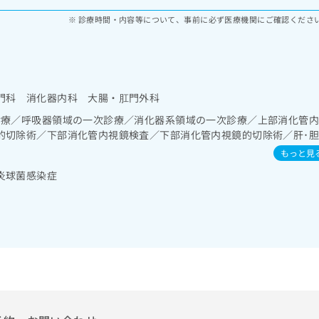
診療時間・内容等について、事前に必ず医療機関にご確認くださ
門科 消化器内科 大腸・肛門外科
診療／呼吸器領域の一次診療／消化器系領域の一次診療／上部消化管
的切除術／下部消化管内視鏡検査／下部消化管内視鏡的切除術／肝･
循環器系領域の一次診療／腎･泌尿器系領域の一次診療／乳腺領域の
もっと見
領域の一次診療／血液・免疫系領域の一次診療／筋・骨格系及び外傷領
炎球菌感染症
次診療