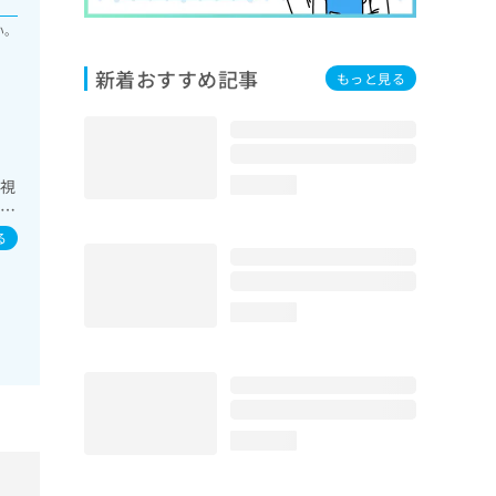
い。
新着おすすめ記事
もっと見る
内視
loading...
胆
一次
る
域
loading...
loading...