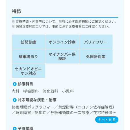
ッ
は
ク
こ
特徴
ナ
ち
ビ
診療時間・内容等について、事前に必ず医療機関にご確認ください。
ら
に
訪問診療対応エリアは、事前に必ず医療機関にご確認ください。
関
広
す
広
告
訪問診療
オンライン診療
バリアフリー
る
告
代
お
出
マイナンバー保
理
問
稿
駐車場あり
外国語対応
険証
店
い
の
合
の
お
セカンドオピニ
わ
オン対応
方
問
せ
い
は
診療科目
は
合
こ
こ
わ
内科 呼吸器科 消化器科 小児科
ち
ち
せ
ら
対応可能な疾患・治療
ら
は
終夜睡眠ポリグラフィー／禁煙指導（ニコチン依存症管理）
こ
／睡眠障害／認知症／呼吸器領域の一次診療／在宅持続陽圧
こち
ち
広
らは
呼吸療法（睡眠時無呼吸症候群治療）／在宅酸素療法／消化
もっと見る
広
ら
告
マイ
器系領域の一次診療／肝･胆道・膵臓領域の一次診療／循環
告
出
ナビ
予防接種
器系領域の一次診療／ペースメーカー管理／腎･泌尿器系領