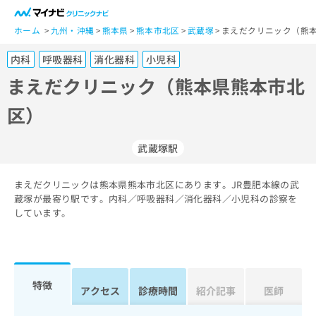
一
般
ホーム
九州・沖縄
熊本県
熊本市北区
武蔵塚
まえだクリニック（熊本
ユ
内科
呼吸器科
消化器科
小児科
ー
ザ
まえだクリニック（熊本県熊本市北
ー
区）
の
方
は
武蔵塚駅
こ
ち
まえだクリニックは熊本県熊本市北区にあります。JR豊肥本線の武
ら
蔵塚が最寄り駅です。内科／呼吸器科／消化器科／小児科の診察を
しています。
医
マ
療
イ
関
ナ
係
ビ
者
ク
特徴
アクセス
診療時間
紹介記事
医師
の
リ
方
ニ