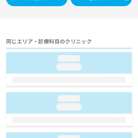
ご了
ら
み
承く
は
ださ
こ
無
い。
ち
料
ら
情
報
同じエリア・診療科目のクリニック
拡
掲
充
載
の
情
loading...
お
報
申
の
loading...
し
修
込
正
み
は
は
こ
こ
ち
loading...
ち
ら
loading...
ら
そ
の
他
の