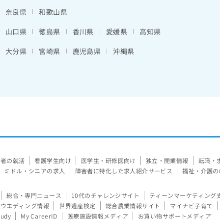
奈良県
和歌山県
山口県
徳島県
香川県
愛媛県
高知県
大分県
宮崎県
鹿児島県
沖縄県
験者の就活
看護学生向け
医学生・研修医向け
独立・開業情報
転職・
ミドル・シニアの求人
障害者に特化した求人紹介サービス
福祉・介護の
総合・専門ニュース
10代のチャレンジサイト
ティーンマーケティング
ウエディング情報
世界遺産検定
総合農業情報サイト
マイナビ子育て
tudy
My CareerID
医療施設情報メディア
お買い物サポートメディア