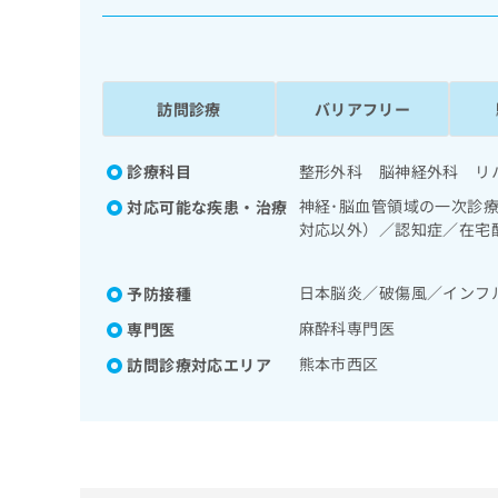
係
ク
者
リ
の
ニ
ッ
方
ク
訪問診療
バリアフリー
は
ナ
こ
ビ
ち
診療科目
整形外科 脳神経外科 リ
に
関
ら
神経･脳血管領域の一次診
対応可能な疾患・治療
す
対応以外）／認知症／在宅
る
／義肢装具の作成及び評価
お
広
科標榜医による麻酔（麻酔
広
問
日本脳炎／破傷風／インフ
予防接種
像診断を担当する医師によ
告
告
い
出
代
合
麻酔科専門医
専門医
稿
わ
理
熊本市西区
訪問診療対応エリア
の
せ
店
お
は
の
問
こ
い
方
ち
合
ら
は
わ
こ