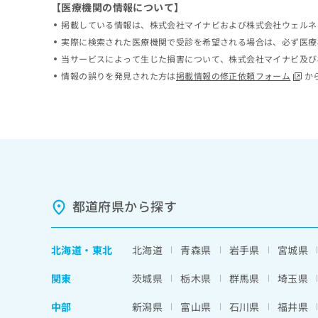
【医療機関の情報について】
ち
み
掲載している情報は、株式会社マイナビおよび株式会社ウェルネ
ら
は
こ
実際に検索された医療機関で受診を希望される場合は、必ず医療
ち
当サービスによって生じた損害について、株式会社マイナビ及び
そ
ら
情報の誤りを発見された方は
掲載情報の修正依頼フォーム
か
の
他
の
お
問
い
合
わ
せ
都道府県から探す
は
こ
ち
北海道
・
東北
北海道
青森県
岩手県
宮城県
ら
関東
茨城県
栃木県
群馬県
埼玉県
中部
新潟県
富山県
石川県
福井県