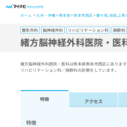
一
ホーム
九州・沖縄
熊本県
熊本市西区
韓々坂
,
池田
,
上熊
般
ユ
整形外科
脳神経外科
リハビリテーション科
麻酔科
ー
ザ
緒方脳神経外科医院・医
ー
の
方
緒方脳神経外科医院・医科は熊本県熊本市西区にあります
は
リハビリテーション科／麻酔科の診察をしています。
こ
ち
ら
特徴
アクセス
医
マ
療
イ
ナ
関
特徴
ビ