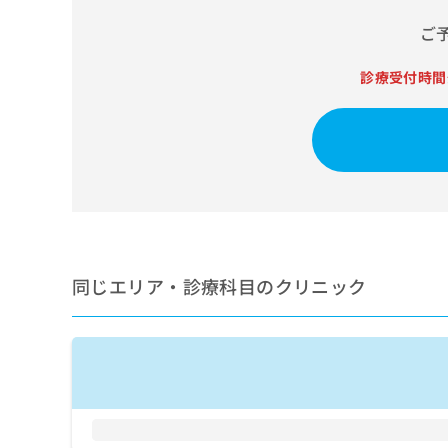
せ
こち
ち
らは
は
ご
マイ
こ
ら
ナビ
ち
クリ
診療受付時間
ら
ニッ
クナ
広
ビサ
広
資
イト
告
告
への
料
出
出
お問
の
稿
合せ
稿
ご
の
フォ
の
請
お
ーム
お
求
問
とな
問
りま
は
い
い
す。
こ
合
同じエリア・診療科目のクリニック
合
クリ
ち
わ
ニッ
わ
ら
せ
クの
せ
は
予
は
約・
こ
こ
無
症状
ち
ち
のご
料
ら
相談
ら
情
など
報
はで