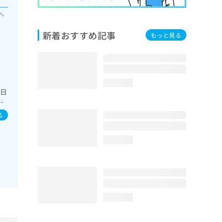
い。
新着おすすめ記事
もっと見る
loading...
終日
療
酔
る
画
loading...
loading...