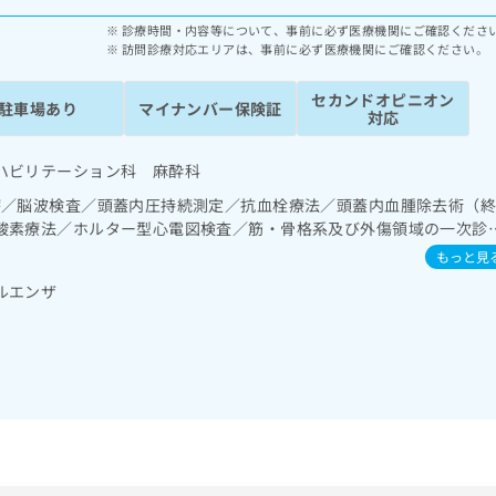
診療時間・内容等について、事前に必ず医療機関にご確認くださ
訪問診療対応エリアは、事前に必ず医療機関にご確認ください。
セカンドオピニオン
駐車場あり
マイナンバー保険証
対応
ハビリテーション科 麻酔科
療／脳波検査／頭蓋内圧持続測定／抗血栓療法／頭蓋内血腫除去術（
酸素療法／ホルター型心電図検査／筋・骨格系及び外傷領域の一次診
／脳血管疾患等リハビリテーション／運動器リハビリテーション／麻
もっと見
管理）／全身麻酔／硬膜外麻酔／神経ブロック／画像診断管理（専ら
ルエンザ
る読影）／CT撮影