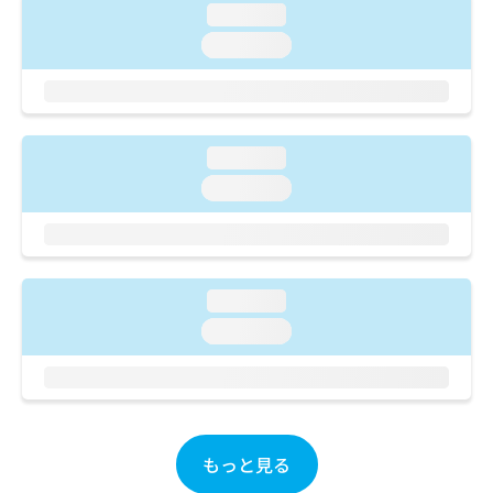
ご了
ら
み
loading...
承く
は
ださ
loading...
こ
無
い。
ち
料
ら
情
報
拡
掲
loading...
充
載
loading...
の
情
お
報
申
の
し
修
込
正
み
loading...
は
は
こ
loading...
こ
ち
ち
ら
ら
そ
の
もっと見る
他
の