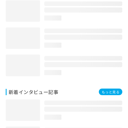
loading...
loading...
loading...
新着インタビュー記事
もっと見る
loading...