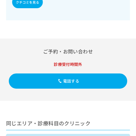
出
クチコミを見る
稿
クリ
資
稿
ニッ
の
料
クナ
の
お
の
ビサ
お
問
ご
イト
問
い
請
への
い
合
お問
求
合
合せ
わ
は
フォ
わ
せ
こ
ーム
せ
ご予約・お問い合わせ
は
ち
とな
は
こ
ら
りま
こ
ち
診療受付時間外
す。
ち
ら
クリ
無
ら
ニッ
料
クの
電話する
資
情
予
料
報
約・
の
症状
拡
のご
ご
充
相談
請
の
など
求
お
はで
は
申
きま
同じエリア・診療科目のクリニック
こ
せん
し
ので
ち
込