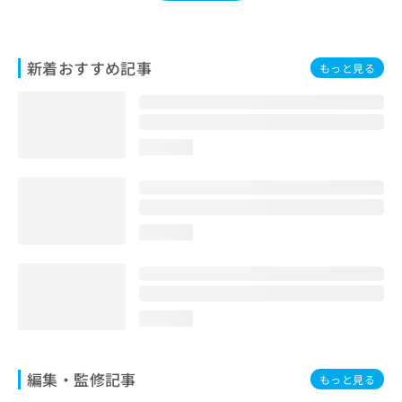
お
問
い
新着おすすめ記事
合
もっと見る
わ
せ
は
こ
loading...
ち
ら
loading...
loading...
編集・監修記事
もっと見る