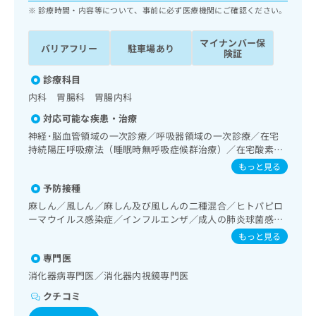
ッ
は
診療時間・内容等について、事前に必ず医療機関にご確認ください。
ク
こ
ナ
ち
マイナンバー保
バリアフリー
駐車場あり
ビ
険証
ら
に
関
診療科目
広
す
広
内科 胃腸科 胃腸内科
告
る
告
代
対応可能な疾患・治療
お
出
理
問
神経･脳血管領域の一次診療／呼吸器領域の一次診療／在宅
稿
店
い
持続陽圧呼吸療法（睡眠時無呼吸症候群治療）／在宅酸素療
の
合
法／消化器系領域の一次診療／上部消化管内視鏡検査／下部
の
お
もっと見る
消化管内視鏡検査／下部消化管内視鏡的切除術／肝･胆道・
わ
方
問
予防接種
膵臓領域の一次診療／循環器系領域の一次診療／ホルター型
せ
い
は
心電図検査／腎･泌尿器系領域の一次診療／内分泌･代謝･栄
は
麻しん／風しん／麻しん及び風しんの二種混合／ヒトパピロ
合
こ
養領域の一次診療／糖尿病患者教育（食事療法、運動療法、
こ
ーマウイルス感染症／インフルエンザ／成人の肺炎球菌感染
わ
ち
自己血糖測定）／糖尿病による合併症に対する継続的な管理
症／B型肝炎
ち
せ
もっと見る
ら
及び指導／血液・免疫系領域の一次診療
ら
は
専門医
こ
こち
消化器病専門医／消化器内視鏡専門医
ち
広
らは
広
ら
告
クチコミ
マイ
告
出
ナビ