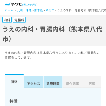
一
般
ホーム
九州・沖縄
熊本県
八代市
うえの内科・胃腸内科（熊本県八代
ユ
内科
胃腸科
ー
ザ
うえの内科・胃腸内科（熊本県八代
ー
市）
の
方
は
こ
うえの内科・胃腸内科は熊本県八代市にあります。内科／胃腸科の
ち
診察をしています。
ら
医
マ
療
イ
特徴
関
アクセス
診療時間
紹介記事
医師
ナ
係
ビ
者
ク
の
リ
特徴
方
ニ