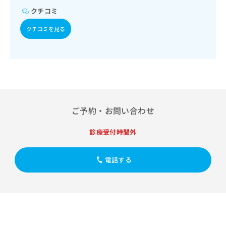
出
稿
クリ
血糖測定）／糖尿病による合併症に対する継続的な管理及び
資
クチコミ
稿
ニッ
の
指導／血液・免疫系領域の一次診療／筋・骨格系及び外傷領
料
クナ
の
お
域の一次診療／画像診断管理（専ら画像診断を担当する医師
の
クチコミを見る
ビサ
お
による読影）
問
ご
イト
問
い
請
への
い
合
お問
求
合
合せ
わ
は
フォ
わ
せ
こ
ーム
せ
は
ち
とな
は
こ
ら
りま
こ
ち
す。
ご予約・お問い合わせ
ち
ら
クリ
無
ら
ニッ
料
診療受付時間外
クの
資
情
予
料
報
約・
の
症状
電話する
拡
のご
ご
充
相談
請
の
など
求
お
はで
は
申
きま
こ
せん
し
ので
ち
込