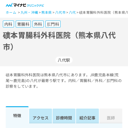
一
般
ホーム
九州・沖縄
熊本県
八代市
八代
磧本胃腸科外科医院（熊本県八
ユ
内科
胃腸科
外科
肛門科
ー
ザ
磧本胃腸科外科医院（熊本県八代
ー
市）
の
方
は
八代駅
こ
ち
磧本胃腸科外科医院は熊本県八代市にあります。JR鹿児島本線(荒
ら
尾～鹿児島)の八代が最寄り駅です。内科／胃腸科／外科／肛門科の
診察をしています。
医
マ
療
イ
関
ナ
係
ビ
者
ク
特徴
アクセス
診療時間
紹介記事
医師
の
リ
方
ニ