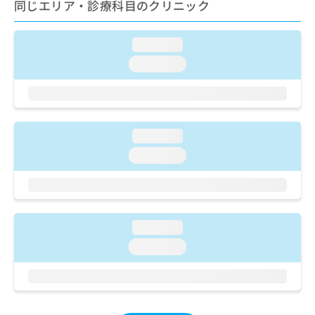
ご了
同じエリア・診療科目のクリニック
ら
み
承く
は
ださ
こ
無
い。
loading...
ち
料
ら
loading...
情
報
拡
掲
充
載
の
情
お
loading...
報
申
の
loading...
し
修
込
正
み
は
は
こ
こ
ち
loading...
ち
ら
loading...
ら
そ
の
他
の