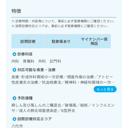
ッ
は
ク
こ
特徴
ナ
ち
ビ
診療時間・内容等について、事前に必ず医療機関にご確認ください。
ら
に
訪問診療対応エリアは、事前に必ず医療機関にご確認ください。
関
広
す
広
マイナンバー保
告
訪問診療
駐車場あり
る
険証
告
代
お
出
理
診療科目
問
稿
店
い
の
内科 胃腸科 外科 肛門科
合
の
お
対応可能な疾患・治療
わ
方
問
皮膚･形成外科領域の一次診療／顔面外傷の治療／アトピー
せ
い
は
性皮膚炎の治療／抗血栓療法／精神科・神経科領域の一次診
は
合
こ
療／睡眠障害／神経症性障害（強迫性障害、不安障害、パニ
こ
もっと見る
わ
ち
ック障害等）／認知症／耳鼻咽喉領域の一次診療／呼吸器領
ち
せ
ら
予防接種
域の一次診療／在宅酸素療法／消化器系領域の一次診療／上
ら
は
部消化管内視鏡検査／下部消化管内視鏡検査／肝･胆道・膵
麻しん及び風しんの二種混合／破傷風／結核／インフルエン
こ
臓領域の一次診療／循環器系領域の一次診療／ホルター型心
ザ／成人の肺炎球菌感染症／B型肝炎
こち
ち
広
電図検査／腎･泌尿器系領域の一次診療／乳腺領域の一次診
らは
広
ら
訪問診療対応エリア
告
療／内分泌･代謝･栄養領域の一次診療／内分泌機能検査／イ
マイ
告
出
ナビ
ンスリン療法／糖尿病患者教育（食事療法、運動療法、自己
八代市