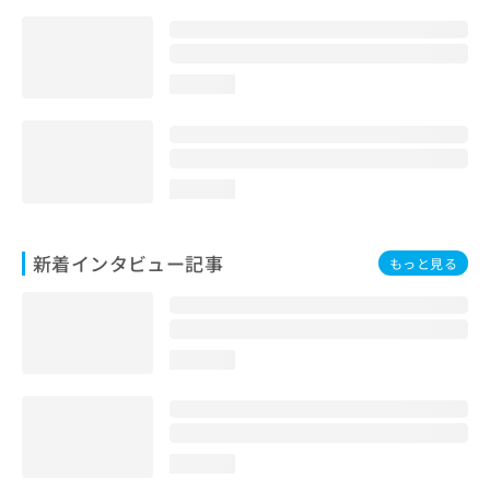
loading...
loading...
新着インタビュー記事
もっと見る
loading...
loading...