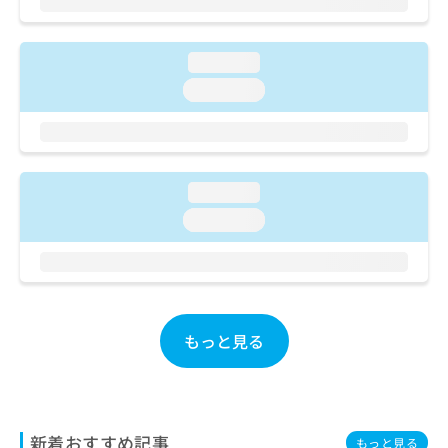
ご了
ら
み
承く
は
ださ
こ
無
い。
loading...
ち
料
ら
loading...
情
報
拡
掲
充
載
の
情
loading...
お
報
申
の
loading...
し
修
込
正
み
は
は
こ
こ
ち
ち
ら
もっと見る
ら
そ
の
他
新着おすすめ記事
の
もっと見る