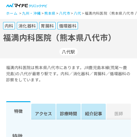
一
般
ホーム
九州・沖縄
熊本県
八代市
八代
福満内科医院（熊本県八代市 
ユ
内科
消化器科
胃腸科
循環器科
ー
ザ
福満内科医院（熊本県八代市）
ー
の
八代駅
方
は
こ
福満内科医院は熊本県八代市にあります。JR鹿児島本線(荒尾～鹿
児島)の八代が最寄り駅です。内科／消化器科／胃腸科／循環器科の
ち
診察をしています。
ら
医
マ
療
イ
関
ナ
特徴
アクセス
診療時間
紹介記事
医師
係
ビ
者
ク
の
リ
方
ニ
特徴