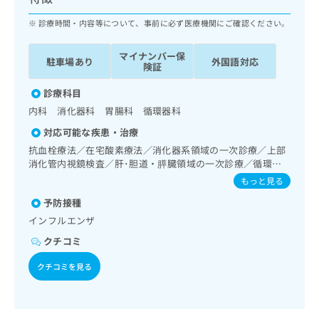
ッ
は
ク
診療時間・内容等について、事前に必ず医療機関にご確認ください。
こ
ナ
ち
ビ
ら
マイナンバー保
駐車場あり
外国語対応
に
険証
関
広
す
診療科目
広
告
る
告
内科 消化器科 胃腸科 循環器科
代
お
出
対応可能な疾患・治療
理
問
稿
店
い
抗血栓療法／在宅酸素療法／消化器系領域の一次診療／上部
の
消化管内視鏡検査／肝･胆道・膵臓領域の一次診療／循環器
合
の
お
系領域の一次診療／ホルター型心電図検査／ペースメーカー
わ
方
問
もっと見る
管理／内分泌･代謝･栄養領域の一次診療／内分泌機能検査／
せ
い
は
予防接種
インスリン療法／糖尿病患者教育（食事療法、運動療法、自
は
合
こ
己血糖測定）／糖尿病による合併症に対する継続的な管理及
インフルエンザ
こ
わ
ち
び指導
ち
せ
クチコミ
ら
ら
は
こ
クチコミを見る
こち
ち
広
らは
広
ら
告
マイ
告
出
ナビ