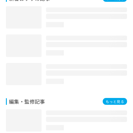
お
問
い
合
loading...
わ
せ
は
こ
ち
loading...
ら
loading...
編集・監修記事
もっと見る
loading...