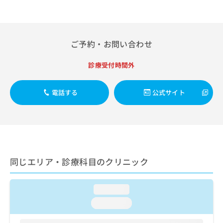
出
稿
クリ
資
稿
ニッ
の
料
クナ
の
お
の
ビサ
お
問
ご
イト
問
ご予約・お問い合わせ
い
請
への
い
合
お問
求
合
合せ
わ
診療受付時間外
は
フォ
わ
せ
こ
ーム
せ
は
ち
とな
は
電話する
公式サイト
こ
ら
りま
こ
ち
す。
ち
ら
クリ
無
ら
ニッ
料
クの
資
情
予
料
報
約・
の
症状
拡
同じエリア・診療科目のクリニック
のご
ご
充
相談
請
の
など
求
お
loading...
はで
は
申
きま
loading...
こ
せん
し
ので
ち
込