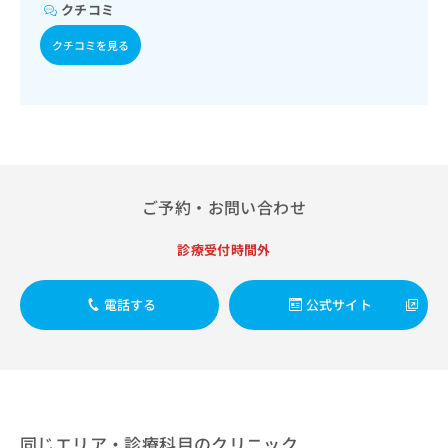
出
稿
クリ
クチコミ
資
稿
ニッ
の
料
クナ
の
クチコミを見る
お
の
ビサ
お
問
ご
イト
問
い
請
への
い
合
お問
求
合
合せ
わ
は
フォ
わ
せ
こ
ーム
せ
は
ち
とな
は
こ
ら
りま
ご予約・お問い合わせ
こ
ち
す。
ち
ら
クリ
無
ら
ニッ
診療受付時間外
料
クの
資
情
予
料
報
約・
電話する
公式サイト
の
症状
拡
のご
ご
充
相談
請
の
など
求
お
はで
は
申
きま
こ
せん
し
ので
ち
込
同じエリア・診療科目のクリニック