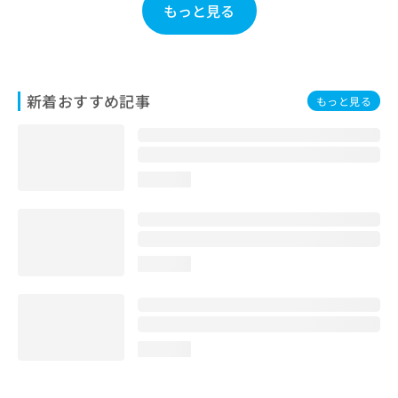
もっと見る
お
問
い
合
わ
新着おすすめ記事
せ
もっと見る
は
こ
ち
ら
loading...
loading...
loading...