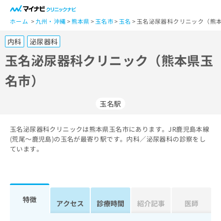
一
般
ホーム
九州・沖縄
熊本県
玉名市
玉名
玉名泌尿器科クリニック（熊本
ユ
内科
泌尿器科
ー
ザ
玉名泌尿器科クリニック（熊本県玉
ー
名市）
の
方
は
玉名駅
こ
ち
玉名泌尿器科クリニックは熊本県玉名市にあります。JR鹿児島本線
ら
(荒尾～鹿児島)の玉名が最寄り駅です。内科／泌尿器科の診察をし
ています。
医
マ
療
イ
関
ナ
係
ビ
者
ク
特徴
アクセス
診療時間
紹介記事
医師
の
リ
方
ニ