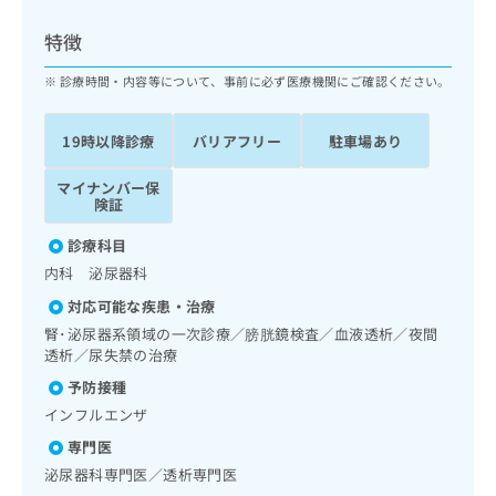
ッ
は
ク
こ
特徴
ナ
ち
ビ
診療時間・内容等について、事前に必ず医療機関にご確認ください。
ら
に
関
広
19時以降診療
バリアフリー
駐車場あり
す
広
告
る
告
代
マイナンバー保
お
出
険証
理
問
稿
店
い
の
診療科目
合
の
お
内科 泌尿器科
わ
方
問
せ
い
は
対応可能な疾患・治療
は
合
こ
腎･泌尿器系領域の一次診療／膀胱鏡検査／血液透析／夜間
こ
わ
ち
透析／尿失禁の治療
ち
せ
ら
予防接種
ら
は
こ
インフルエンザ
こち
ち
広
専門医
らは
広
ら
告
マイ
泌尿器科専門医／透析専門医
告
出
ナビ