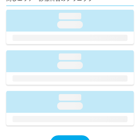
ご了
ら
み
承く
は
ださ
こ
loading...
無
い。
ち
料
loading...
ら
情
報
拡
掲
充
載
の
情
loading...
お
報
loading...
申
の
し
修
込
正
み
は
は
こ
loading...
こ
ち
ち
ら
loading...
ら
そ
の
他
の