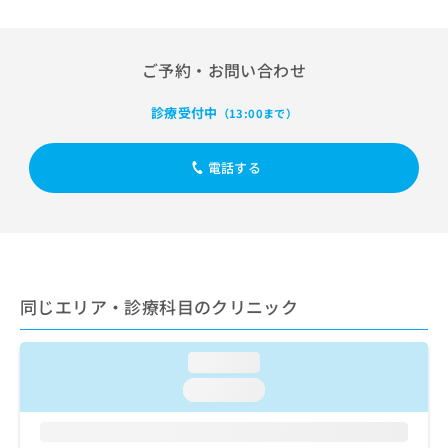
出
稿
クリ
資
稿
ニッ
の
料
クナ
の
お
の
ビサ
お
ご予約・お問い合わせ
問
ご
イト
問
い
請
への
い
合
お問
求
診療受付中
（13:00まで）
合
合せ
わ
は
フォ
わ
せ
こ
ーム
せ
電話する
は
ち
とな
は
こ
ら
りま
こ
ち
す。
ち
ら
クリ
無
ら
ニッ
料
クの
資
情
予
料
報
約・
同じエリア・診療科目のクリニック
の
症状
拡
のご
ご
充
相談
請
の
loading...
など
求
お
はで
loading...
は
申
きま
こ
せん
し
ので
ち
込