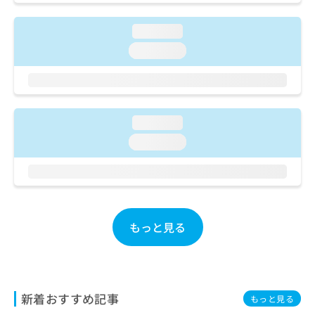
ご了
ら
み
承く
は
ださ
loading...
こ
無
い。
ち
loading...
料
ら
情
報
拡
掲
充
載
の
loading...
情
お
報
loading...
申
の
し
修
込
正
み
は
は
こ
こ
ち
もっと見る
ち
ら
ら
そ
の
他
新着おすすめ記事
もっと見る
の