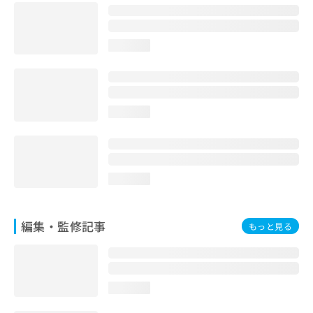
お
問
い
loading...
合
わ
せ
は
こ
loading...
ち
ら
loading...
編集・監修記事
もっと見る
loading...