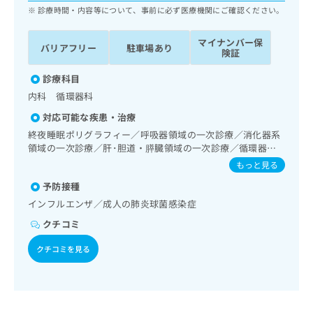
ッ
は
診療時間・内容等について、事前に必ず医療機関にご確認ください。
ク
こ
ナ
ち
マイナンバー保
バリアフリー
駐車場あり
ビ
険証
ら
に
関
診療科目
広
す
広
内科 循環器科
告
る
告
代
対応可能な疾患・治療
お
出
理
問
終夜睡眠ポリグラフィー／呼吸器領域の一次診療／消化器系
稿
店
い
領域の一次診療／肝･胆道・膵臓領域の一次診療／循環器系
の
合
領域の一次診療／腎･泌尿器系領域の一次診療／内分泌･代
の
お
もっと見る
謝･栄養領域の一次診療／血液・免疫系領域の一次診療
わ
方
問
予防接種
せ
い
は
は
インフルエンザ／成人の肺炎球菌感染症
合
こ
こ
わ
ち
クチコミ
ち
せ
ら
ら
は
クチコミを見る
こ
こち
ち
広
らは
広
ら
告
マイ
告
出
ナビ