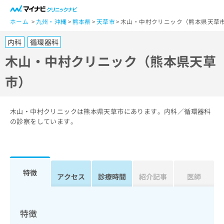
一
般
ホーム
九州・沖縄
熊本県
天草市
木山・中村クリニック（熊本県天草
ユ
内科
循環器科
ー
ザ
木山・中村クリニック（熊本県天草
ー
市）
の
方
は
こ
木山・中村クリニックは熊本県天草市にあります。内科／循環器科
ち
の診察をしています。
ら
医
マ
療
イ
特徴
関
アクセス
診療時間
紹介記事
医師
ナ
係
ビ
者
ク
の
リ
特徴
方
ニ