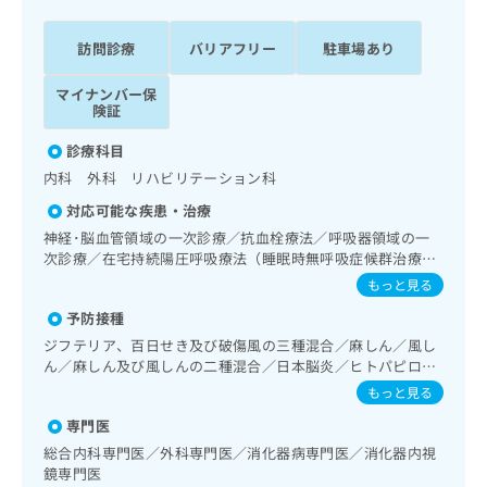
ッ
は
ク
こ
訪問診療
バリアフリー
駐車場あり
ナ
ち
ビ
ら
マイナンバー保
に
険証
関
広
す
広
診療科目
告
る
告
内科 外科 リハビリテーション科
代
お
出
理
問
稿
対応可能な疾患・治療
店
い
の
神経･脳血管領域の一次診療／抗血栓療法／呼吸器領域の一
合
の
お
次診療／在宅持続陽圧呼吸療法（睡眠時無呼吸症候群治療）
わ
方
問
／在宅酸素療法／消化器系領域の一次診療／人工肛門の管理
もっと見る
せ
い
は
／肝･胆道・膵臓領域の一次診療／循環器系領域の一次診療
は
予防接種
合
／ホルター型心電図検査／腎･泌尿器系領域の一次診療／乳
こ
こ
わ
腺領域の一次診療／内分泌･代謝･栄養領域の一次診療／内分
ジフテリア、百日せき及び破傷風の三種混合／麻しん／風し
ち
ち
泌機能検査／インスリン療法／糖尿病患者教育（食事療法、
せ
ん／麻しん及び風しんの二種混合／日本脳炎／ヒトパピロー
ら
ら
運動療法、自己血糖測定）／血液・免疫系領域の一次診療／
は
マウイルス感染症／水痘／インフルエンザ／成人の肺炎球菌
もっと見る
筋・骨格系及び外傷領域の一次診療／運動器リハビリテーシ
こ
感染症／おたふくかぜ／B型肝炎
こち
ョン／小児領域の一次診療／漢方薬の処方
専門医
ち
広
らは
広
ら
告
総合内科専門医／外科専門医／消化器病専門医／消化器内視
マイ
告
鏡専門医
出
ナビ