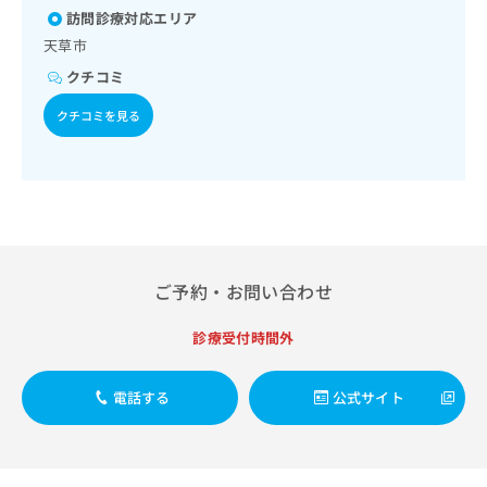
出
稿
クリ
資
訪問診療対応エリア
稿
ニッ
の
料
天草市
クナ
の
お
の
ビサ
お
問
クチコミ
ご
イト
問
い
請
への
い
クチコミを見る
合
お問
求
合
合せ
わ
は
フォ
わ
せ
こ
ーム
せ
は
ち
とな
は
こ
ら
りま
こ
ち
す。
ち
ら
クリ
無
ら
ニッ
料
クの
ご予約・お問い合わせ
資
情
予
料
報
約・
診療受付時間外
の
症状
拡
のご
ご
充
相談
請
の
など
電話する
公式サイト
求
お
はで
は
申
きま
こ
せん
し
ので
ち
込