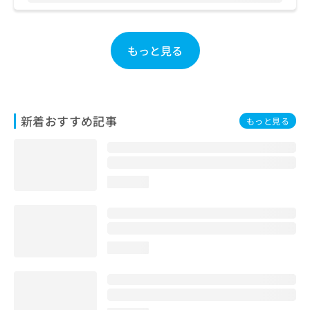
お
問
い
もっと見る
合
わ
せ
は
こ
新着おすすめ記事
ち
もっと見る
ら
loading...
loading...