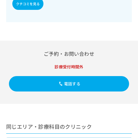
出
稿
クリ
資
クチコミを見る
稿
ニッ
の
料
クナ
の
お
の
ビサ
お
問
ご
イト
問
い
請
への
い
合
お問
求
合
合せ
わ
は
フォ
わ
せ
こ
ーム
せ
は
ち
ご予約・お問い合わせ
とな
は
こ
ら
りま
こ
ち
す。
診療受付時間外
ち
ら
クリ
無
ら
ニッ
料
クの
電話する
資
情
予
料
報
約・
の
症状
拡
のご
ご
充
相談
請
の
など
求
お
はで
は
申
きま
同じエリア・診療科目のクリニック
こ
せん
し
ので
ち
込