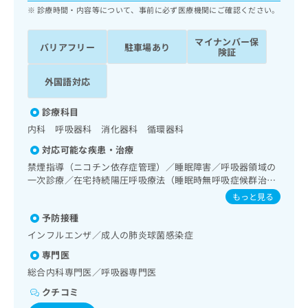
ッ
は
診療時間・内容等について、事前に必ず医療機関にご確認ください。
ク
こ
ナ
ち
マイナンバー保
バリアフリー
駐車場あり
ビ
険証
ら
に
関
外国語対応
広
す
広
告
る
告
診療科目
代
お
出
理
内科 呼吸器科 消化器科 循環器科
問
稿
店
い
の
対応可能な疾患・治療
合
の
お
禁煙指導（ニコチン依存症管理）／睡眠障害／呼吸器領域の
わ
方
問
一次診療／在宅持続陽圧呼吸療法（睡眠時無呼吸症候群治
せ
い
は
療）／在宅酸素療法／消化器系領域の一次診療／上部消化管
もっと見る
は
合
こ
内視鏡検査／肝･胆道・膵臓領域の一次診療／循環器系領域
こ
わ
予防接種
の一次診療／ホルター型心電図検査／腎･泌尿器系領域の一
ち
ち
せ
次診療／内分泌･代謝･栄養領域の一次診療／内分泌機能検査
ら
インフルエンザ／成人の肺炎球菌感染症
ら
は
専門医
こ
こち
ち
総合内科専門医／呼吸器専門医
広
らは
広
ら
告
マイ
クチコミ
告
出
ナビ