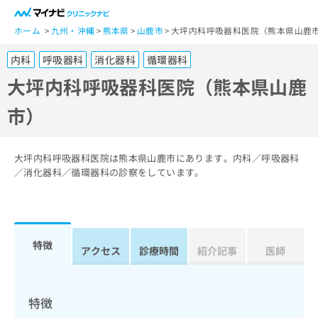
一
般
ホーム
九州・沖縄
熊本県
山鹿市
大坪内科呼吸器科医院（熊本県山鹿
ユ
内科
呼吸器科
消化器科
循環器科
ー
ザ
大坪内科呼吸器科医院（熊本県山鹿
ー
市）
の
方
は
こ
大坪内科呼吸器科医院は熊本県山鹿市にあります。内科／呼吸器科
ち
／消化器科／循環器科の診察をしています。
ら
医
マ
療
イ
特徴
関
アクセス
診療時間
紹介記事
医師
ナ
係
ビ
者
ク
の
リ
特徴
方
ニ