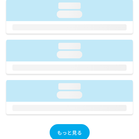
ご了
ら
み
loading...
承く
は
ださ
loading...
こ
無
い。
ち
料
ら
情
報
拡
掲
loading...
充
載
の
情
loading...
お
報
申
の
し
修
込
正
み
は
loading...
は
こ
loading...
こ
ち
ち
ら
ら
そ
の
他
もっと見る
の