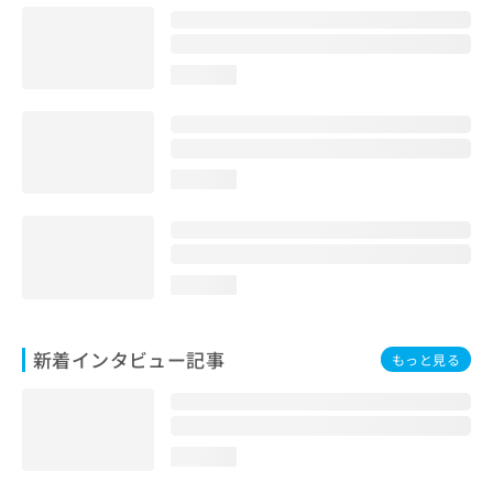
loading...
loading...
loading...
新着インタビュー記事
もっと見る
loading...