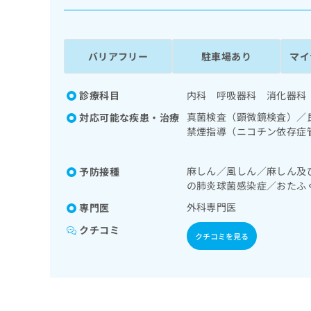
係
ク
者
リ
の
ニ
ッ
方
バリアフリー
駐車場あり
マイ
ク
は
ナ
こ
ビ
診療科目
内科 呼吸器科 消化器科
ち
に
真菌検査（顕微鏡検査）／
対応可能な疾患・治療
関
ら
禁煙指導（ニコチン依存症
す
続陽圧呼吸療法（睡眠時無
る
管内視鏡検査／上部消化管
お
広
麻しん／風しん／麻しん及
予防接種
人工肛門の管理／肝･胆道
広
問
の肺炎球菌感染症／おたふ
告
告
／乳腺領域の一次診療／内
い
出
事療法、運動療法、自己血
代
合
外科専門医
専門医
稿
わ
免疫系領域の一次診療／筋
理
クチコミ
の
せ
よるがん疼痛治療／外来に
クチコミを見る
店
お
は
の
問
こ
い
方
ち
合
ら
は
わ
こ