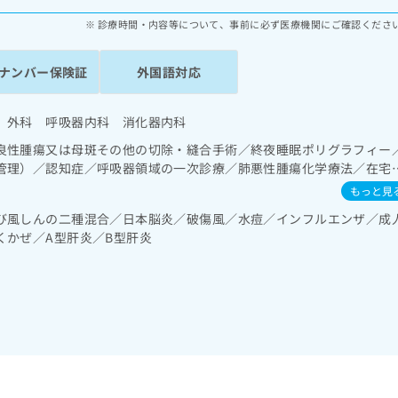
診療時間・内容等について、事前に必ず医療機関にご確認くださ
ナンバー保険証
外国語対応
 外科 呼吸器内科 消化器内科
良性腫瘍又は母斑その他の切除・縫合手術／終夜睡眠ポリグラフィー
管理）／認知症／呼吸器領域の一次診療／肺悪性腫瘍化学療法／在宅
呼吸症候群治療）／在宅酸素療法／消化器系領域の一次診療／上部消
もっと見
内視鏡的切除術／下部消化管内視鏡検査／下部消化管内視鏡的切除術
び風しんの二種混合／日本脳炎／破傷風／水痘／インフルエンザ／成
・膵臓領域の一次診療／循環器系領域の一次診療／ホルター型心電図
くかぜ／A型肝炎／B型肝炎
分泌･代謝･栄養領域の一次診療／インスリン療法／糖尿病患者教育（
糖測定）／糖尿病による合併症に対する継続的な管理及び指導／血液
・骨格系及び外傷領域の一次診療／小児領域の一次診療／医療用麻薬
おける化学療法／在宅における看取り