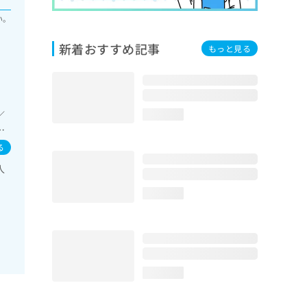
い。
新着おすすめ記事
もっと見る
／
loading...
持
化
る
／
人
検査
食
loading...
・
に
loading...