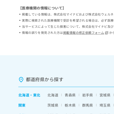
ち
み
【医療機関の情報について】
ら
は
掲載している情報は、株式会社マイナビおよび株式会社ウェルネ
こ
ち
実際に検索された医療機関で受診を希望される場合は、必ず医療
そ
ら
当サービスによって生じた損害について、株式会社マイナビ及び
の
情報の誤りを発見された方は
掲載情報の修正依頼フォーム
か
他
の
お
問
い
合
わ
せ
は
都道府県から探す
こ
ち
ら
北海道
・
東北
北海道
青森県
岩手県
宮城県
関東
茨城県
栃木県
群馬県
埼玉県