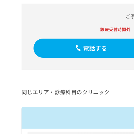
せ
こち
ち
らは
は
マイ
こ
ら
ご
ナビ
ち
クリ
ら
ニッ
診療受付時間外
クナ
広
ビサ
広
資
イト
告
告
電話する
への
料
出
出
お問
の
稿
合せ
稿
ご
の
フォ
の
請
お
ーム
お
求
問
とな
問
りま
は
い
い
す。
こ
合
合
クリ
ち
わ
同じエリア・診療科目のクリニック
ニッ
わ
ら
せ
クの
せ
は
予
は
約・
こ
こ
無
症状
ち
ち
のご
料
ら
相談
ら
情
など
報
はで