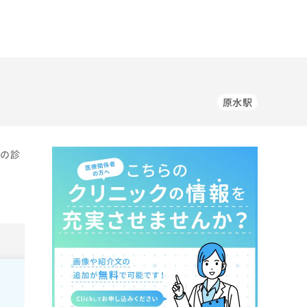
原水駅
科の診