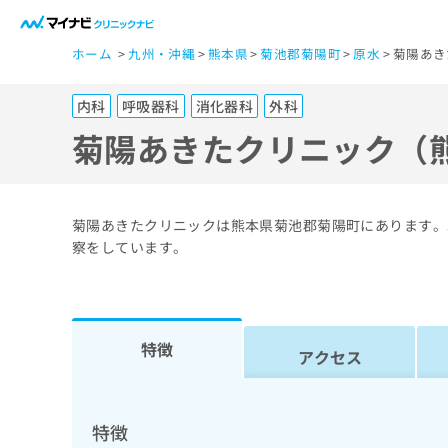
一
ホーム
九州・沖縄
熊本県
菊池郡菊陽町
原水
菊陽あき
般
ユ
内科
呼吸器科
消化器科
外科
ー
ザ
菊陽あきたクリニック（
ー
の
方
菊陽あきたクリニックは熊本県菊池郡菊陽町にあります。
は
察をしています。
こ
ち
ら
特徴
アクセス
医
マ
療
イ
ナ
関
特徴
ビ