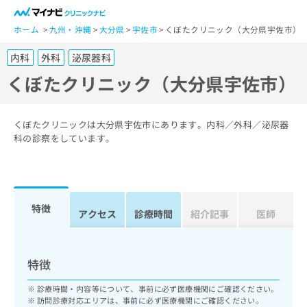
一
般
ホーム
九州・沖縄
大分県
宇佐市
くぼたクリニック（大分県宇佐市）
ユ
内科
外科
泌尿器科
ー
ザ
くぼたクリニック（大分県宇佐市）
ー
の
方
くぼたクリニックは大分県宇佐市にあります。内科／外科／泌尿器
は
科の診察をしています。
こ
ち
ら
特徴
医
アクセス
診療時間
紹介記事
医師
マ
療
イ
関
ナ
係
ビ
特徴
者
ク
の
リ
診療時間・内容等について、事前に必ず医療機関にご確認ください。
方
ニ
訪問診療対応エリアは、事前に必ず医療機関にご確認ください。