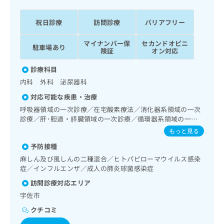
ッ
は
ク
こ
祝日診療
訪問診療
バリアフリー
ナ
ち
ビ
ら
マイナンバー保
セカンドオピニ
に
駐車場あり
険証
オン対応
関
広
す
広
診療科目
告
る
告
内科 外科 泌尿器科
代
お
出
理
問
稿
対応可能な疾患・治療
店
い
の
呼吸器領域の一次診療／在宅酸素療法／消化器系領域の一次
合
の
お
診療／肝･胆道・膵臓領域の一次診療／循環器系領域の一次
わ
方
問
診療／腎･泌尿器系領域の一次診療／膀胱鏡検査／血液透析
もっと見る
せ
い
は
／夜間透析／尿失禁の治療／内分泌･代謝･栄養領域の一次診
は
予防接種
合
療／インスリン療法／糖尿病患者教育（食事療法、運動療
こ
こ
わ
法、自己血糖測定）／血液・免疫系領域の一次診療／筋・骨
麻しん及び風しんの二種混合／ヒトパピローマウイルス感染
ち
ち
格系及び外傷領域の一次診療／夜尿症の治療／医療用麻薬に
せ
症／インフルエンザ／成人の肺炎球菌感染症
ら
ら
よるがん疼痛治療／漢方薬の処方／在宅における看取り
は
訪問診療対応エリア
こ
こち
宇佐市
ち
広
らは
広
ら
告
クチコミ
マイ
告
出
ナビ