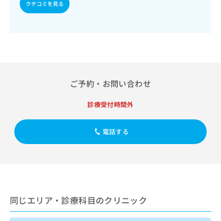
出
クチコミを見る
稿
クリ
資
稿
ニッ
の
料
クナ
の
お
の
ビサ
お
問
ご
イト
問
い
請
への
い
合
お問
求
合
合せ
わ
は
フォ
わ
せ
こ
ーム
せ
ご予約・お問い合わせ
は
ち
とな
は
こ
ら
りま
こ
ち
診療受付時間外
す。
ち
ら
クリ
無
ら
ニッ
料
クの
電話する
資
情
予
料
報
約・
の
症状
拡
のご
ご
充
相談
請
の
など
求
お
はで
は
申
きま
同じエリア・診療科目のクリニック
こ
せん
し
ので
ち
込