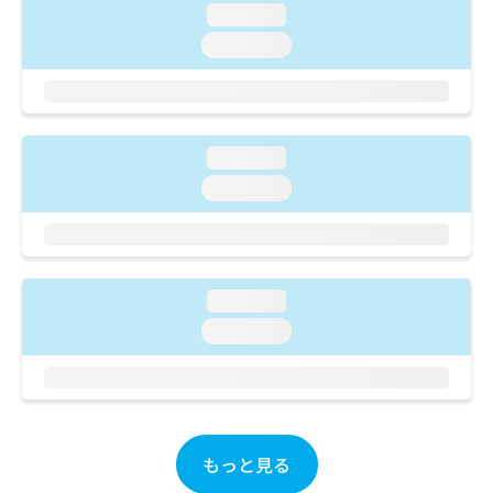
ご了
ら
み
loading...
承く
は
ださ
loading...
こ
無
い。
ち
料
ら
情
報
拡
掲
loading...
充
載
loading...
の
情
お
報
申
の
し
修
込
正
み
loading...
は
は
こ
loading...
こ
ち
ち
ら
ら
そ
の
もっと見る
他
の