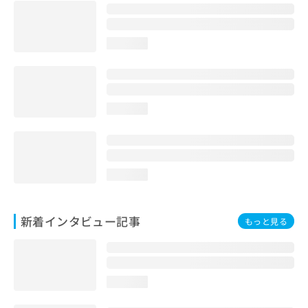
loading...
loading...
loading...
新着インタビュー記事
もっと見る
loading...