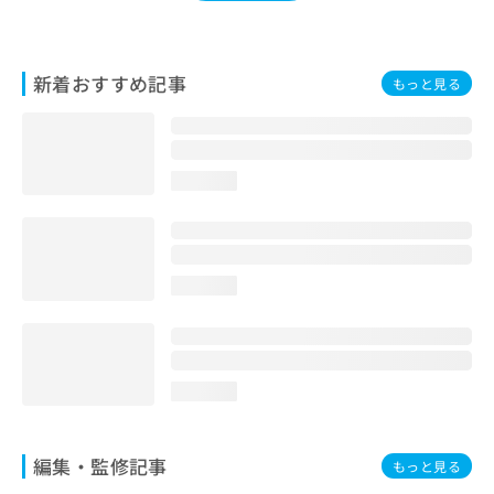
お
問
い
新着おすすめ記事
合
もっと見る
わ
せ
は
こ
loading...
ち
ら
loading...
loading...
編集・監修記事
もっと見る