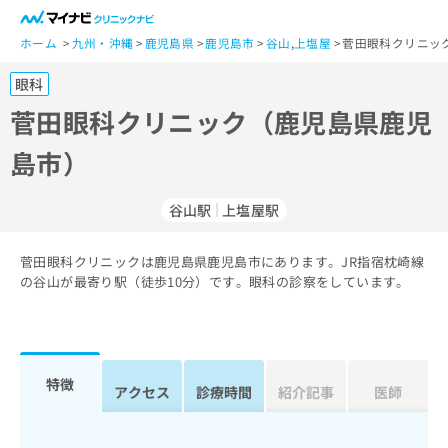
一
般
ホーム
九州・沖縄
鹿児島県
鹿児島市
谷山
,
上塩屋
菅田眼科クリニッ
ユ
眼科
ー
ザ
菅田眼科クリニック（鹿児島県鹿児
ー
島市）
の
方
は
谷山駅
上塩屋駅
こ
ち
菅田眼科クリニックは鹿児島県鹿児島市にあります。JR指宿枕崎線
ら
の谷山が最寄り駅（徒歩10分）です。眼科の診察をしています。
医
マ
療
イ
関
ナ
係
ビ
特徴
アクセス
診療時間
紹介記事
医師
者
ク
の
リ
方
ニ