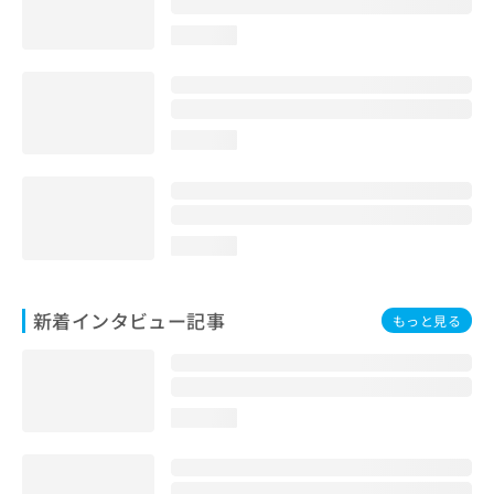
loading...
loading...
loading...
新着インタビュー記事
もっと見る
loading...