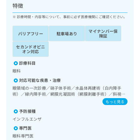
ッ
は
特徴
ク
こ
ナ
診療時間・内容等について、事前に必ず医療機関にご確認ください。
ち
ビ
ら
に
マイナンバー保
バリアフリー
駐車場あり
関
険証
広
す
広
告
セカンドオピニ
る
告
オン対応
代
お
出
理
問
稿
診療科目
店
い
の
眼科
合
の
お
わ
方
問
対応可能な疾患・治療
せ
い
は
眼領域の一次診療／硝子体手術／水晶体再建術（白内障手
は
合
こ
術）／緑内障手術／網膜光凝固術（網膜剥離手術）／斜視手
こ
わ
ち
術／角膜移植術／コンタクトレンズ検査／小児視力障害診療
もっと見る
ち
せ
ら
ら
は
予防接種
こ
インフルエンザ
こち
ち
広
らは
専門医
広
ら
告
マイ
告
眼科専門医
出
ナビ