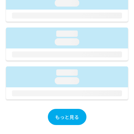
ご了
ら
み
loading...
承く
は
ださ
こ
無
い。
ち
料
ら
情
loading...
報
拡
掲
loading...
充
載
の
情
お
報
申
の
し
修
loading...
込
正
loading...
み
は
は
こ
こ
ち
ち
ら
ら
そ
もっと見る
の
他
の