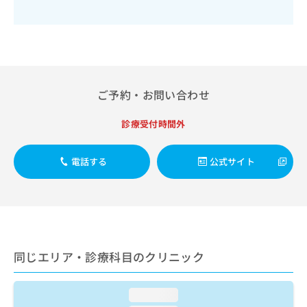
出
稿
クリ
資
稿
ニッ
の
料
クナ
の
お
の
ビサ
お
問
ご
イト
問
い
請
への
い
合
お問
求
合
合せ
わ
は
ご予約・お問い合わせ
フォ
わ
せ
こ
ーム
せ
は
ち
とな
診療受付時間外
は
こ
ら
りま
こ
ち
す。
ち
ら
クリ
電話する
公式サイト
無
ら
ニッ
料
クの
資
情
予
料
報
約・
の
症状
拡
のご
ご
充
相談
請
の
など
同じエリア・診療科目のクリニック
求
お
はで
は
申
きま
こ
せん
し
loading...
ので
ち
込