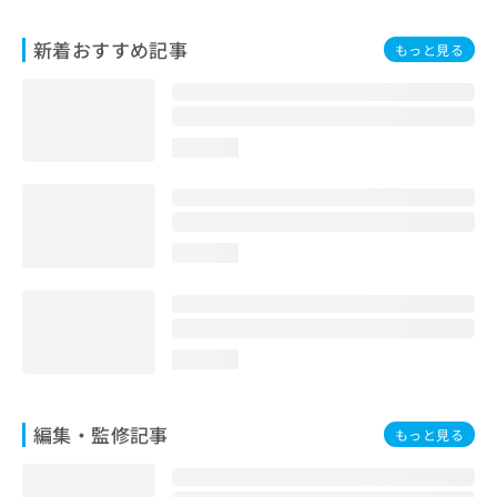
お
問
新着おすすめ記事
もっと見る
い
合
わ
せ
は
loading...
こ
ち
ら
loading...
loading...
編集・監修記事
もっと見る