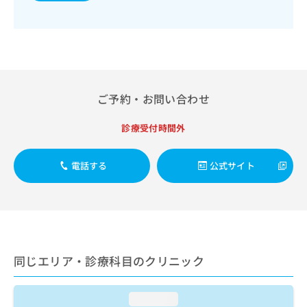
出
稿
クリ
資
稿
ニッ
の
料
クナ
の
お
の
ビサ
お
問
ご
イト
問
い
請
への
い
合
お問
求
合
合せ
わ
は
ご予約・お問い合わせ
フォ
わ
せ
こ
ーム
せ
は
ち
とな
は
診療受付時間外
こ
ら
りま
こ
ち
す。
ち
ら
クリ
無
電話する
公式サイト
ら
ニッ
料
クの
資
情
予
料
報
約・
の
症状
拡
のご
ご
充
相談
請
の
など
求
同じエリア・診療科目のクリニック
お
はで
は
申
きま
こ
せん
し
ので
ち
loading...
込