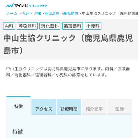
一
般
ホーム
九州・沖縄
鹿児島県
鹿児島市
中山生協クリニック（鹿児島県
ユ
内科
呼吸器科
消化器科
循環器科
小児科
ー
ザ
中山生協クリニック（鹿児島県鹿児
ー
島市）
の
方
は
こ
中山生協クリニックは鹿児島県鹿児島市にあります。内科／呼吸器
ち
科／消化器科／循環器科／小児科の診察をしています。
ら
医
マ
療
イ
特徴
関
アクセス
診療時間
紹介記事
医師
ナ
係
ビ
者
ク
の
リ
特徴
方
ニ