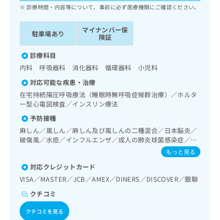
ッ
は
診療時間・内容等について、事前に必ず医療機関にご確認ください。
ク
こ
ナ
ち
マイナンバー保
駐車場あり
ビ
険証
ら
に
関
診療科目
広
す
広
内科 呼吸器科 消化器科 循環器科 小児科
告
る
告
代
対応可能な疾患・治療
お
出
理
問
在宅持続陽圧呼吸療法（睡眠時無呼吸症候群治療）／ホルタ
稿
店
い
ー型心電図検査／インスリン療法
の
合
の
お
予防接種
わ
方
問
麻しん／風しん／麻しん及び風しんの二種混合／日本脳炎／
せ
い
は
破傷風／水痘／インフルエンザ／成人の肺炎球菌感染症／お
は
合
こ
たふくかぜ／B型肝炎
もっと見る
こ
わ
ち
ち
せ
対応クレジットカード
ら
ら
は
VISA／MASTER／JCB／AMEX／DINERS／DISCOVER／銀聯
こ
こち
ち
クチコミ
広
らは
広
ら
告
マイ
クチコミを見る
告
出
ナビ