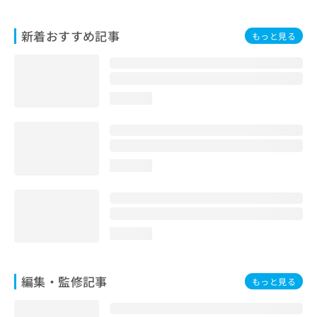
お
問
新着おすすめ記事
もっと見る
い
合
わ
せ
は
loading...
こ
ち
ら
loading...
loading...
編集・監修記事
もっと見る