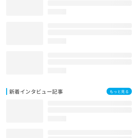
loading...
loading...
loading...
新着インタビュー記事
もっと見る
loading...