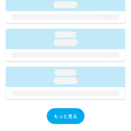
ご了
ら
み
loading...
承く
は
ださ
こ
無
い。
ち
料
ら
情
報
loading...
拡
掲
loading...
充
載
の
情
お
報
申
の
し
修
loading...
込
正
み
は
loading...
は
こ
こ
ち
ち
ら
ら
そ
もっと見る
の
他
の