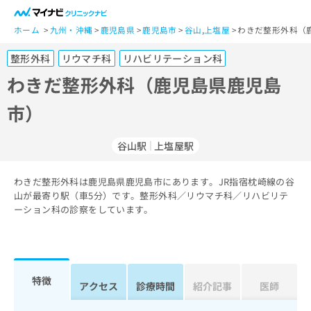
一
般
ホーム
九州・沖縄
鹿児島県
鹿児島市
谷山
,
上塩屋
わきだ整形外科（
ユ
整形外科
リウマチ科
リハビリテーション科
ー
ザ
わきだ整形外科（鹿児島県鹿児島
ー
市）
の
方
は
谷山駅
上塩屋駅
こ
ち
わきだ整形外科は鹿児島県鹿児島市にあります。JR指宿枕崎線の谷
ら
山が最寄り駅（車5分）です。整形外科／リウマチ科／リハビリテ
ーション科の診察をしています。
医
マ
療
イ
関
ナ
係
ビ
者
ク
特徴
アクセス
診療時間
紹介記事
医師
の
リ
方
ニ