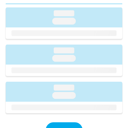
ご了
ら
み
承く
は
ださ
loading...
こ
無
い。
ち
料
loading...
ら
情
報
拡
掲
充
載
の
情
loading...
お
報
loading...
申
の
し
修
込
正
み
は
は
こ
loading...
こ
ち
ち
loading...
ら
ら
そ
の
他
の