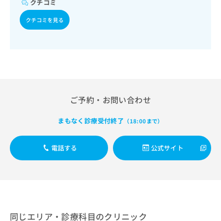
クチコミ
出
稿
クリ
資
稿
ニッ
の
料
クチコミを見る
クナ
の
お
の
ビサ
お
問
ご
イト
問
い
請
への
い
合
お問
求
合
合せ
わ
は
フォ
わ
せ
こ
ーム
せ
は
ち
とな
は
こ
ら
りま
ご予約・お問い合わせ
こ
ち
す。
ち
ら
クリ
無
まもなく診療受付終了
ら
ニッ
（18:00まで）
料
クの
資
情
予
料
報
約・
電話する
公式サイト
の
症状
拡
のご
ご
充
相談
請
の
など
求
お
はで
は
申
きま
こ
せん
し
ので
ち
同じエリア・診療科目のクリニック
込