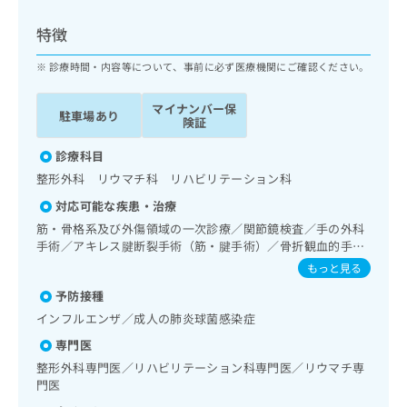
ッ
は
ク
こ
特徴
ナ
ち
ビ
診療時間・内容等について、事前に必ず医療機関にご確認ください。
ら
に
関
マイナンバー保
広
駐車場あり
す
広
険証
告
る
告
代
お
診療科目
出
理
問
稿
整形外科 リウマチ科 リハビリテーション科
店
い
の
対応可能な疾患・治療
合
の
お
わ
筋・骨格系及び外傷領域の一次診療／関節鏡検査／手の外科
方
問
せ
手術／アキレス腱断裂手術（筋・腱手術）／骨折観血的手術
い
は
／人工股関節置換術（関節手術）／人工膝関節置換術（関節
は
合
もっと見る
こ
手術）／脊椎手術／椎間板摘出術／椎間板ヘルニアに対する
こ
わ
ち
予防接種
内視鏡下椎間板摘出術／義肢装具の作成及び評価／運動器リ
ち
せ
ら
ハビリテーション／全身麻酔／硬膜外麻酔／脊椎麻酔／神経
ら
インフルエンザ／成人の肺炎球菌感染症
は
ブロック
こ
専門医
こち
ち
広
整形外科専門医／リハビリテーション科専門医／リウマチ専
らは
広
ら
告
マイ
門医
告
出
ナビ